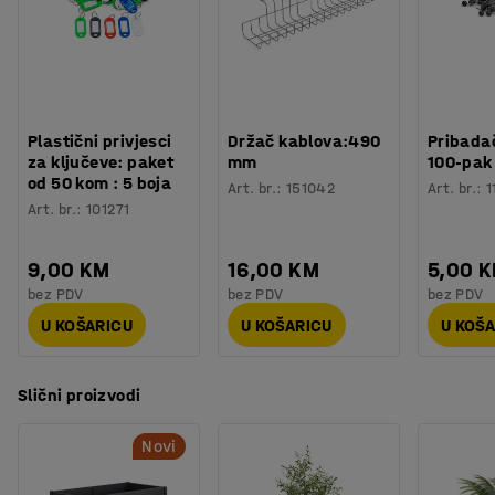
Težina
:
22
kg
iznutra. Na taj način se pomaže održati tlo vlažnim i
Montaža
:
Dolazi nesastavljeno
stvaraju se dobri uvjeti za rast biljaka.
Plastični privjesci
Držač kablova:490
Pribadač
za ključeve: paket
mm
100-pak
od 50 kom : 5 boja
Art. br.
:
151042
Art. br.
:
1
Art. br.
:
101271
9,00 KM
16,00 KM
5,00 
bez PDV
bez PDV
bez PDV
U KOŠARICU
U KOŠARICU
U KOŠ
Slični proizvodi
Novi