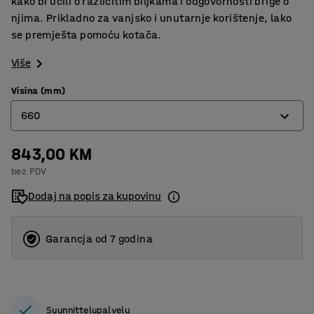
kako bi učili o različitim biljkama i odgovornosti brige o
njima. Prikladno za vanjsko i unutarnje korištenje, lako
se premješta pomoću kotača.
Više
Visina (mm)
660
843,00 KM
470
bez PDV
660
Dodaj na popis za kupovinu
Garancja od 7 godina
Suunnittelupalvelu