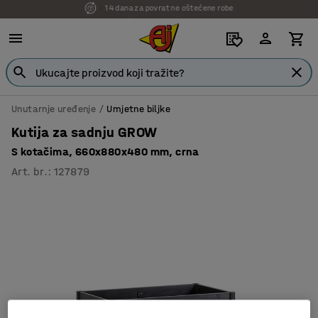
7 godina garancije
Unutarnje uređenje
Umjetne biljke
Kutija za sadnju GROW
S kotačima, 660x880x480 mm, crna
Art. br.
:
127879