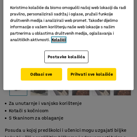
Koristimo kolačiće da bismo omogućili našoj web lokaciji da radi
pravilno, personalizirali sadržaj i oglase, pružali funkcije
društvenih medija i analizirali web promet. Također dijelimo
informacije o vašem korištenju naše web lokacije s našim
partnerima u oblastima društvenih medija, oglašavanja i
analitičkih aktivnosti.
Kolačići
Postavke kolačića
Slični proizvodi
Odbaci sve
Prihvati sve kolačiće
Za unutarnje i vanjsko korištenje
Kotači s kočnicom
S tkaninom za oblaganje
Posuda u kojoj predškolci i učenici mogu uzgajati biljke