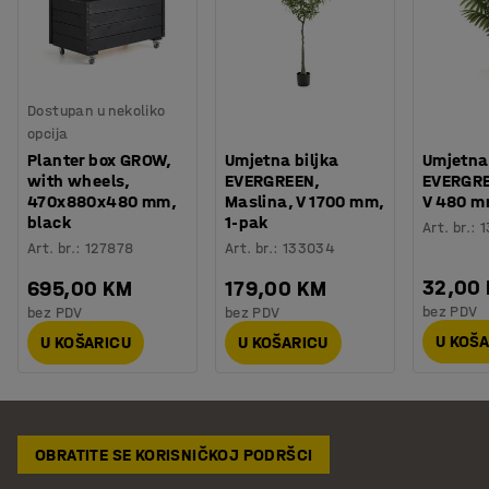
Dostupan u nekoliko
opcija
Planter box GROW,
Umjetna biljka
Umjetna 
with wheels,
EVERGREEN,
EVERGRE
470x880x480 mm,
Maslina, V 1700 mm,
V 480 m
black
1-pak
Art. br.
:
1
Art. br.
:
127878
Art. br.
:
133034
32,00
695,00 KM
179,00 KM
bez PDV
bez PDV
bez PDV
U KOŠ
U KOŠARICU
U KOŠARICU
OBRATITE SE KORISNIČKOJ PODRŠCI