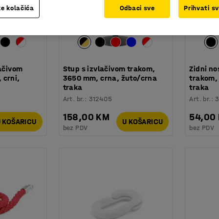
e kolačića
Odbaci sve
Prihvati s
lačivom
Stup s izvlačivom trakom,
Zidni no
 crni,
3650 mm, crna, žuto/crna
trakom,
traka
traka
Art. br.
:
312405
Art. br.
:
3
158,00 KM
54,00
 KOŠARICU
U KOŠARICU
bez PDV
bez PDV