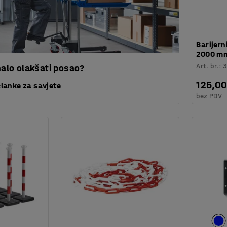
Barijern
2000 mm
Art. br.
:
 malo olakšati posao?
125,0
članke za savjete
bez PDV