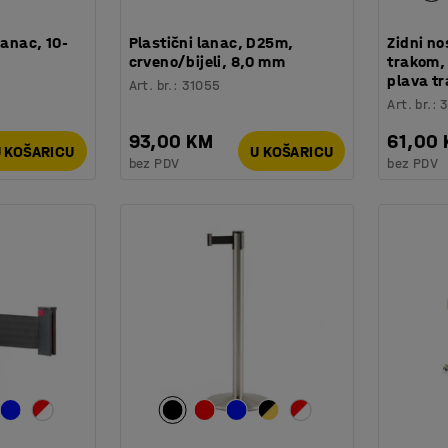
lanac, 10-
Plastični lanac, D25m,
Zidni no
crveno/bijeli, 8,0 mm
trakom, 
plava t
Art. br.
:
31055
Art. br.
:
3
93,00 KM
61,00
 KOŠARICU
U KOŠARICU
bez PDV
bez PDV