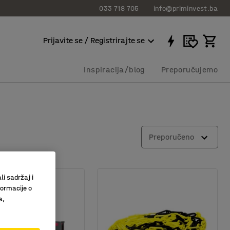
033 718 705
info@priminvest.ba
Prijavite se / Registrirajte se
Inspiracija/blog
Preporučujemo
Preporučeno
li sadržaj i
formacije o
a,