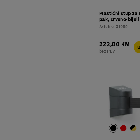
Plastični stup za 
pak, crveno-bijeli
Art. br.
:
31059
322,00 KM
U
bez PDV