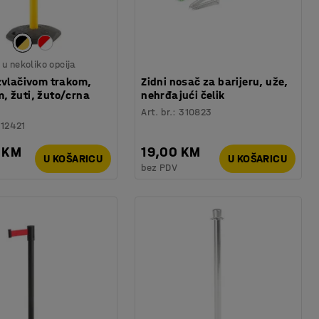
u nekoliko opcija
zvlačivom trakom,
Zidni nosač za barijeru, uže,
, žuti, žuto/crna
nehrđajući čelik
Art. br.
:
310823
12421
 KM
19,00 KM
U KOŠARICU
U KOŠARICU
bez PDV