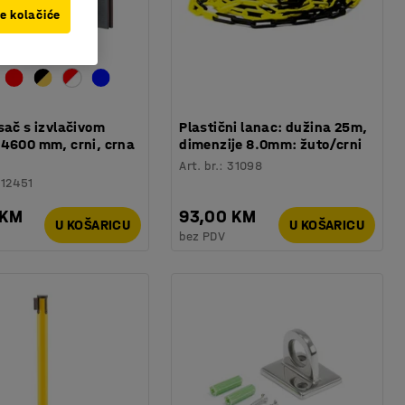
ve kolačiće
sač s izvlačivom
Plastični lanac: dužina 25m,
 4600 mm, crni, crna
dimenzije 8.0mm: žuto/crni
Art. br.
:
31098
12451
 KM
93,00 KM
U KOŠARICU
U KOŠARICU
bez PDV