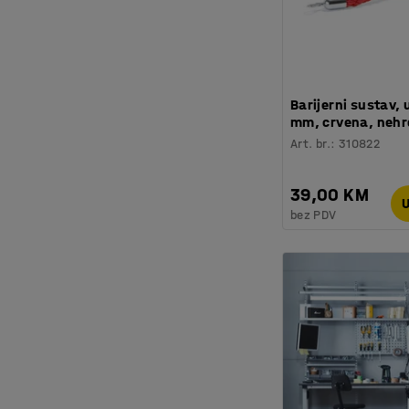
Barijerni sustav, 
mm, crvena, nehrđ
Art. br.
:
310822
39,00 KM
U
bez PDV