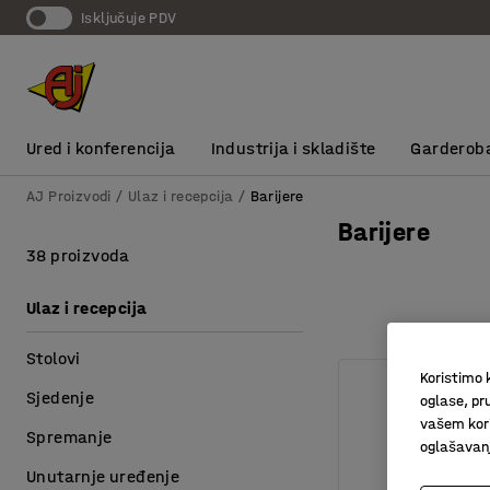
Isključuje PDV
Ured i konferencija
Industrija i skladište
Garderob
AJ Proizvodi
Ulaz i recepcija
Barijere
Barijere
38 proizvoda
Ulaz i recepcija
Stolovi
Koristimo k
Sjedenje
oglase, pru
vašem kori
Spremanje
oglašavanja
Unutarnje uređenje