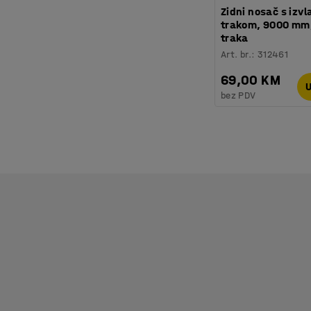
Zidni nosač s izv
trakom, 9000 mm,
traka
Art. br.
:
312461
69,00 KM
U
bez PDV