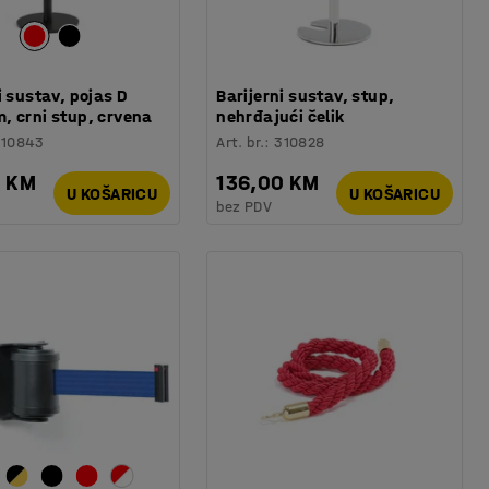
i sustav, pojas D
Barijerni sustav, stup,
, crni stup, crvena
nehrđajući čelik
310843
Art. br.
:
310828
0 KM
136,00 KM
U KOŠARICU
U KOŠARICU
bez PDV