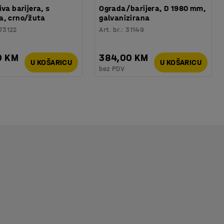
iva barijera, s
Ograda/barijera, D 1980 mm,
a, crno/žuta
galvanizirana
73122
Art. br.
:
31149
0 KM
384,00 KM
U KOŠARICU
U KOŠARICU
bez PDV