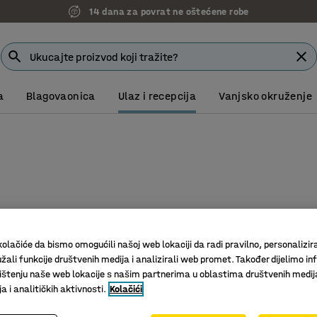
14 dana za povrat ne oštećene robe
a
Blagovaonica
Ulaz i recepcija
Vanjsko okruženje
olačiće da bismo omogućili našoj web lokaciji da radi pravilno, personalizira
žali funkcije društvenih medija i analizirali web promet. Također dijelimo in
štenju naše web lokacije s našim partnerima u oblastima društvenih medij
 i analitičkih aktivnosti.
Kolačići