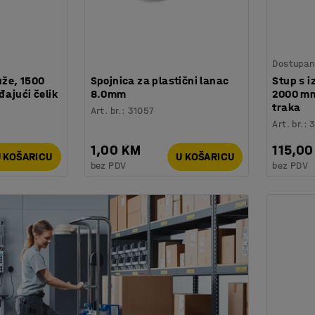
Dostupan 
uže, 1500
Spojnica za plastični lanac
Stup s i
ajući čelik
8.0mm
2000 mm
traka
Art. br.
:
31057
Art. br.
:
3
1,00 KM
115,00
 KOŠARICU
U KOŠARICU
bez PDV
bez PDV