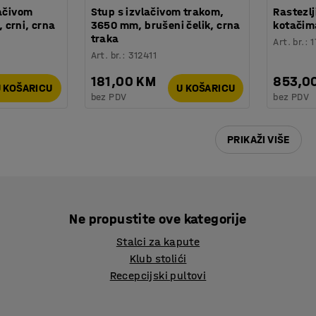
lačivom
Stup s izvlačivom trakom,
Rastezlj
 crni, crna
3650 mm, brušeni čelik, crna
kotačim
traka
Art. br.
:
1
Art. br.
:
312411
181,00 KM
853,0
 KOŠARICU
U KOŠARICU
bez PDV
bez PDV
PRIKAŽI VIŠE
Ne propustite ove kategorije
Stalci za kapute
Klub stolići
Recepcijski pultovi