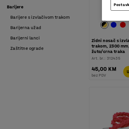
Postavk
Barijere
Barijere s izvlačivom trakom
Barijerna užad
Barijerni lanci
Zidni nosač s izv
trakom, 2300 mm,
Zaštitne ograde
žuto/crna traka
Art. br.
:
312435
45,00 KM
U
bez PDV