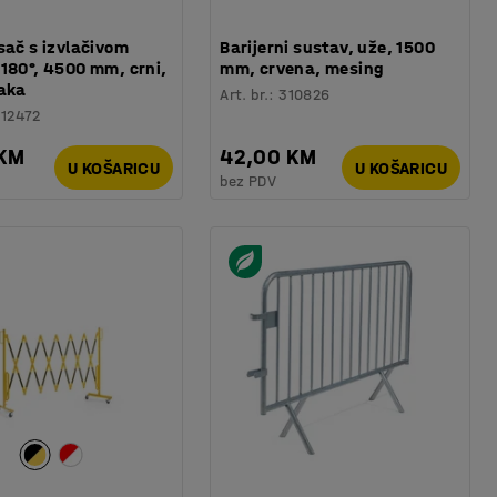
sač s izvlačivom
Barijerni sustav, uže, 1500
180°, 4500 mm, crni,
mm, crvena, mesing
raka
Art. br.
:
310826
12472
 KM
42,00 KM
U KOŠARICU
U KOŠARICU
bez PDV