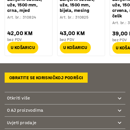
uže, 1500 mm,
uže, 1500 mm,
uže, 15
crna, mjed
bijela, mesing
crvena,
čelik
Art. br.
:
310824
Art. br.
:
310825
Art. br.
:
3
42,00 KM
43,00 KM
39,00
bez PDV
bez PDV
bez PDV
U KOŠARICU
U KOŠARICU
U KOŠ
OBRATITE SE KORISNIČKOJ PODRŠCI
Otkriti više
O AJ proizvodima
Uvjeti prodaje