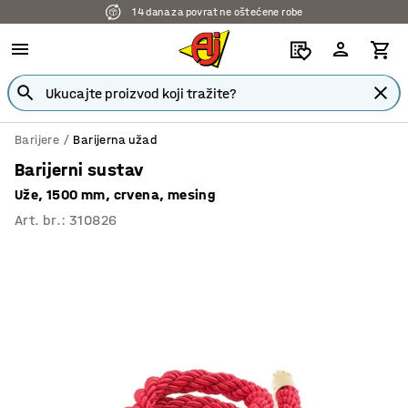
14 dana za povrat ne oštećene robe
Barijere
Barijerna užad
Barijerni sustav
Uže, 1500 mm, crvena, mesing
Art. br.
:
310826