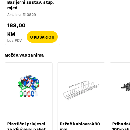
Barijerni sustav, stup,
mjed
Art. br.
:
310829
168,00
KM
U KOŠARICU
bez PDV
Možda vas zanima
Plastični privjesci
Držač kablova:490
Pribadač
za ključeve: paket
mm
100-pak