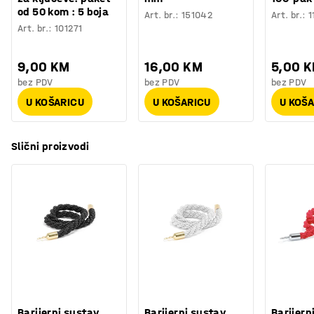
od 50 kom : 5 boja
Art. br.
:
151042
Art. br.
:
1
Art. br.
:
101271
9,00 KM
16,00 KM
5,00 
bez PDV
bez PDV
bez PDV
U KOŠARICU
U KOŠARICU
U KOŠ
Slični proizvodi
Barijerni sustav,
Barijerni sustav,
Barijern