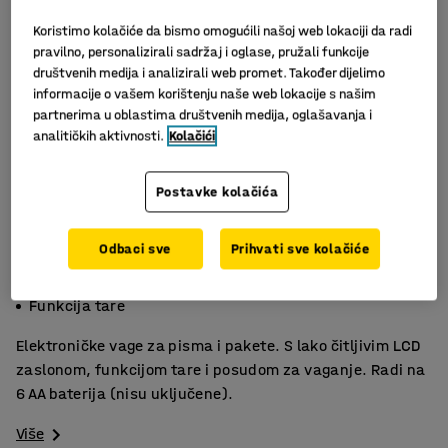
Koristimo kolačiće da bismo omogućili našoj web lokaciji da radi
pravilno, personalizirali sadržaj i oglase, pružali funkcije
društvenih medija i analizirali web promet. Također dijelimo
informacije o vašem korištenju naše web lokacije s našim
partnerima u oblastima društvenih medija, oglašavanja i
analitičkih aktivnosti.
Kolačići
Postavke kolačića
Slični proizvodi
Odbaci sve
Prihvati sve kolačiće
Platforma od nehrđajućeg čelika
S posudom za vaganje
Funkcija tare
Elektroničke vage za pisma i pakete. S lako čitljivim LCD
zaslonom, funkcijom tare i posudom za vaganje. Radi na
6 AA baterija (nisu uključene).
Više