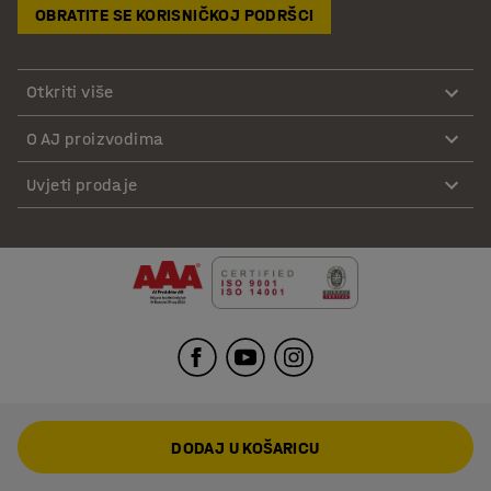
OBRATITE SE KORISNIČKOJ PODRŠCI
Otkriti više
O AJ proizvodima
Uvjeti prodaje
DODAJ U KOŠARICU