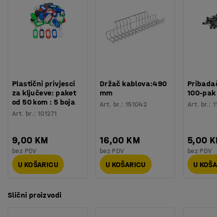
Recycling of electronic waste
Plastični privjesci
Držač kablova:490
Pribadač
za ključeve: paket
mm
100-pak
od 50 kom : 5 boja
Art. br.
:
151042
Art. br.
:
1
Art. br.
:
101271
9,00 KM
16,00 KM
5,00 
bez PDV
bez PDV
bez PDV
U KOŠARICU
U KOŠARICU
U KOŠ
Slični proizvodi