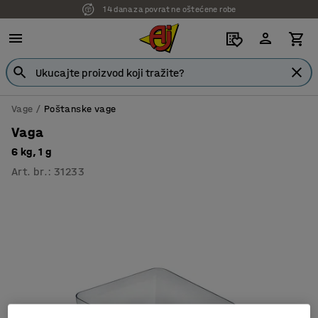
14 dana za povrat ne oštećene robe
Vage
Poštanske vage
Vaga
6 kg, 1 g
Art. br.
:
31233