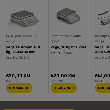
Dostupan u nekoliko
Dostupan u nekoliko
Dostupan 
opcija
opcija
opcija
Vaga za brojanje, 6
Vaga, 10 kg nosivost
Vaga, 30
kg, 260x300 mm
320x32
Art. br.
:
31307
Art. br.
:
30342
Art. br.
:
3
620,00 KM
420,00 KM
641,0
bez PDV
bez PDV
bez PDV
U KOŠARICU
U KOŠARICU
U KOŠ