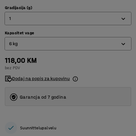
Gradijacija (g)
1
Kapacitet vage
0,1
6 kg
1
118,00 KM
0,6 kg
bez PDV
6 kg
Dodaj na popis za kupovinu
Garancja od 7 godina
Suunnittelupalvelu