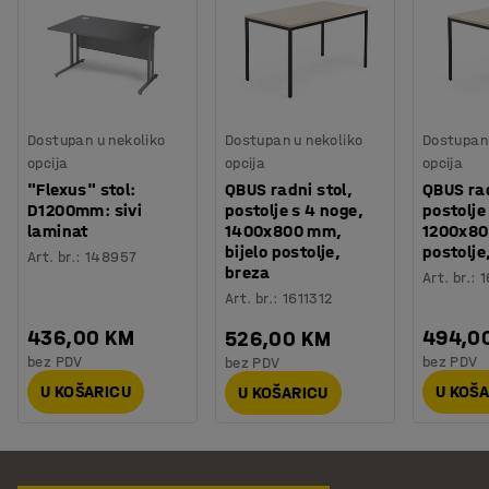
Dostupan u nekoliko
Dostupan u nekoliko
Dostupan 
opcija
opcija
opcija
"Flexus" stol:
QBUS radni stol,
QBUS rad
D1200mm: sivi
postolje s 4 noge,
postolje
laminat
1400x800 mm,
1200x80
bijelo postolje,
postolje
Art. br.
:
148957
breza
Art. br.
:
1
Art. br.
:
1611312
436,00 KM
494,0
526,00 KM
bez PDV
bez PDV
bez PDV
U KOŠARICU
U KOŠ
U KOŠARICU