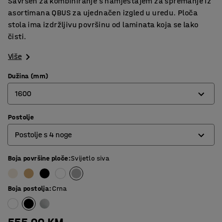
Savršen za kombiniranje s namještajem za spremanje iz
asortimana QBUS za ujednačen izgled u uredu. Ploča
stola ima izdržljivu površinu od laminata koja se lako
čisti.
Više
Dužina (mm)
1600
Postolje
800
Postolje s 4 noge
1200
1400
Boja površine ploče
:
Svijetlo siva
O-postolje
1600
Postolje s 4 noge
Boja postolja
:
Crna
1800
T-postolje