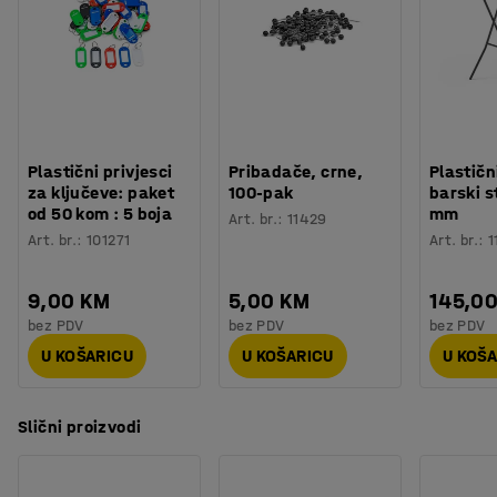
Plastični privjesci
Pribadače, crne,
Plastičn
za ključeve: paket
100-pak
barski s
od 50 kom : 5 boja
mm
Art. br.
:
11429
Art. br.
:
101271
Art. br.
:
1
9,00 KM
5,00 KM
145,0
bez PDV
bez PDV
bez PDV
U KOŠARICU
U KOŠARICU
U KOŠ
Slični proizvodi