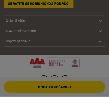
OBRATITE SE KORISNIČKOJ PODRŠCI
Otkriti više
O AJ proizvodima
Uvjeti prodaje
DODAJ U KOŠARICU