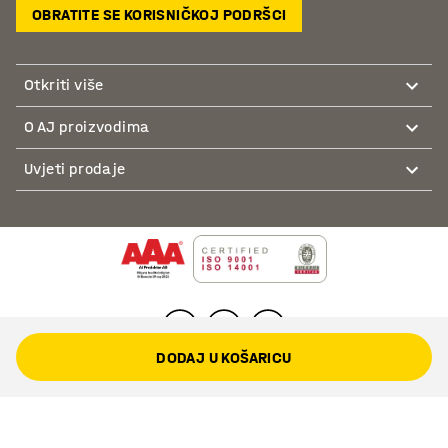
OBRATITE SE KORISNIČKOJ PODRŠCI
Otkriti više
O AJ proizvodima
Uvjeti prodaje
DODAJ U KOŠARICU