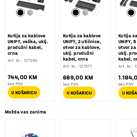
Boja postolja
:
Crna
predmete kao što su žice ili kablovi.
Broj za boju postolja
:
RAL 9005
Materijal postolja
:
Čelik
Potreban vam je prostor za spremanje? Namještaj iz
Potreban broj osoba
:
1
asortimana QBUS je dizajniran tako da se međusobno
Procjena vremena
:
30
Min
može slagati, a modularni sustav olakšava dodavanje
Kutija za kablove
Kutija za kablove
Kutija z
Težina
:
30,33
kg
više prostora za spremanje. Sve za učinkovit radni dan!
UNIFY, velika, uklj.
UNIFY, 2 utičnice,
UNIFY, 5
Montaža
:
Dolazi nesastavljeno
produžni kabel,
otvor za kablove,
otvor za
crna
uklj. produžni
uklj. pr
Testirano
:
EN 527-1, EN 527-2, EN 527-3
kabel, crna
kabel, c
Art. br.
:
127294
Art. br.
:
127671
Art. br.
:
1
744,00 KM
689,00 KM
1.184,
bez PDV
bez PDV
bez PDV
U KOŠARICU
U KOŠARICU
U KOŠ
Možda vas zanima