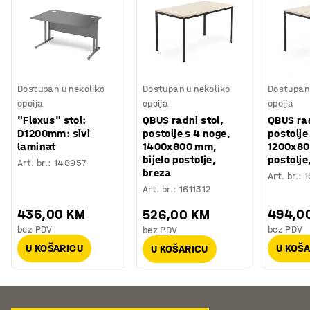
Dostupan u nekoliko
Dostupan u nekoliko
Dostupan 
opcija
opcija
opcija
"Flexus" stol:
QBUS radni stol,
QBUS rad
D1200mm: sivi
postolje s 4 noge,
postolje
laminat
1400x800 mm,
1200x80
bijelo postolje,
postolje
Art. br.
:
148957
breza
Art. br.
:
1
Art. br.
:
1611312
436,00 KM
494,0
526,00 KM
bez PDV
bez PDV
bez PDV
U KOŠARICU
U KOŠ
U KOŠARICU