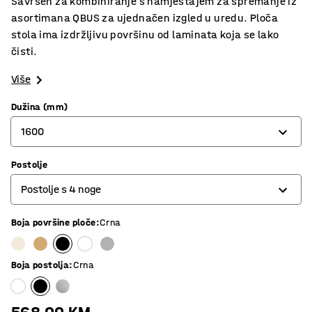
Savršen za kombiniranje s namještajem za spremanje iz
asortimana QBUS za ujednačen izgled u uredu. Ploča
stola ima izdržljivu površinu od laminata koja se lako
čisti.
Više
Dužina (mm)
1600
Postolje
800
Postolje s 4 noge
1200
1400
Boja površine ploče
:
Crna
O-postolje
1600
Postolje s 4 noge
Boja postolja
:
Crna
1800
T-postolje