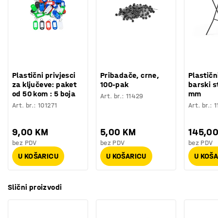
Plastični privjesci
Pribadače, crne,
Plastičn
za ključeve: paket
100-pak
barski s
od 50 kom : 5 boja
mm
Art. br.
:
11429
Art. br.
:
101271
Art. br.
:
1
9,00 KM
5,00 KM
145,0
bez PDV
bez PDV
bez PDV
U KOŠARICU
U KOŠARICU
U KOŠ
Slični proizvodi