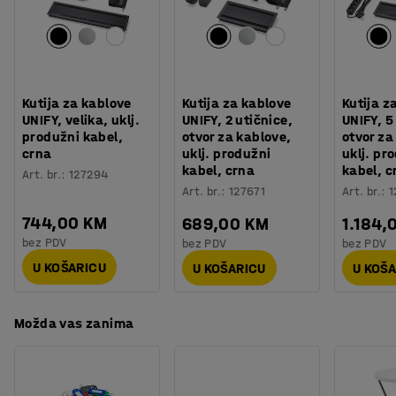
Boja postolja
:
Crna
predmete kao što su žice ili kablovi.
Broj za boju postolja
:
RAL 9005
Materijal postolja
:
Čelik
Potreban vam je prostor za spremanje? Namještaj iz
Potreban broj osoba
:
1
asortimana QBUS je dizajniran tako da se međusobno
Procjena vremena
:
30
Min
može slagati, a modularni sustav olakšava dodavanje
Kutija za kablove
Kutija za kablove
Kutija z
Težina
:
30,33
kg
više prostora za spremanje. Sve za učinkovit radni dan!
UNIFY, velika, uklj.
UNIFY, 2 utičnice,
UNIFY, 5
Montaža
:
Dolazi nesastavljeno
produžni kabel,
otvor za kablove,
otvor za
crna
uklj. produžni
uklj. pr
Testirano
:
EN 527-1, EN 527-2, EN 527-3
kabel, crna
kabel, c
Art. br.
:
127294
Art. br.
:
127671
Art. br.
:
1
744,00 KM
689,00 KM
1.184,
bez PDV
bez PDV
bez PDV
U KOŠARICU
U KOŠARICU
U KOŠ
Možda vas zanima