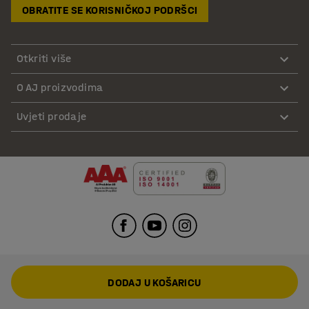
OBRATITE SE KORISNIČKOJ PODRŠCI
Otkriti više
O AJ proizvodima
Uvjeti prodaje
DODAJ U KOŠARICU