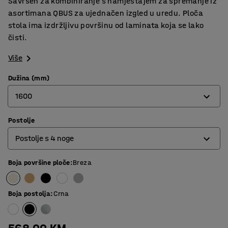
Savršen za kombiniranje s namještajem za spremanje iz
asortimana QBUS za ujednačen izgled u uredu. Ploča
stola ima izdržljivu površinu od laminata koja se lako
čisti.
Više
Dužina (mm)
1600
Postolje
800
Postolje s 4 noge
1200
1400
Boja površine ploče
:
Breza
O-postolje
1600
Postolje s 4 noge
Boja postolja
:
Crna
1800
T-postolje