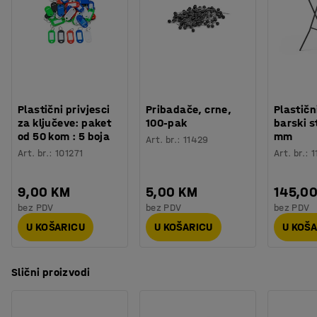
Plastični privjesci
Pribadače, crne,
Plastičn
za ključeve: paket
100-pak
barski s
od 50 kom : 5 boja
mm
Art. br.
:
11429
Art. br.
:
101271
Art. br.
:
1
9,00 KM
5,00 KM
145,0
bez PDV
bez PDV
bez PDV
U KOŠARICU
U KOŠARICU
U KOŠ
Slični proizvodi