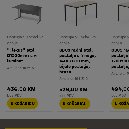
Dostupan u nekoliko
Dostupan u nekoliko
Dostupan 
opcija
opcija
opcija
"Flexus" stol:
QBUS radni stol,
QBUS rad
D1200mm: sivi
postolje s 4 noge,
postolje
laminat
1400x800 mm,
1200x80
bijelo postolje,
postolje
Art. br.
:
148957
breza
Art. br.
:
1
Art. br.
:
1611312
436,00 KM
494,0
526,00 KM
bez PDV
bez PDV
bez PDV
U KOŠARICU
U KOŠ
U KOŠARICU