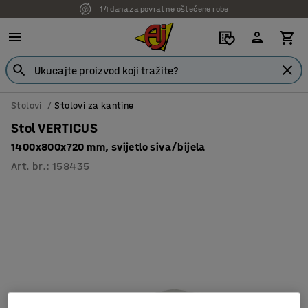
7 godina garancije
Stolovi
Stolovi za kantine
Stol VERTICUS
1400x800x720 mm, svijetlo siva/bijela
Art. br.
:
158435