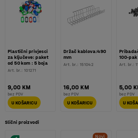
Materijal površine ploče
:
Laminat
Stol VERTICUS je dio našeg asortimana stolova i
Specifikacija materijala
:
Kronospan - 0197 SU
dostupan je u nekoliko različitih veličina. Zbog toga je
Boja postolja
:
Bijela
jednostavno kombinirati stolove različitih visina kako bi
Broj za boju postolja
:
RAL 9016
se stvorilo dinamično okruženje koje potiče ugodne
Materijal postolja
:
Čelik
razgovore.
Potreban broj osoba
:
2
Procjena vremena
:
15
Min
Plastični privjesci
Držač kablova:490
Pribadač
Težina
:
39,5
kg
za ključeve: paket
mm
100-pak
Montaža
:
Dolazi nesastavljeno
od 50 kom : 5 boja
Art. br.
:
151042
Art. br.
:
1
Testirano
:
EN 15372
Art. br.
:
101271
Kvaliteta - Eko oznaka
:
Möbelfakta 120251023
9,00 KM
16,00 KM
5,00 
bez PDV
bez PDV
bez PDV
U KOŠARICU
U KOŠARICU
U KOŠ
Slični proizvodi
Novi