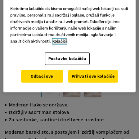
Koristimo kolačiće da bismo omogućili našoj web lokaciji da radi
pravilno, personalizirali sadržaj i oglase, pružali funkcije
društvenih medija i analizirali web promet. Također dijelimo
informacije o vašem korištenju naše web lokacije s našim
partnerima u oblastima društvenih medija, oglašavanja i
analitičkih aktivnosti.
Kolačići
Postavke kolačića
Slični proizvodi
Odbaci sve
Prihvati sve kolačiće
Moderan i lako se održava
Izdržljiv asortiman stolova
Za sastanke, kantine i društvene prostore
Moderan barski stol s postoljem i izdržljivom pločom od