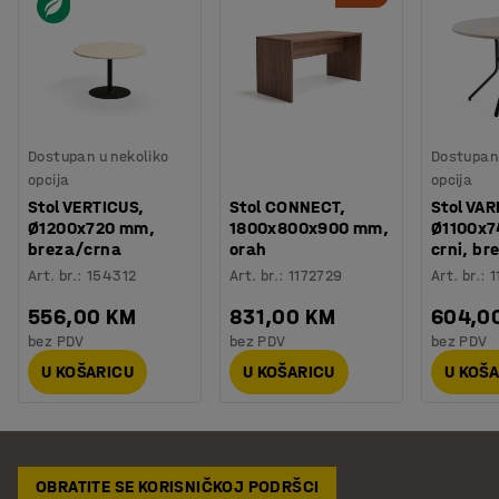
Dostupan u nekoliko
Dostupan 
opcija
opcija
Stol VERTICUS,
Stol CONNECT,
Stol VAR
Ø1200x720 mm,
1800x800x900 mm,
Ø1100x7
breza/crna
orah
crni, br
Art. br.
:
154312
Art. br.
:
1172729
Art. br.
:
1
556,00 KM
831,00 KM
604,0
bez PDV
bez PDV
bez PDV
U KOŠARICU
U KOŠARICU
U KOŠ
OBRATITE SE KORISNIČKOJ PODRŠCI