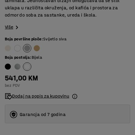
laminata. Jednostavan dizajn omogućava da se stol
uklapa u različita okruženja, od kafića i prostora za
odmor do soba za sastanke, ureda i škola.
Više
Boja površine ploče
:
Svijetlo siva
Boja postolja
:
Bijela
541,00 KM
bez PDV
Dodaj na popis za kupovinu
Garancja od 7 godina