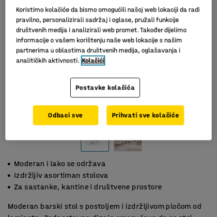
Koristimo kolačiće da bismo omogućili našoj web lokaciji da radi
pravilno, personalizirali sadržaj i oglase, pružali funkcije
društvenih medija i analizirali web promet. Također dijelimo
informacije o vašem korištenju naše web lokacije s našim
partnerima u oblastima društvenih medija, oglašavanja i
analitičkih aktivnosti.
Kolačići
Postavke kolačića
Slični proizvodi
Odbaci sve
Prihvati sve kolačiće
Moderan i lako se održava
Izdržljiv asortiman stolova
Za sastanke, kantine i društvene prostore
Moderan barski stol s postoljem i izdržljivom pločom od