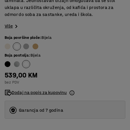
laminata. Jednostavan dizajn omogućava da se stol
uklapa u različita okruženja, od kafića i prostora za
odmor do soba za sastanke, ureda i škola.
Više
Boja površine ploče
:
Bijela
Boja postolja
:
Bijela
539,00 KM
bez PDV
Dodaj na popis za kupovinu
Garancja od 7 godina