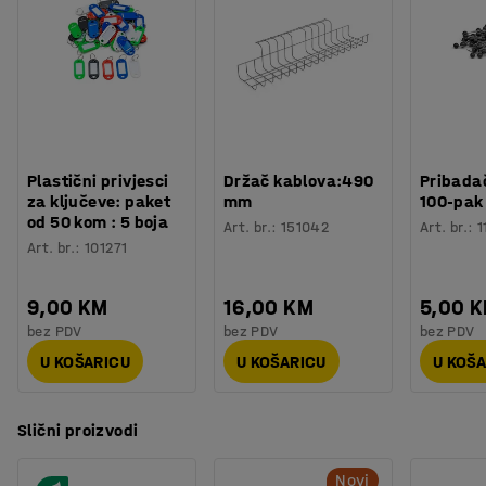
Materijal površine ploče
:
Laminat
Stol VERTICUS je dio našeg asortimana stolova i
Specifikacija materijala
:
Kronospan - 8100 SM
dostupan je u nekoliko različitih veličina. Zbog toga je
Boja postolja
:
Bijela
jednostavno kombinirati stolove različitih visina kako bi
Broj za boju postolja
:
RAL 9016
se stvorilo dinamično okruženje koje potiče ugodne
Materijal postolja
:
Čelik
razgovore.
Potreban broj osoba
:
2
Procjena vremena
:
15
Min
Plastični privjesci
Držač kablova:490
Pribadač
Težina
:
34,45
kg
za ključeve: paket
mm
100-pak
Montaža
:
Dolazi nesastavljeno
od 50 kom : 5 boja
Art. br.
:
151042
Art. br.
:
1
Testirano
:
EN 15372
Art. br.
:
101271
Kvaliteta - Eko oznaka
:
Möbelfakta 120251023
9,00 KM
16,00 KM
5,00 
bez PDV
bez PDV
bez PDV
U KOŠARICU
U KOŠARICU
U KOŠ
Slični proizvodi
Novi