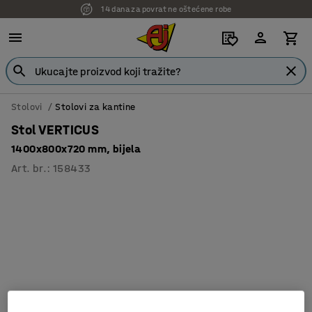
14 dana za povrat ne oštećene robe
7 godina garancije
Stolovi
Stolovi za kantine
Stol VERTICUS
1400x800x720 mm, bijela
Art. br.
:
158433