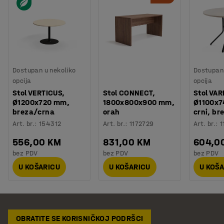
Dostupan u nekoliko
Dostupan 
opcija
opcija
Stol VERTICUS,
Stol CONNECT,
Stol VAR
Ø1200x720 mm,
1800x800x900 mm,
Ø1100x7
breza/crna
orah
crni, br
Art. br.
:
154312
Art. br.
:
1172729
Art. br.
:
1
556,00 KM
831,00 KM
604,0
bez PDV
bez PDV
bez PDV
U KOŠARICU
U KOŠARICU
U KOŠ
OBRATITE SE KORISNIČKOJ PODRŠCI