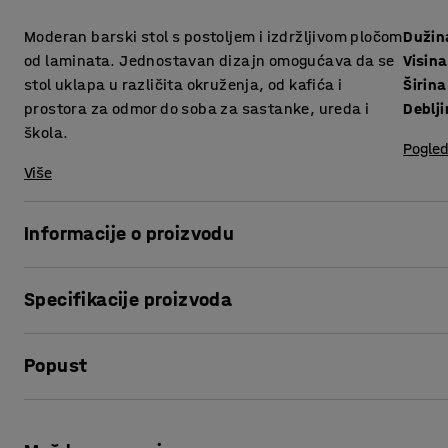
Moderan barski stol s postoljem i izdržljivom pločom
Dužin
od laminata. Jednostavan dizajn omogućava da se
Visina
stol uklapa u različita okruženja, od kafića i
Širina
prostora za odmor do soba za sastanke, ureda i
škola.
Pogled
Više
Informacije o proizvodu
Stol s postoljem kombinira klasičan dizajn s izdržljivošću,
Specifikacije proizvoda
sastanke, kao i za prostore za odmor i zajedničke školske 
Dužina
:
1400
mm
Ploča stola ima izdržljivu površinu od laminata. Materijal 
Popust
Visina
:
720
mm
tekućine i lako se čisti. Postolje sa stupom i okruglim pod
Širina
:
800
mm
Debljina površine ploče
:
25
mm
Ispis stranice
Stol VERTICUS je dio našeg asortimana stolova i dostupan je 
Površina ploče
:
Pravokutna
jednostavno kombinirati stolove različitih visina kako bi s