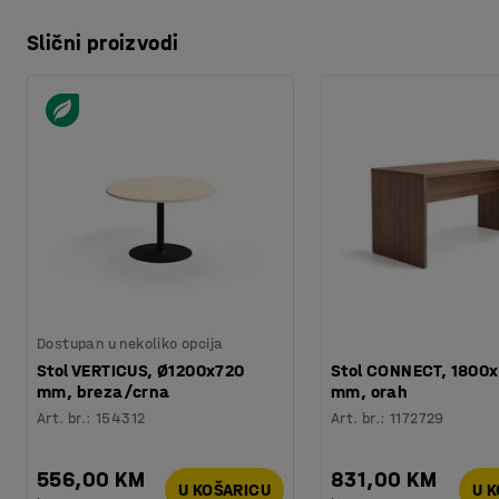
Slični proizvodi
Dostupan u nekoliko opcija
Stol VERTICUS, Ø1200x720
Stol CONNECT, 1800
mm, breza/crna
mm, orah
Art. br.
:
154312
Art. br.
:
1172729
556,00 KM
831,00 KM
U KOŠARICU
U 