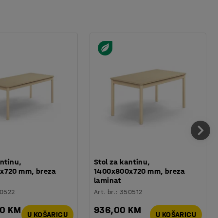
antinu,
Stol za kantinu,
x720 mm, breza
1400x800x720 mm, breza
laminat
0522
Art. br.
:
350512
00 KM
936,00 KM
U KOŠARICU
U KOŠARICU