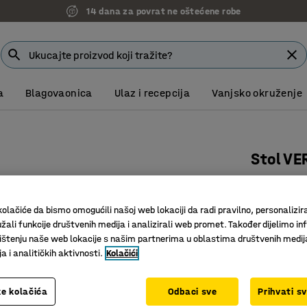
14 dana za povrat ne oštećene robe
a
Blagovaonica
Ulaz i recepcija
Vanjsko okruženje
Stol VE
1400x80
Art. br.
:
15
olačiće da bismo omogućili našoj web lokaciji da radi pravilno, personalizira
žali funkcije društvenih medija i analizirali web promet. Također dijelimo in
Moderan i
štenju naše web lokacije s našim partnerima u oblastima društvenih medij
Izdržljiv
 i analitičkih aktivnosti.
Kolačići
Za sastan
Boja površin
e kolačića
Odbaci sve
Prihvati s