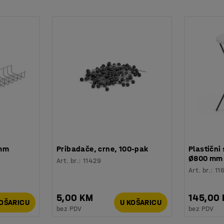
 mm
Pribadače, crne, 100-pak
Plastični 
Ø800 mm
Art. br.
:
11429
Art. br.
:
11
5,00 KM
145,00
KOŠARICU
U KOŠARICU
bez PDV
bez PDV