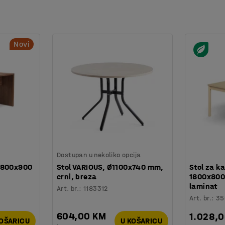
Novi
Dostupan u nekoliko opcija
x800x900
Stol VARIOUS, Ø1100x740 mm,
Stol za k
crni, breza
1800x800
laminat
Art. br.
:
1183312
Art. br.
:
35
604,00 KM
1.028,
KOŠARICU
U KOŠARICU