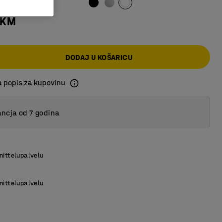
 KM
DODAJ U KOŠARICU
a popis za kupovinu
ncja od 7 godina
nittelupalvelu
nittelupalvelu