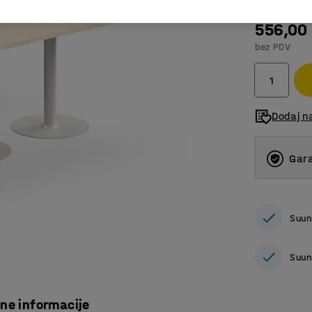
556,00
bez PDV
Dodaj n
Gara
Suun
Suun
čne informacije