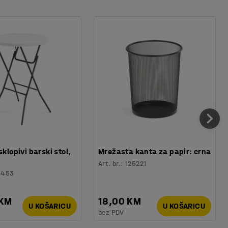
sklopivi barski stol,
Mrežasta kanta za papir: crna
Art. br.
:
125221
6453
 KM
18,00 KM
U KOŠARICU
U KOŠARICU
bez PDV