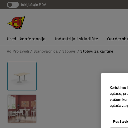
Isključuje PDV
Ured i konferencija
Industrija i skladište
Garderob
AJ Proizvodi
Blagovaonica
Stolovi
Stolovi za kantine
Koristimo k
oglase, pru
vašem kori
oglašavanja
Postavk