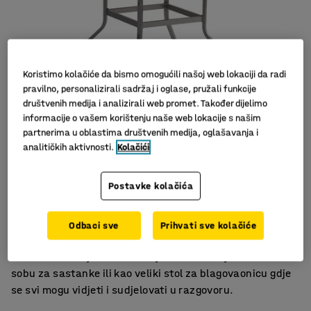
Koristimo kolačiće da bismo omogućili našoj web lokaciji da radi
pravilno, personalizirali sadržaj i oglase, pružali funkcije
društvenih medija i analizirali web promet. Također dijelimo
informacije o vašem korištenju naše web lokacije s našim
partnerima u oblastima društvenih medija, oglašavanja i
analitičkih aktivnosti.
Kolačići
Dugačak stol - za više ljudi
Postavke kolačića
Za sobe za sastanke, ured i blagovaonicu
Za ugodno okruženje
Odbaci sve
Prihvati sve kolačiće
Višenamjenski stol dizajniran u AJ. Stol je dugačak što
znači da ima mjesta za više ljudi. Savršen je odabir za
sobu za sastanke ili kao veliki stol za blagovaonicu gdje
se svi mogu vidjeti i sudjelovati u razgovoru.