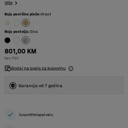
Više
Boja površine ploče
:
Hrast
Boja postolja
:
Siva
801,00 KM
bez PDV
Dodaj na popis za kupovinu
Garancja od 7 godina
Suunnittelupalvelu