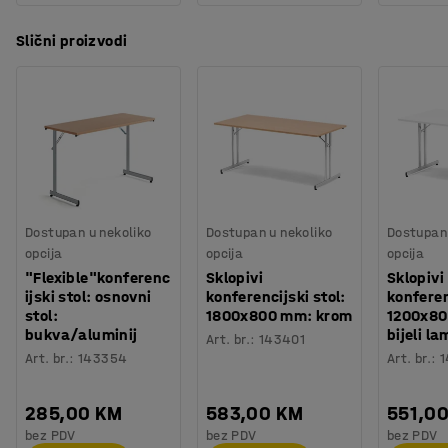
Slični proizvodi
Dostupan u nekoliko
Dostupan u nekoliko
Dostupan 
opcija
opcija
opcija
"Flexible"konferenc
Sklopivi
Sklopivi
ijski stol: osnovni
konferencijski stol:
konferen
stol:
1800x800 mm: krom
1200x8
bukva/aluminij
bijeli l
Art. br.
:
143401
Art. br.
:
143354
Art. br.
:
1
285,00 KM
583,00 KM
551,0
bez PDV
bez PDV
bez PDV