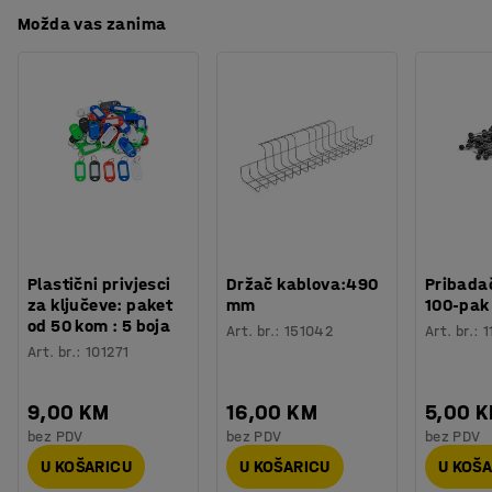
Možda vas zanima
Plastični privjesci
Držač kablova:490
Pribadač
za ključeve: paket
mm
100-pak
od 50 kom : 5 boja
Art. br.
:
151042
Art. br.
:
1
Art. br.
:
101271
9,00 KM
16,00 KM
5,00 
bez PDV
bez PDV
bez PDV
U KOŠARICU
U KOŠARICU
U KOŠ