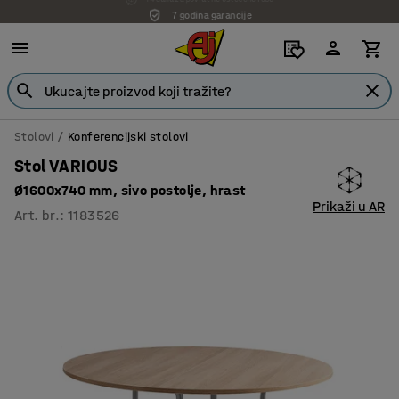
7 godina garancije
Stolovi
Konferencijski stolovi
Stol VARIOUS
Ø1600x740 mm, sivo postolje, hrast
Prikaži u AR
Art. br.
:
1183526