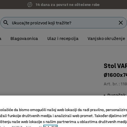
14 dana za povrat ne oštećene robe
a
Blagovaonica
Ulaz i recepcija
Vanjsko okruženje
Stol VA
Ø1600x74
Art. br.
:
11
Dugačak s
Za sobe z
Za ugodn
olačiće da bismo omogućili našoj web lokaciji da radi pravilno, personalizira
žali funkcije društvenih medija i analizirali web promet. Također dijelimo in
Boja površin
štenju naše web lokacije s našim partnerima u oblastima društvenih medij