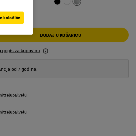
 KM
ve kolačiće
DODAJ U KOŠARICU
a popis za kupovinu
ncja od 7 godina
nittelupalvelu
nittelupalvelu