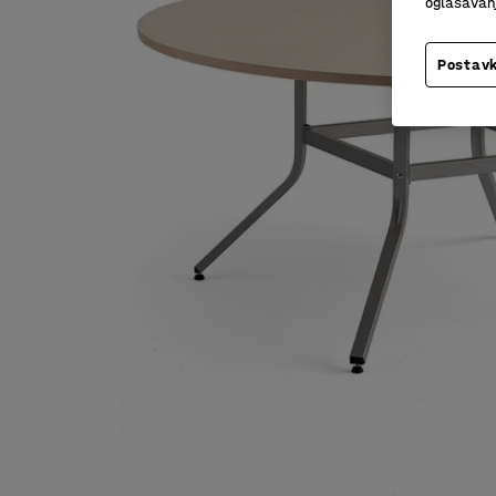
oglašavanja
Postavk