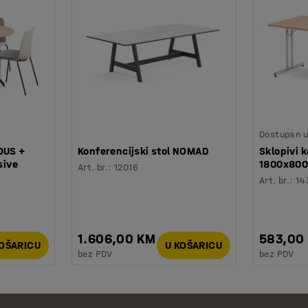
Dostupan u 
OUS +
Konferencijski stol NOMAD
Sklopivi k
sive
1800x800
Art. br.
:
12016
Art. br.
:
14
1.606,00 KM
583,00
KOŠARICU
U KOŠARICU
bez PDV
bez PDV