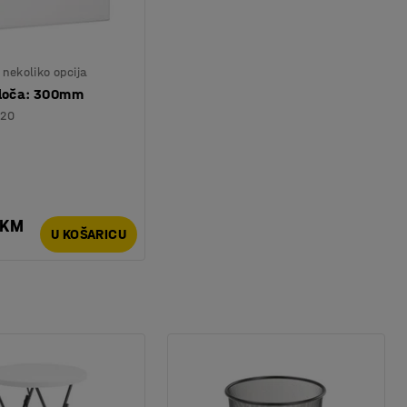
nekoliko opcija
ploča: 300mm
220
 KM
U KOŠARICU