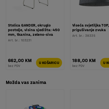
Stolica GANDER, okruglo
Viseća svjetiljka TOP
postolje, visina sjedišta: 450
prigušivanje zvuka
mm, tkanina, zeleno-siva
Art. br.
:
38335
Art. br.
:
103231
662,00 KM
188,00 KM
U KOŠARICU
U 
bez PDV
bez PDV
Možda vas zanima