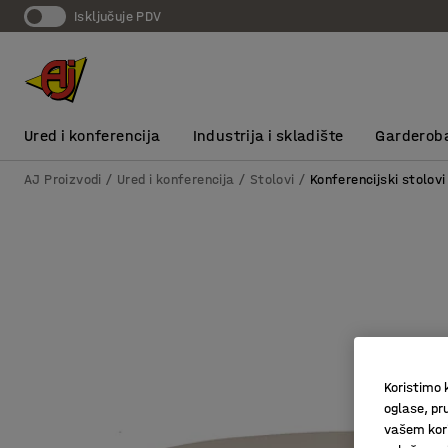
Isključuje PDV
Ured i konferencija
Industrija i skladište
Garderob
AJ Proizvodi
Ured i konferencija
Stolovi
Konferencijski stolovi
Koristimo k
oglase, pru
vašem kori