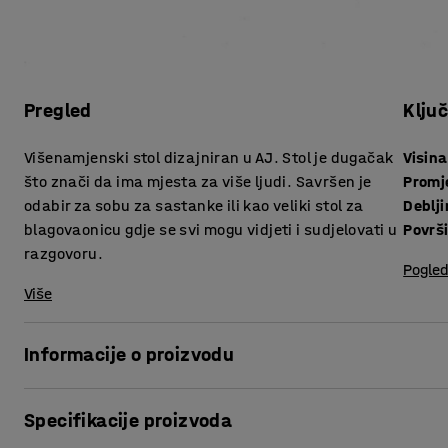
Pregled
Klju
Višenamjenski stol dizajniran u AJ. Stol je dugačak
Visina
što znači da ima mjesta za više ljudi. Savršen je
Promj
odabir za sobu za sastanke ili kao veliki stol za
blagovaonicu gdje se svi mogu vidjeti i sudjelovati u
Površ
razgovoru.
Pogled
Više
Informacije o proizvodu
Stvorite povezano radno mjesto u kojem svaka prostorija ima 
Specifikacije proizvoda
jedinstven za AJ jer je dizajniran u našoj tvornici. Stol je 
kantine, sobe za sastanke i konferencije, a može se kombin