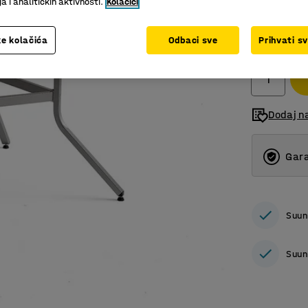
 i analitičkih aktivnosti.
Kolačići
834,00
e kolačića
Odbaci sve
Prihvati s
bez PDV
Dodaj n
Gara
Suun
Suun