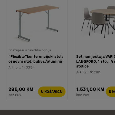
Dostupan u nekoliko opcija
"Flexible"konferencijski stol:
Set namještaja VARI
osnovni stol: bukva/aluminij
LANGFORD, 1 stol i 4 
stolice
Art. br.
:
143354
Art. br.
:
103181
285,00 KM
1.531,00 KM
U KOŠARICU
U 
bez PDV
bez PDV