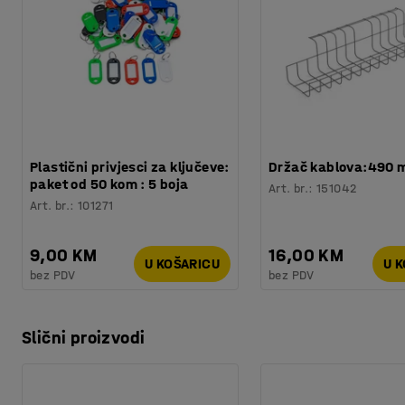
Plastični privjesci za ključeve:
Držač kablova:490
paket od 50 kom : 5 boja
Art. br.
:
151042
Art. br.
:
101271
9,00 KM
16,00 KM
U KOŠARICU
U 
bez PDV
bez PDV
Slični proizvodi