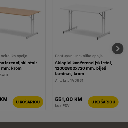
nekoliko opcija
Dostupan u nekoliko opcija
onferencijski stol:
Sklopivi konferencijski stol,
 mm: krom
1200x800x720 mm, bijeli
laminat, krom
3401
Art. br.
:
143661
 KM
551,00 KM
U KOŠARICU
U KOŠARICU
bez PDV