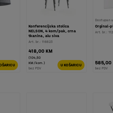
Dostupan u 
,
Konferencijska stolica
Orginal-
NELSON, 4 kom/pak, crna
Art. br.
:
11
tkanina, alu siva
Art. br.
:
116623
418,00 KM
(104,50
585,00
KM/kom.)
KOŠARICU
U KOŠARICU
bez PDV
bez PDV