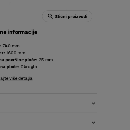
Slični proizvodi
čne informacije
:
740
mm
er
:
1600
mm
Debljina površine ploče
:
25
mm
ina ploče
:
Okruglo
ajte više detalja
isti stilski izričaj. Ovaj okrugli stol je
idealan za različite prostore, kao što su
irati s različitim vrstama stolica.