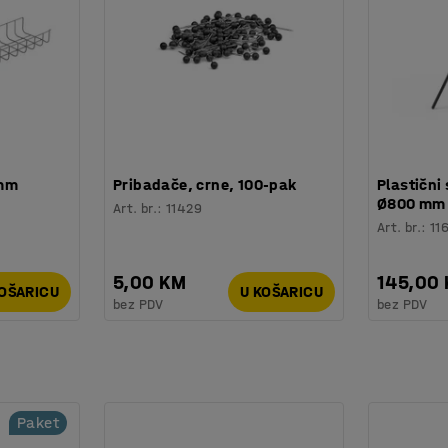
 mm
Pribadače, crne, 100-pak
Plastični 
Ø800 mm
Art. br.
:
11429
Art. br.
:
11
5,00 KM
145,00
KOŠARICU
U KOŠARICU
bez PDV
bez PDV
Paket