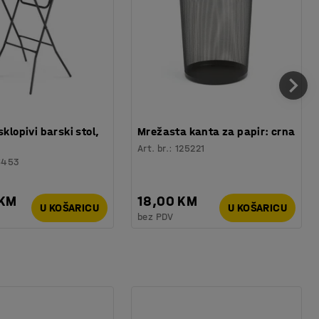
sklopivi barski stol,
Mrežasta kanta za papir: crna
Art. br.
:
125221
6453
 KM
18,00 KM
U KOŠARICU
U KOŠARICU
bez PDV