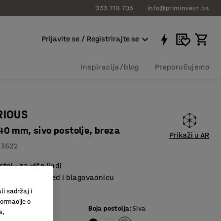
033 718 705
info@priminvest.ba
Prijavite se / Registrirajte se
Inspiracija/blog
Preporučujemo
RIOUS
0 mm, sivo postolje, breza
Prikaži u AR
83522
tol - za više ljudi
a sastanke, ured i blagovaonicu
o okruženje
li sadržaj i
formacije o
e ploče
:
Breza
Boja postolja
:
Siva
a,