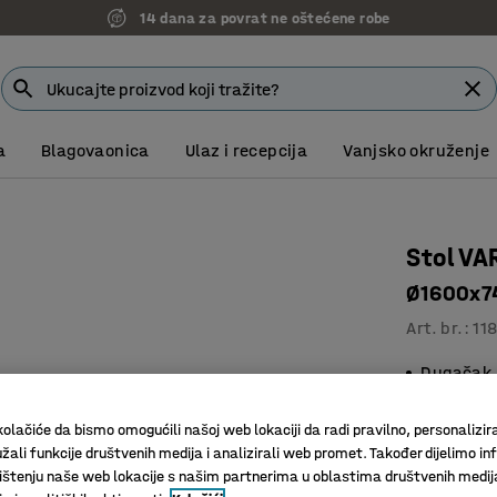
14 dana za povrat ne oštećene robe
a
Blagovaonica
Ulaz i recepcija
Vanjsko okruženje
Stol VA
Ø1600x74
Art. br.
:
11
Dugačak s
Za sobe z
Za ugodn
olačiće da bismo omogućili našoj web lokaciji da radi pravilno, personalizira
žali funkcije društvenih medija i analizirali web promet. Također dijelimo in
Boja površin
štenju naše web lokacije s našim partnerima u oblastima društvenih medij