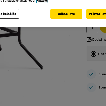
 i analitičkih aktivnosti.
Kolačići
801,00
e kolačića
Odbaci sve
Prihvati s
bez PDV
Dodaj n
Gara
Suun
Suun