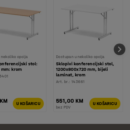
nekoliko opcija
Dostupan u nekoliko opcija
onferencijski stol:
Sklopivi konferencijski stol,
 mm: krom
1200x800x720 mm, bijeli
laminat, krom
3401
Art. br.
:
143661
 KM
551,00 KM
U KOŠARICU
U KOŠARICU
bez PDV