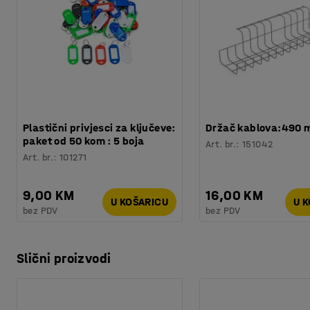
Plastični privjesci za ključeve:
Držač kablova:490
paket od 50 kom : 5 boja
Art. br.
:
151042
Art. br.
:
101271
9,00 KM
16,00 KM
U KOŠARICU
U 
bez PDV
bez PDV
Slični proizvodi