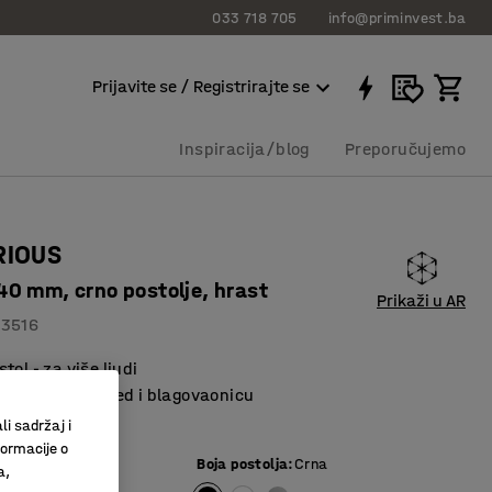
033 718 705
info@priminvest.ba
Prijavite se / Registrirajte se
Inspiracija/blog
Preporučujemo
RIOUS
0 mm, crno postolje, hrast
Prikaži u AR
83516
tol - za više ljudi
a sastanke, ured i blagovaonicu
o okruženje
li sadržaj i
formacije o
e ploče
:
Hrast
Boja postolja
:
Crna
a,