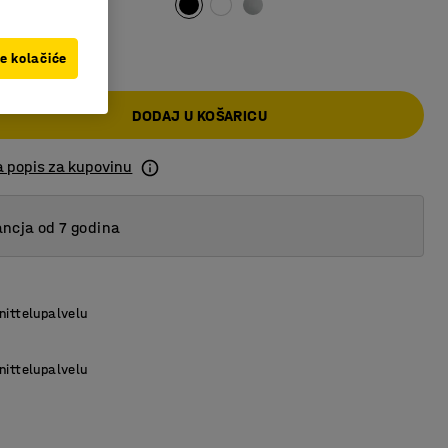
 KM
ve kolačiće
DODAJ U KOŠARICU
a popis za kupovinu
ncja od 7 godina
nittelupalvelu
nittelupalvelu