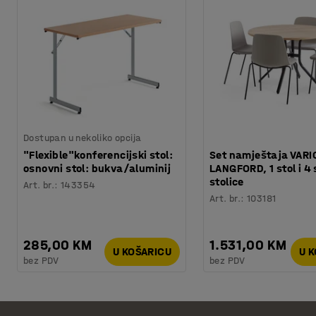
Dostupan u nekoliko opcija
"Flexible"konferencijski stol:
Set namještaja VARI
osnovni stol: bukva/aluminij
LANGFORD, 1 stol i 4 
stolice
Art. br.
:
143354
Art. br.
:
103181
285,00 KM
1.531,00 KM
U KOŠARICU
U 
bez PDV
bez PDV