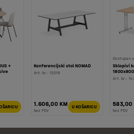
Dostupan u 
OUS +
Konferencijski stol NOMAD
Sklopivi k
sive
1800x800
Art. br.
:
12016
Art. br.
:
14
1.606,00 KM
583,00
KOŠARICU
U KOŠARICU
bez PDV
bez PDV