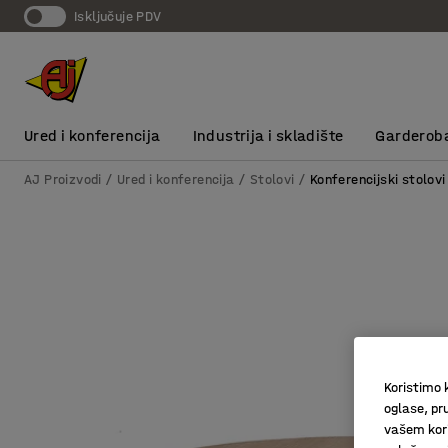
Isključuje PDV
Ured i konferencija
Industrija i skladište
Garderob
AJ Proizvodi
Ured i konferencija
Stolovi
Konferencijski stolovi
Koristimo k
oglase, pru
vašem kori