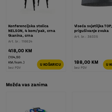
Konferencijska stolica
Viseća svjetiljka TOP
NELSON, 4 kom/pak, crna
prigušivanje zvuka
tkanina, crna
Art. br.
:
38335
Art. br.
:
116624
418,00 KM
(104,50
188,00 KM
KM/kom.)
U KOŠARICU
U 
bez PDV
bez PDV
Možda vas zanima