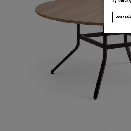
oglašavanja
Postavk