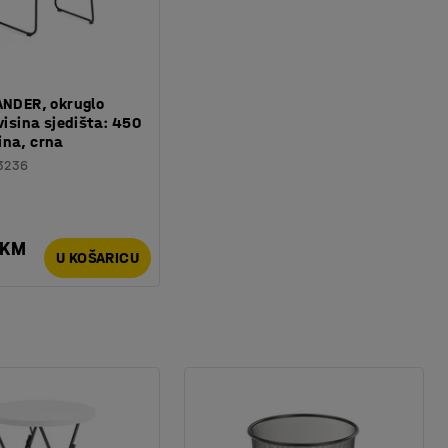
ANDER, okruglo
visina sjedišta: 450
ina, crna
3236
 KM
U KOŠARICU