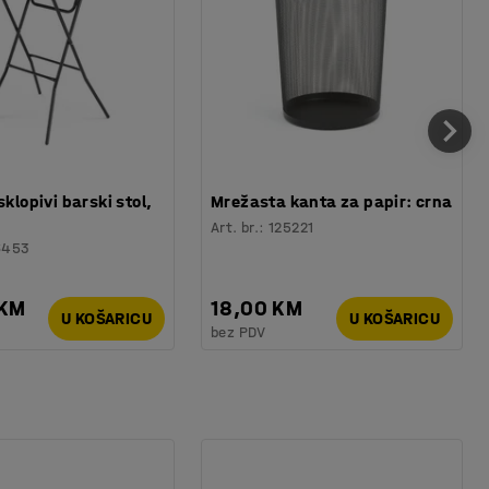
sklopivi barski stol,
Mrežasta kanta za papir: crna
Art. br.
:
125221
6453
 KM
18,00 KM
U KOŠARICU
U KOŠARICU
bez PDV