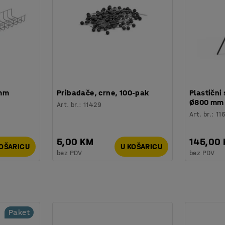
 mm
Pribadače, crne, 100-pak
Plastični 
Ø800 mm
Art. br.
:
11429
Art. br.
:
11
5,00 KM
145,00
KOŠARICU
U KOŠARICU
bez PDV
bez PDV
Paket