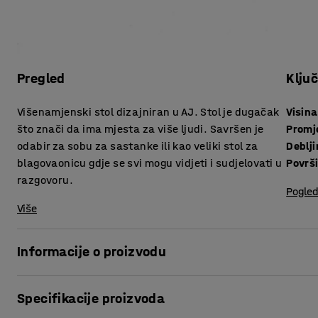
Pregled
Klju
Višenamjenski stol dizajniran u AJ. Stol je dugačak
Visina
što znači da ima mjesta za više ljudi. Savršen je
Promj
odabir za sobu za sastanke ili kao veliki stol za
blagovaonicu gdje se svi mogu vidjeti i sudjelovati u
Površ
razgovoru.
Pogled
Više
Informacije o proizvodu
Stvorite povezano radno mjesto u kojem svaka prostorija ima 
Specifikacije proizvoda
jedinstven za AJ jer je dizajniran u našoj tvornici. Stol je 
kantine, sobe za sastanke i konferencije, a može se kombin