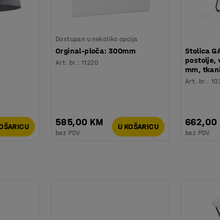
Dostupan u nekoliko opcija
,
Orginal-ploča: 300mm
Stolica G
postolje, 
Art. br.
:
11220
mm, tkan
Art. br.
:
10
585,00 KM
662,00
KOŠARICU
U KOŠARICU
bez PDV
bez PDV