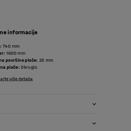
čne informacije
:
740
mm
er
:
1600
mm
Debljina površine ploče
:
25
mm
ina ploče
:
Okruglo
ajte više detalja
isti stilski izričaj. Ovaj okrugli stol je
idealan za različite prostore, kao što su
irati s različitim vrstama stolica.