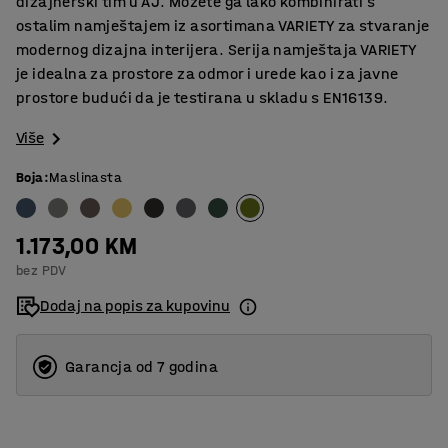
dizajnerski tim u AJ. Možete ga lako kombinirati s
ostalim namještajem iz asortimana VARIETY za stvaranje
modernog dizajna interijera. Serija namještaja VARIETY
je idealna za prostore za odmor i urede kao i za javne
prostore budući da je testirana u skladu s EN16139.
Više
Boja
:
Maslinasta
1.173,00 KM
bez PDV
Dodaj na popis za kupovinu
Garancja od 7 godina