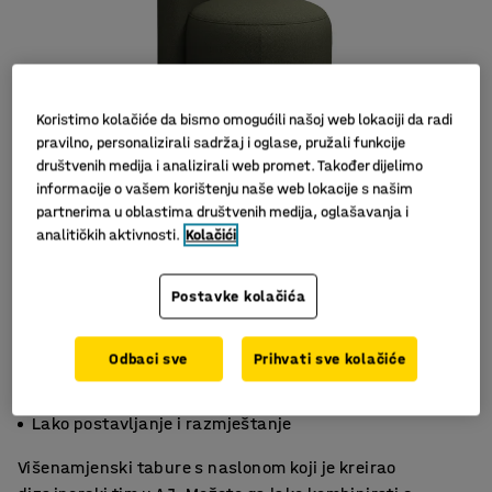
Koristimo kolačiće da bismo omogućili našoj web lokaciji da radi
pravilno, personalizirali sadržaj i oglase, pružali funkcije
društvenih medija i analizirali web promet. Također dijelimo
informacije o vašem korištenju naše web lokacije s našim
partnerima u oblastima društvenih medija, oglašavanja i
analitičkih aktivnosti.
Kolačići
Postavke kolačića
Odbaci sve
Prihvati sve kolačiće
Udoban, zaobljen naslon
Izdržljiv materijal
Lako postavljanje i razmještanje
Višenamjenski tabure s naslonom koji je kreirao