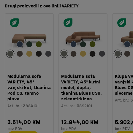
Drugi proizvodi iz ove liniji VARIETY
Modularna sofa
Modularna sofa
Klupa VA
VARIETY, 45°
VARIETY, 45° kutni
vanjski 
vanjski kut, tkanina
model, dupla,
Blues CS
Pod CS, tamno
tkanina Blues CSII,
sivosme
plava
zelenotirkizna
Art. br.
:
3
Art. br.
:
3884101
Art. br.
:
3892101
3.514,00 KM
12.844,00 KM
5.902
bez PDV
bez PDV
bez PDV