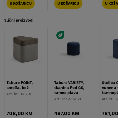
U KOŠARICU
U KOŠARICU
U KOŠ
Slični proizvodi
Tabure POINT,
Tabure VARIETY,
Stolica
smeđa, bež
tkanina Pod CS,
vunena 
tamno plava
tamnop
Art. br.
:
131201
Art. br.
:
3861121
Art. br.
:
1
708,00 KM
487,00 KM
781,0