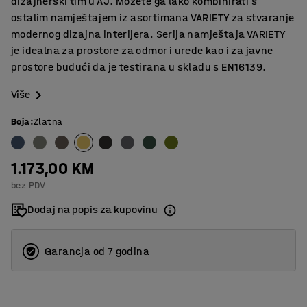
dizajnerski tim u AJ. Možete ga lako kombinirati s
ostalim namještajem iz asortimana VARIETY za stvaranje
modernog dizajna interijera. Serija namještaja VARIETY
je idealna za prostore za odmor i urede kao i za javne
prostore budući da je testirana u skladu s EN16139.
Više
Boja
:
Zlatna
1.173,00 KM
bez PDV
Dodaj na popis za kupovinu
Garancja od 7 godina