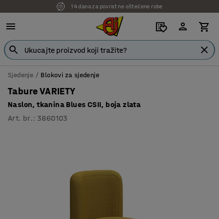
7 godina garancije
Sjedenje
Blokovi za sjedenje
Tabure VARIETY
Naslon, tkanina Blues CSII, boja zlata
Art. br.
:
3860103