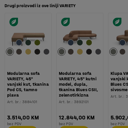
Drugi proizvodi iz ove liniji VARIETY
Modularna sofa
Modularna sofa
Klupa VA
VARIETY, 45°
VARIETY, 45° kutni
vanjski 
vanjski kut, tkanina
model, dupla,
Blues CS
Pod CS, tamno
tkanina Blues CSII,
sivosme
plava
zelenotirkizna
Art. br.
:
3
Art. br.
:
3884101
Art. br.
:
3892101
3.514,00 KM
12.844,00 KM
5.902
bez PDV
bez PDV
bez PDV