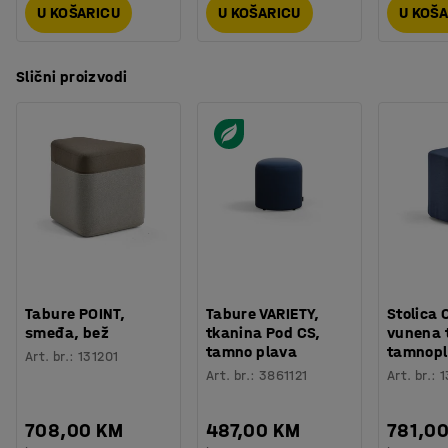
U KOŠARICU
U KOŠARICU
U KOŠ
Slični proizvodi
Tabure POINT,
Tabure VARIETY,
Stolica
smeđa, bež
tkanina Pod CS,
vunena 
tamno plava
tamnop
Art. br.
:
131201
Art. br.
:
3861121
Art. br.
:
1
708,00 KM
487,00 KM
781,0