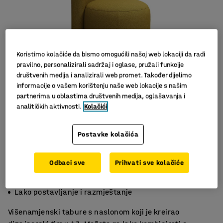
Koristimo kolačiće da bismo omogućili našoj web lokaciji da radi
pravilno, personalizirali sadržaj i oglase, pružali funkcije
društvenih medija i analizirali web promet. Također dijelimo
informacije o vašem korištenju naše web lokacije s našim
partnerima u oblastima društvenih medija, oglašavanja i
Slični proizvodi
analitičkih aktivnosti.
Kolačići
Postavke kolačića
Odbaci sve
Prihvati sve kolačiće
Udoban, zaobljen naslon
Izdržljiv materijal
Lako postavljanje i razmještanje
Višenamjenski tabure s naslonom koji je kreirao