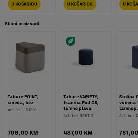
U KOŠARICU
U KOŠARICU
U KOŠ
Slični proizvodi
Tabure POINT,
Tabure VARIETY,
Stolica
smeđa, bež
tkanina Pod CS,
vunena 
tamno plava
tamnop
Art. br.
:
131201
Art. br.
:
3861121
Art. br.
:
1
708,00 KM
487,00 KM
781,0