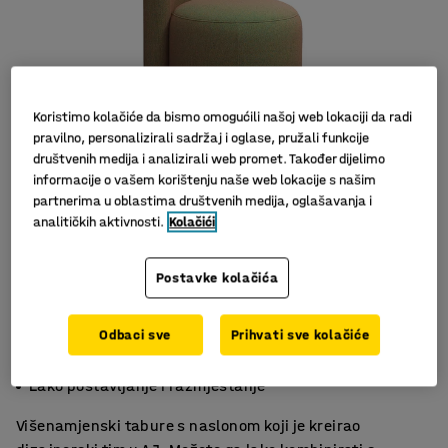
Koristimo kolačiće da bismo omogućili našoj web lokaciji da radi
pravilno, personalizirali sadržaj i oglase, pružali funkcije
društvenih medija i analizirali web promet. Također dijelimo
informacije o vašem korištenju naše web lokacije s našim
partnerima u oblastima društvenih medija, oglašavanja i
analitičkih aktivnosti.
Kolačići
Postavke kolačića
Odbaci sve
Prihvati sve kolačiće
Udoban, zaobljen naslon
Izdržljiv materijal
Lako postavljanje i razmještanje
Višenamjenski tabure s naslonom koji je kreirao