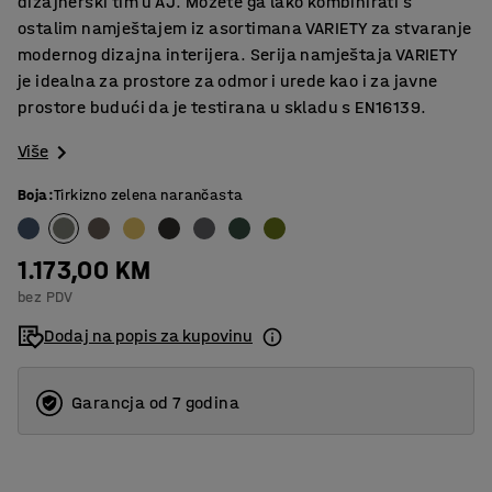
dizajnerski tim u AJ. Možete ga lako kombinirati s
ostalim namještajem iz asortimana VARIETY za stvaranje
modernog dizajna interijera. Serija namještaja VARIETY
je idealna za prostore za odmor i urede kao i za javne
prostore budući da je testirana u skladu s EN16139.
Više
Boja
:
Tirkizno zelena narančasta
1.173,00 KM
bez PDV
Dodaj na popis za kupovinu
Garancja od 7 godina