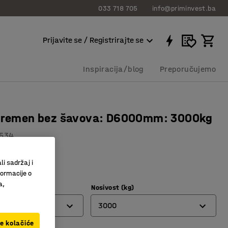
033 718 705
info@priminvest.ba
Prijavite se / Registrirajte se
Inspiracija/blog
Preporučujemo
i remen bez šavova: D6000mm: 3000kg
534
remen
li sadržaj i
 nosivosti
formacije o
a,
)
Nosivost (kg)
3000
ve kolačiće