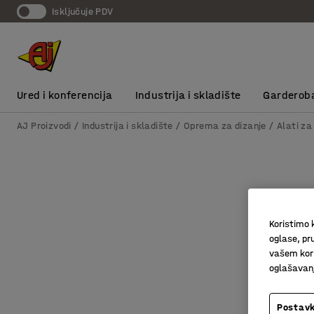
Isključuje PDV
Ured i konferencija
Industrija i skladište
Garderob
AJ Proizvodi
Industrija i skladište
Oprema za dizanje
Alati za
Koristimo k
oglase, pru
vašem kori
oglašavanja
Postavk