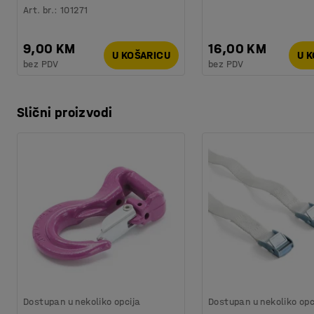
Art. br.
:
101271
9,00 KM
16,00 KM
U KOŠARICU
U 
bez PDV
bez PDV
Slični proizvodi
Dostupan u nekoliko opcija
Dostupan u nekoliko opc