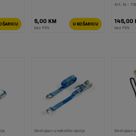
Art. br.
:
11
5,00 KM
145,00
KOŠARICU
U KOŠARICU
bez PDV
bez PDV
ija
Dostupan u nekoliko opcija
Dostupan u 