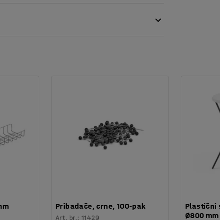
 mm
Pribadače, crne, 100-pak
Plastični 
Ø800 mm
Art. br.
:
11429