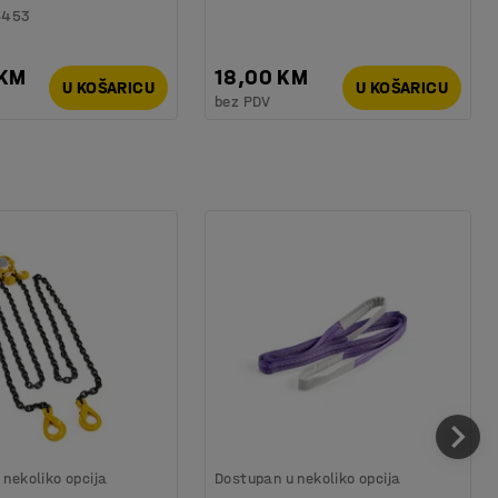
6453
 KM
18,00 KM
U KOŠARICU
U KOŠARICU
bez PDV
nekoliko opcija
Dostupan u nekoliko opcija