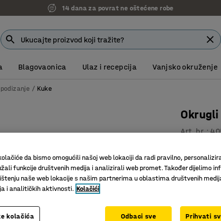
14 dana za povrat ne oštećene robe
a
Blagovaonica
Ulaz i recepcija
Vanjsko okruženje
 podizanje
Kuke
Okrugl
Art. br.
:
40
Okrugli 
olačiće da bismo omogućili našoj web lokaciji da radi pravilno, personalizira
Različite
žali funkcije društvenih medija i analizirali web promet. Također dijelimo in
štenju naše web lokacije s našim partnerima u oblastima društvenih medij
Raspon (mm
 i analitičkih aktivnosti.
Kolačići
6000
e kolačića
Odbaci sve
Prihvati s