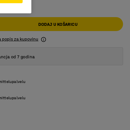
KM
1000
2000
DODAJ U KOŠARICU
3000
5000
a popis za kupovinu
ncja od 7 godina
nittelupalvelu
nittelupalvelu