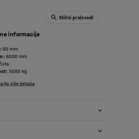
Slični proizvodi
čne informacije
:
50
mm
on
:
6000
mm
Žuta
ost
:
3000
kg
ajte više detalja