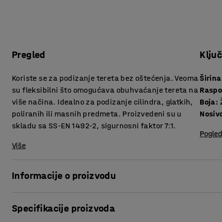
Pregled
Klju
Koriste se za podizanje tereta bez oštećenja. Veoma
Širina
su fleksibilni što omogućava obuhvaćanje tereta na
Rasp
više načina. Idealno za podizanje cilindra, glatkih,
Boja
:
poliranih ili masnih predmeta. Proizvedeni su u
Nosiv
skladu sa SS-EN 1492-2, sigurnosni faktor 7:1.
Pogled
Više
Informacije o proizvodu
.
Specifikacije proizvoda