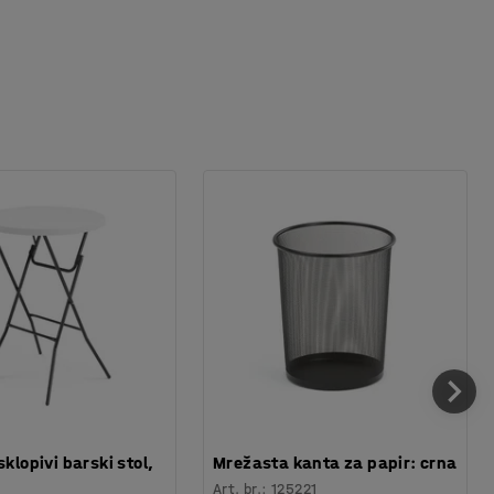
sklopivi barski stol,
Mrežasta kanta za papir: crna
Art. br.
:
125221