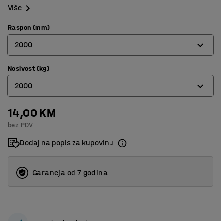
Više
Raspon (mm)
2000
Nosivost (kg)
2000
2000
4000
6000
14,00 KM
1000
bez PDV
8000
2000
Dodaj na popis za kupovinu
3000
5000
Garancja od 7 godina