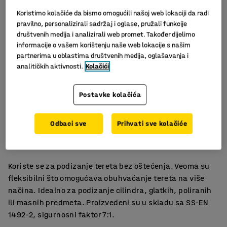
Koristimo kolačiće da bismo omogućili našoj web lokaciji da radi
pravilno, personalizirali sadržaj i oglase, pružali funkcije
društvenih medija i analizirali web promet. Također dijelimo
informacije o vašem korištenju naše web lokacije s našim
partnerima u oblastima društvenih medija, oglašavanja i
analitičkih aktivnosti.
Kolačići
Postavke kolačića
Slični proizvodi
Odbaci sve
Prihvati sve kolačiće
Okrugli remen
Različite nosivosti
Koriste se za podizanje tereta bez oštećenja. Veoma su
fleksibilni što omogućava obuhvaćanje tereta na više
načina. Idealno za podizanje cilindra, glatkih, poliranih
ili masnih predmeta. Proizvedeni su u skladu sa SS-EN
1492-2, sigurnosni faktor 7:1.