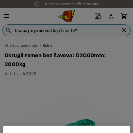
14 dana za povrat ne oštećene robe
7 godina garancije
Alati za podizanje
Kuke
Okrugli remen bez šavova: D2000mm:
2000kg
Art. br.
:
40529