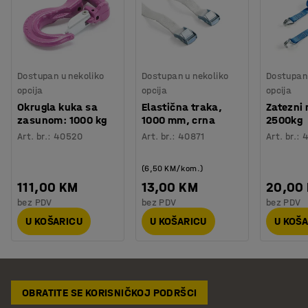
Dostupan u nekoliko
Dostupan u nekoliko
Dostupan 
opcija
opcija
opcija
Okrugla kuka sa
Elastična traka,
Zatezni
zasunom: 1000 kg
1000 mm, crna
2500kg
Art. br.
:
40520
Art. br.
:
40871
Art. br.
:
(6,50 KM/kom.)
111,00 KM
13,00 KM
20,00
bez PDV
bez PDV
bez PDV
U KOŠARICU
U KOŠARICU
U KOŠ
OBRATITE SE KORISNIČKOJ PODRŠCI