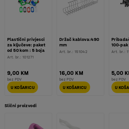
Plastični privjesci
Držač kablova:490
Pribadač
za ključeve: paket
mm
100-pak
od 50 kom : 5 boja
Art. br.
:
151042
Art. br.
:
1
Art. br.
:
101271
9,00 KM
16,00 KM
5,00 
bez PDV
bez PDV
bez PDV
U KOŠARICU
U KOŠARICU
U KOŠ
Slični proizvodi