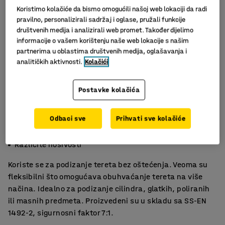
Koristimo kolačiće da bismo omogućili našoj web lokaciji da radi
pravilno, personalizirali sadržaj i oglase, pružali funkcije
društvenih medija i analizirali web promet. Također dijelimo
informacije o vašem korištenju naše web lokacije s našim
partnerima u oblastima društvenih medija, oglašavanja i
analitičkih aktivnosti.
Kolačići
Postavke kolačića
Odbaci sve
Prihvati sve kolačiće
Okrugli remen
Različite nosivosti
Koriste se za podizanje tereta bez oštećenja. Veoma su
fleksibilni što omogućava obuhvaćanje tereta na više
načina. Idealno za podizanje cilindra, glatkih, poliranih
ili masnih predmeta. Proizvedeni su u skladu sa SS-EN
1492-2, sigurnosni faktor 7:1.