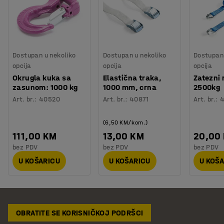
Dostupan u nekoliko
Dostupan u nekoliko
Dostupan 
opcija
opcija
opcija
Okrugla kuka sa
Elastična traka,
Zatezni
zasunom: 1000 kg
1000 mm, crna
2500kg
Art. br.
:
40520
Art. br.
:
40871
Art. br.
:
(6,50 KM/kom.)
111,00 KM
13,00 KM
20,00
bez PDV
bez PDV
bez PDV
U KOŠARICU
U KOŠARICU
U KOŠ
OBRATITE SE KORISNIČKOJ PODRŠCI