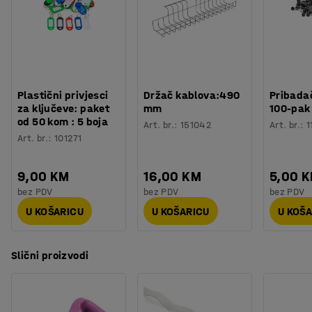
Plastični privjesci
Držač kablova:490
Pribadač
za ključeve: paket
mm
100-pak
od 50 kom : 5 boja
Art. br.
:
151042
Art. br.
:
1
Art. br.
:
101271
9,00 KM
16,00 KM
5,00 
bez PDV
bez PDV
bez PDV
U KOŠARICU
U KOŠARICU
U KOŠ
Slični proizvodi