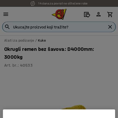
14 dana za povrat ne oštećene robe
Alati za podizanje
Kuke
Okrugli remen bez šavova: D4000mm:
3000kg
Art. br.
:
40533