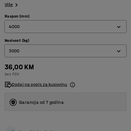
Više
Raspon (mm)
4000
Nosivost (kg)
2000
3000
4000
6000
36,00 KM
1000
bez PDV
8000
2000
Dodaj na popis za kupovinu
3000
5000
Garancja od 7 godina