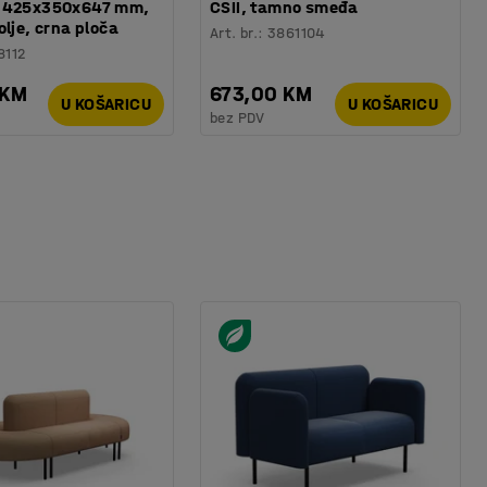
 425x350x647 mm,
CSII, tamno smeđa
olje, crna ploča
Art. br.
:
3861104
8112
 KM
673,00 KM
U KOŠARICU
U KOŠARICU
bez PDV