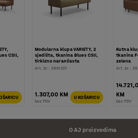
ETY,
Modularna klupa VARIETY, 2
Kutna klu
ues CSII,
sjedišta, tkanina Blues CSII,
tkanina F
tirkizno narančasta
zelena
Art. br.
:
3861201
Art. br.
:
38
14.721,
1.307,00 KM
KM
KOŠARICU
U KOŠARICU
bez PDV
bez PDV
O AJ proizvodima