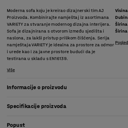
Moderna sofa koju je kreirao dizajnerski tim AJ
Visina
Proizvoda. Kombinirajte namještaj iz asortimana
Dubin
VARIETY za stvaranje modernog dizajna interijera.
Širina
Sofa je dizajnirana s otvorom između sjedišta i
Širina
naslona, za lakši pristup prilikom čišćenja. Serija
Pogled
namještaja VARIETY je idealna za prostore za odmor
i urede kao i za javne prostore budući da je
testirana u skladu s EN16139.
Više
Informacije o proizvodu
Sofa pruža visoku razinu udobnosti i presvučena je izdržl
Specifikacije proizvoda
za javne prostore poput salona i čekaonica, te ureda i ško
sakupljanje prašine i prljavštine između jastuka, te olakš
Visina sjedišta
:
450
mm
Popust
Dubina sjedišta
:
485
mm
VARIETY je vrlo funkcionalna i svestrana modularna serija 