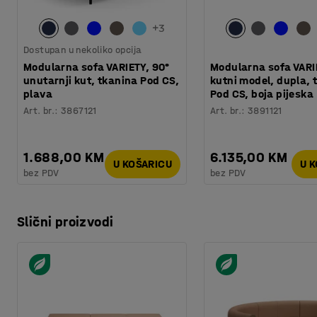
+
3
Dostupan u nekoliko opcija
Modularna sofa VARIETY, 90°
Modularna sofa VARI
unutarnji kut, tkanina Pod CS,
kutni model, dupla, 
plava
Pod CS, boja pijeska
Art. br.
:
3867121
Art. br.
:
3891121
1.688,00 KM
6.135,00 KM
U KOŠARICU
U 
bez PDV
bez PDV
Slični proizvodi