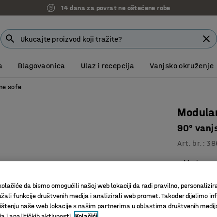
14 dana za povrat ne oštećene robe
a
Blagovaonica
Ulaz i recepcija
Vanjsko okruženje
ne sofe
Modula
90° vanjs
Art. br.
:
38
Moderan 
Za optima
Noge ola
olačiće da bismo omogućili našoj web lokaciji da radi pravilno, personalizira
žali funkcije društvenih medija i analizirali web promet. Također dijelimo in
Boja
:
Tamno
štenju naše web lokacije s našim partnerima u oblastima društvenih medij
 i analitičkih aktivnosti.
Kolačići