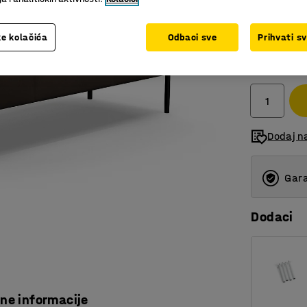
e kolačića
Odbaci sve
Prihvati s
2.987,
bez PDV
Dodaj n
Gara
Dodaci
čne informacije