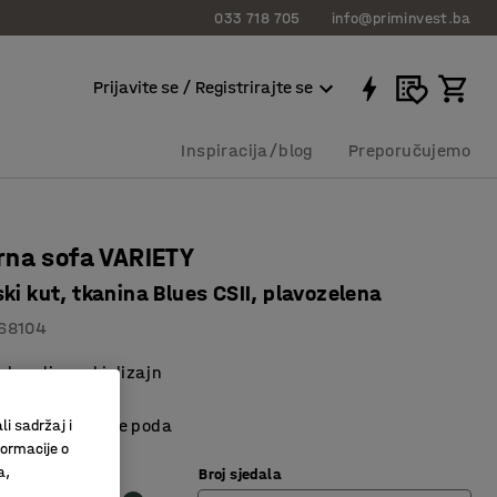
033 718 705
info@priminvest.ba
Prijavite se / Registrirajte se
Inspiracija/blog
Preporučujemo
rna sofa VARIETY
ki kut, tkanina Blues CSII, plavozelena
68104
skandinavski dizajn
lno korištenje
kšavaju čišćenje poda
li sadržaj i
formacije o
 smeđa
a,
Broj sjedala