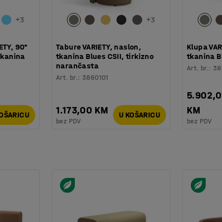
+
3
+
3
ETY, 90°
Tabure VARIETY, naslon,
Klupa VAR
tkanina
tkanina Blues CSII, tirkizno
tkanina B
narančasta
Art. br.
:
38
Art. br.
:
3860101
5.902,
1.173,00 KM
KM
KOŠARICU
U KOŠARICU
bez PDV
bez PDV