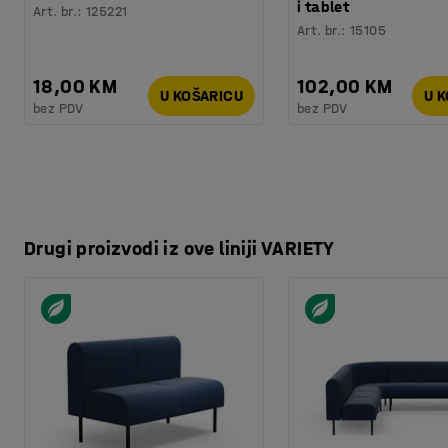
Kvaliteta - Eko oznaka
:
Möbelfakta 120251201
i tablet
Art. br.
:
125221
Art. br.
:
15105
18,00 KM
102,00 KM
U KOŠARICU
U 
bez PDV
bez PDV
Drugi proizvodi iz ove liniji VARIETY