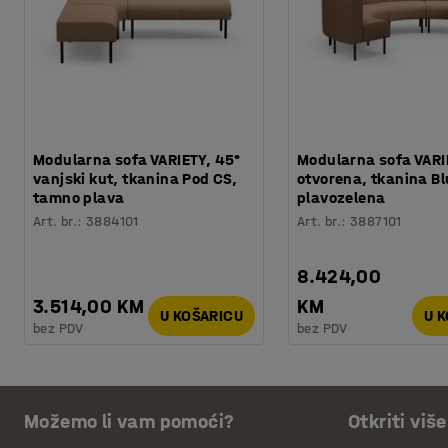
Modularna sofa VARIETY, 45°
Modularna sofa VARI
vanjski kut, tkanina Pod CS,
otvorena, tkanina Bl
tamno plava
plavozelena
Art. br.
:
3884101
Art. br.
:
3887101
8.424,00
3.514,00 KM
KM
U KOŠARICU
U 
bez PDV
bez PDV
Možemo li vam pomoći?
Otkriti više