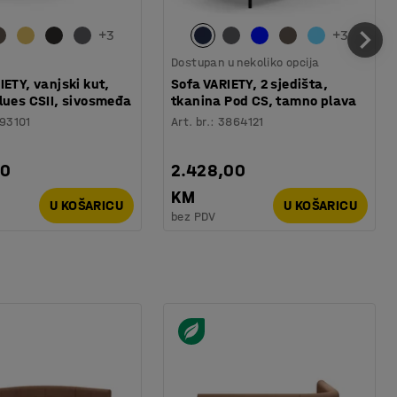
+
3
+
3
Dostupan u nekoliko opcija
IETY, vanjski kut,
Sofa VARIETY, 2 sjedišta,
lues CSII, sivosmeđa
tkanina Pod CS, tamno plava
93101
Art. br.
:
3864121
00
2.428,00
KM
U KOŠARICU
U KOŠARICU
bez PDV