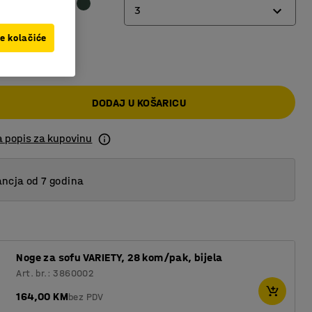
3
ve kolačiće
2
00 KM
3
DODAJ U KOŠARICU
a popis za kupovinu
ncja od 7 godina
Noge za sofu VARIETY, 28 kom/pak, bijela
Art. br.: 3860002
164,00 KM
bez PDV