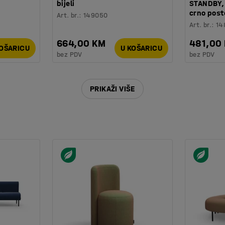
bijeli
STANDBY,
crno post
Art. br.
:
149050
Art. br.
:
14
664,00 KM
481,00
KOŠARICU
U KOŠARICU
bez PDV
bez PDV
PRIKAŽI VIŠE