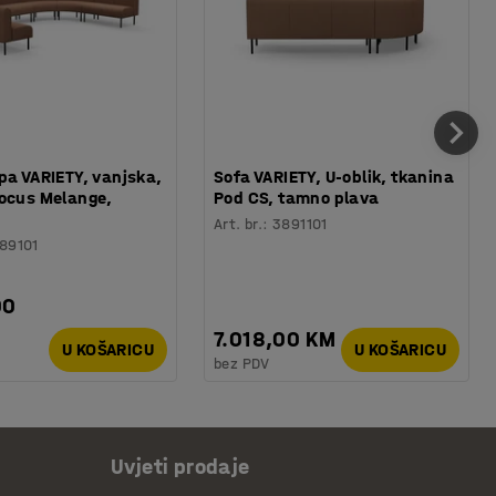
pa VARIETY, vanjska,
Sofa VARIETY, U-oblik, tkanina
ocus Melange,
Pod CS, tamno plava
Art. br.
:
3891101
89101
00
7.018,00 KM
U KOŠARICU
U KOŠARICU
bez PDV
Uvjeti prodaje