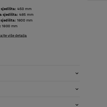
 sjedišta
:
450
mm
a sjedišta
:
485
mm
 sjedišta
:
1800
mm
:
1800
mm
ajte više detalja
jivom tkaninom, što je čini savršenim izborom
la. Otvor između sjedišta i naslona sprečava
ava čišćenje.
sofa. Ima okrugle noge s navojima koji