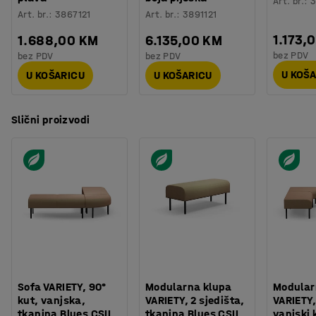
Art. br.
:
3
Art. br.
:
3867121
Art. br.
:
3891121
1.173,
1.688,00 KM
6.135,00 KM
bez PDV
bez PDV
bez PDV
U KOŠ
U KOŠARICU
U KOŠARICU
Slični proizvodi
Sofa VARIETY, 90°
Modularna klupa
Modular
kut, vanjska,
VARIETY, 2 sjedišta,
VARIETY,
tkanina Blues CSII,
tkanina Blues CSII,
vanjski 