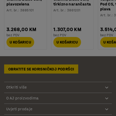
plavozelena
tirkizno narančasta
Pod CS,
plava
Art. br.
:
3885101
Art. br.
:
3861201
Art. br.
:
3
3.268,00 KM
1.307,00 KM
3.514,
bez PDV
bez PDV
bez PDV
U KOŠARICU
U KOŠARICU
U KOŠ
OBRATITE SE KORISNIČKOJ PODRŠCI
Otkriti više
O AJ proizvodima
Uvjeti prodaje