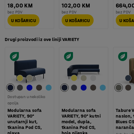
18,00 KM
102,00 KM
664,0
bez PDV
bez PDV
bez PDV
U KOŠARICU
U KOŠARICU
U KOŠ
Drugi proizvodi iz ove liniji VARIETY
Dostupan u nekoliko
opcija
Modularna sofa
Modularna sofa
Tabure V
VARIETY, 90°
VARIETY, 90° kutni
naslon,
unutarnji kut,
model, dupla,
Blues CS
tkanina Pod CS,
tkanina Pod CS,
naranča
plava
boja pijeska