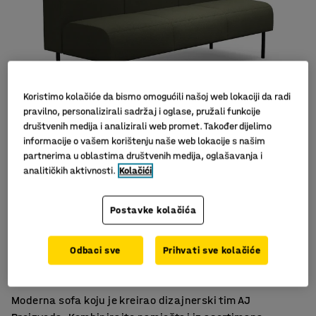
Koristimo kolačiće da bismo omogućili našoj web lokaciji da radi
pravilno, personalizirali sadržaj i oglase, pružali funkcije
društvenih medija i analizirali web promet. Također dijelimo
informacije o vašem korištenju naše web lokacije s našim
Slični proizvodi
partnerima u oblastima društvenih medija, oglašavanja i
analitičkih aktivnosti.
Kolačići
Postavke kolačića
Moderan skandinavski dizajn
Odbaci sve
Prihvati sve kolačiće
Za optimalno korištenje
Noge olakšavaju čišćenje poda
Moderna sofa koju je kreirao dizajnerski tim AJ