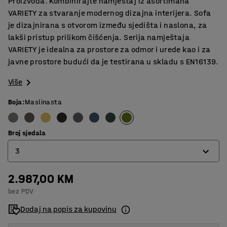
Proizvoda. Kombinirajte namještaj iz asortimana
VARIETY za stvaranje modernog dizajna interijera. Sofa
je dizajnirana s otvorom između sjedišta i naslona, za
lakši pristup prilikom čišćenja. Serija namještaja
VARIETY je idealna za prostore za odmor i urede kao i za
javne prostore budući da je testirana u skladu s EN16139.
Više
Boja
:
Maslinasta
Broj sjedala
3
2.987,00 KM
2
bez PDV
3
Dodaj na popis za kupovinu