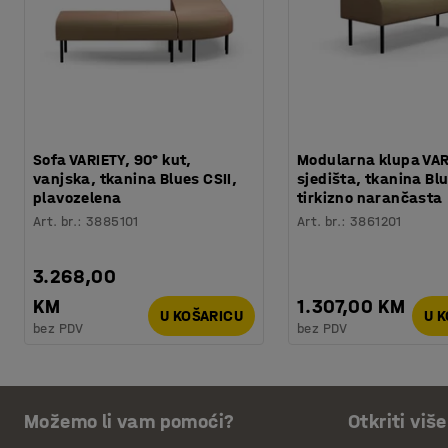
Sofa VARIETY, 90° kut,
Modularna klupa VAR
vanjska, tkanina Blues CSII,
sjedišta, tkanina Blu
plavozelena
tirkizno narančasta
Art. br.
:
3885101
Art. br.
:
3861201
3.268,00
KM
1.307,00 KM
U KOŠARICU
U 
bez PDV
bez PDV
Možemo li vam pomoći?
Otkriti više