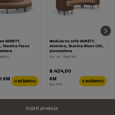
pa VARIETY,
Modularna sofa VARIETY,
, tkanina Focus
otvorena, tkanina Blues CSII,
zelena
plavozelena
88101
Art. br.
:
3887101
8.424,00
0 KM
KM
U KOŠARICU
U KOŠARICU
bez PDV
Uvjeti prodaje