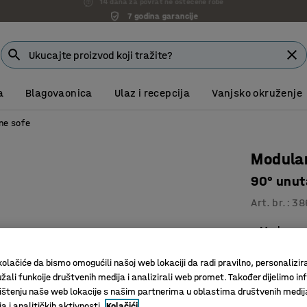
7 godina garancije
a
Blagovaonica
Ulaz i recepcija
Vanjsko okruženje
ne sofe
Modula
90° unuta
Art. br.
:
38
Moderan 
Za optima
Noge ola
olačiće da bismo omogućili našoj web lokaciji da radi pravilno, personalizira
žali funkcije društvenih medija i analizirali web promet. Također dijelimo in
Boja
:
Tamno
štenju naše web lokacije s našim partnerima u oblastima društvenih medij
 i analitičkih aktivnosti.
Kolačići