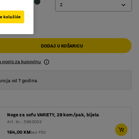
2
ve kolačiće
2
0 KM
3
DODAJ U KOŠARICU
a popis za kupovinu
ncja od 7 godina
Noge za sofu VARIETY, 28 kom/pak, bijela
Art. br.: 3860002
164,00 KM
bez PDV