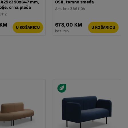
 425x350x647 mm,
CSII, tamno smeđa
olje, crna ploča
Art. br.
:
3861104
8112
 KM
673,00 KM
U KOŠARICU
U KOŠARICU
bez PDV