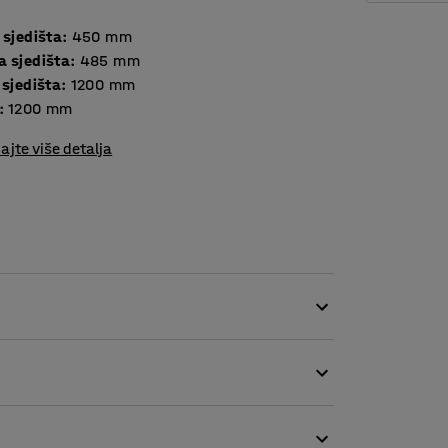
 sjedišta
:
450
mm
a sjedišta
:
485
mm
 sjedišta
:
1200
mm
:
1200
mm
ajte više detalja
jivom tkaninom, što je čini savršenim izborom
la. Otvor između sjedišta i naslona sprečava
ava čišćenje.
sofa. Ima okrugle noge s navojima koji