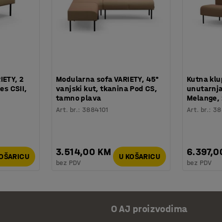
IETY, 2
Modularna sofa VARIETY, 45°
Kutna klu
es CSII,
vanjski kut, tkanina Pod CS,
unutarnja
tamno plava
Melange, 
Art. br.
:
3884101
Art. br.
:
38
3.514,00 KM
6.397,0
KOŠARICU
U KOŠARICU
bez PDV
bez PDV
O AJ proizvodima