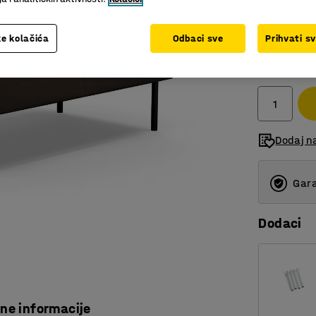
e kolačića
Odbaci sve
Prihvati s
2.133,0
bez PDV
Dodaj n
Gara
Dodaci
čne informacije