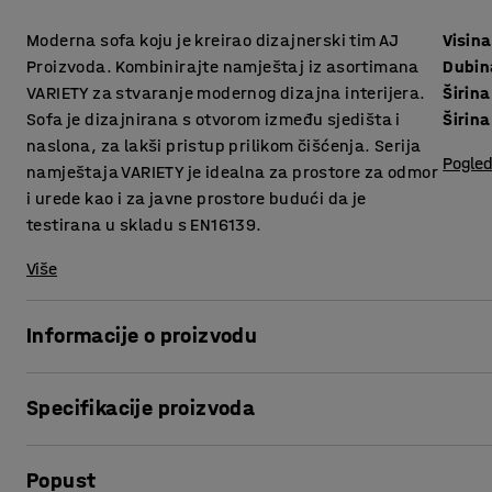
Moderna sofa koju je kreirao dizajnerski tim AJ
Visina
Proizvoda. Kombinirajte namještaj iz asortimana
Dubin
VARIETY za stvaranje modernog dizajna interijera.
Širina
Sofa je dizajnirana s otvorom između sjedišta i
Širina
naslona, za lakši pristup prilikom čišćenja. Serija
Pogled
namještaja VARIETY je idealna za prostore za odmor
i urede kao i za javne prostore budući da je
testirana u skladu s EN16139.
Više
Informacije o proizvodu
Sofa pruža visoku razinu udobnosti i presvučena je izdržl
Specifikacije proizvoda
za javne prostore poput salona i čekaonica, te ureda i ško
sakupljanje prašine i prljavštine između jastuka, te olakš
Visina sjedišta
:
450
mm
Popust
Dubina sjedišta
:
485
mm
VARIETY je vrlo funkcionalna i svestrana modularna serija 