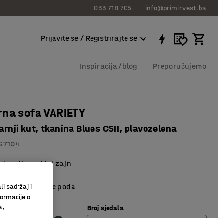
033 718 705
info@priminvest.ba
Prijavite se / Registrirajte se
Inspiracija/blog
Preporučujemo
rna sofa VARIETY
rnji kut, tkanina Blues CSII, plavozelena
67104
skandinavski dizajn
lno korištenje
kšavaju čišćenje poda
li sadržaj i
formacije o
 smeđa
a,
Broj sjedala