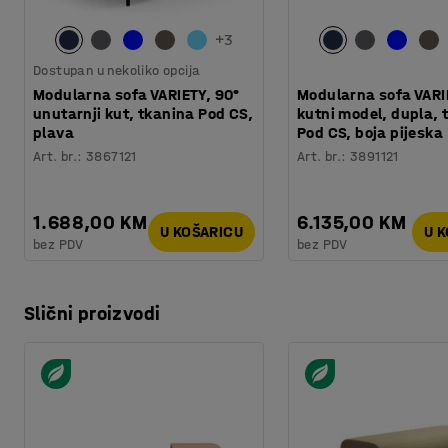
+
3
Dostupan u nekoliko opcija
Modularna sofa VARIETY, 90°
Modularna sofa VARI
unutarnji kut, tkanina Pod CS,
kutni model, dupla, 
plava
Pod CS, boja pijeska
Art. br.
:
3867121
Art. br.
:
3891121
1.688,00 KM
6.135,00 KM
U KOŠARICU
U 
bez PDV
bez PDV
Slični proizvodi