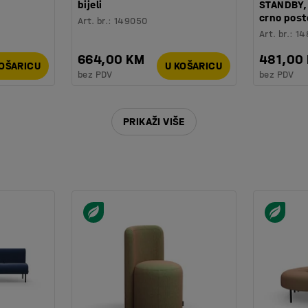
bijeli
STANDBY,
crno post
Art. br.
:
149050
Art. br.
:
14
664,00 KM
481,00
KOŠARICU
U KOŠARICU
bez PDV
bez PDV
PRIKAŽI VIŠE