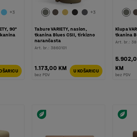
+
3
+
3
ETY, 90°
Tabure VARIETY, naslon,
Klupa VAR
tkanina
tkanina Blues CSII, tirkizno
tkanina B
narančasta
Art. br.
:
38
Art. br.
:
3860101
5.902,
1.173,00 KM
KM
KOŠARICU
U KOŠARICU
bez PDV
bez PDV