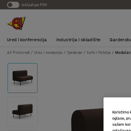
Isključuje PDV
Ured i konferencija
Industrija i skladište
Garderob
AJ Proizvodi
Ulaz i recepcija
Sjedenje
Sofe i fotelje
Modular
Koristimo k
oglase, pru
vašem kori
oglašavanja