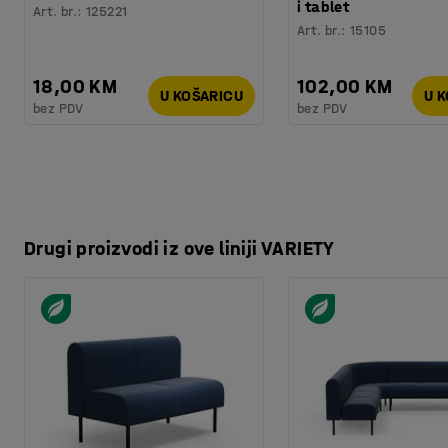
Kvaliteta - Eko oznaka
:
Möbelfakta 120251201
i tablet
Art. br.
:
125221
Art. br.
:
15105
18,00 KM
102,00 KM
U KOŠARICU
U 
bez PDV
bez PDV
Drugi proizvodi iz ove liniji VARIETY