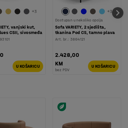
+
3
+
3
Dostupan u nekoliko opcija
IETY, vanjski kut,
Sofa VARIETY, 2 sjedišta,
lues CSII, sivosmeđa
tkanina Pod CS, tamno plava
93101
Art. br.
:
3864121
00
2.428,00
KM
U KOŠARICU
U KOŠARICU
bez PDV