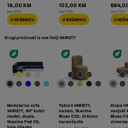
18,00 KM
102,00 KM
664,0
bez PDV
bez PDV
bez PDV
U KOŠARICU
U KOŠARICU
U KOŠ
Drugi proizvodi iz ove liniji VARIETY
Modularna sofa
Tabure VARIETY,
Klupa VA
VARIETY, 90° kutni
naslon, tkanina
vanjski 
model, dupla,
Blues CSII, tirkizno
Blues CS
tkanina Pod CS,
narančasta
sivosme
boja pijeska