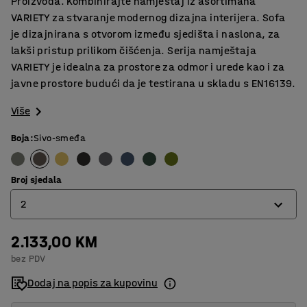
Proizvoda. Kombinirajte namještaj iz asortimana
VARIETY za stvaranje modernog dizajna interijera. Sofa
je dizajnirana s otvorom između sjedišta i naslona, za
lakši pristup prilikom čišćenja. Serija namještaja
VARIETY je idealna za prostore za odmor i urede kao i za
javne prostore budući da je testirana u skladu s EN16139.
Više
Boja
:
Sivo-smeđa
Broj sjedala
2
2.133,00 KM
2
bez PDV
3
Dodaj na popis za kupovinu