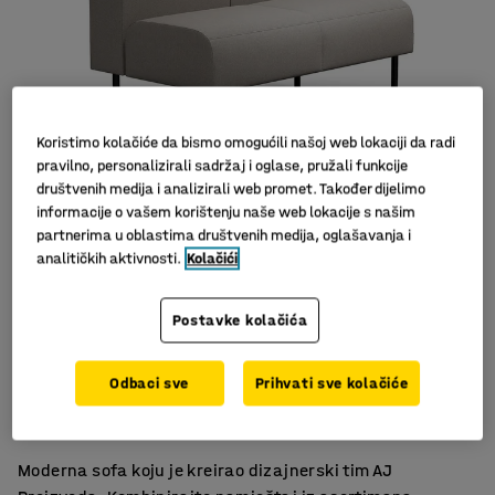
Koristimo kolačiće da bismo omogućili našoj web lokaciji da radi
pravilno, personalizirali sadržaj i oglase, pružali funkcije
društvenih medija i analizirali web promet. Također dijelimo
informacije o vašem korištenju naše web lokacije s našim
Slični proizvodi
partnerima u oblastima društvenih medija, oglašavanja i
analitičkih aktivnosti.
Kolačići
Postavke kolačića
Moderan skandinavski dizajn
Odbaci sve
Prihvati sve kolačiće
Za optimalno korištenje
Noge olakšavaju čišćenje poda
Moderna sofa koju je kreirao dizajnerski tim AJ