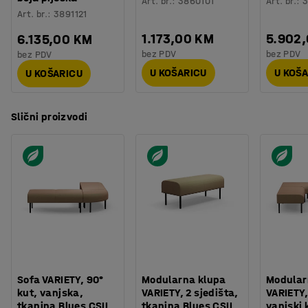
Art. br.
:
3860101
Art. br.
:
3
Art. br.
:
3891121
1.173,00 KM
5.902
6.135,00 KM
bez PDV
bez PDV
bez PDV
U KOŠARICU
U KOŠ
U KOŠARICU
Slični proizvodi
Sofa VARIETY, 90°
Modularna klupa
Modular
kut, vanjska,
VARIETY, 2 sjedišta,
VARIETY,
tkanina Blues CSII,
tkanina Blues CSII,
vanjski 