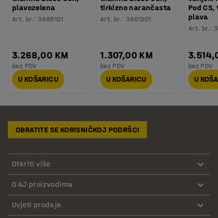
plavozelena
tirkizno narančasta
Pod CS,
plava
Art. br.
:
3885101
Art. br.
:
3861201
Art. br.
:
3
3.268,00 KM
1.307,00 KM
3.514,
bez PDV
bez PDV
bez PDV
U KOŠARICU
U KOŠARICU
U KOŠ
OBRATITE SE KORISNIČKOJ PODRŠCI
Otkriti više
O AJ proizvodima
Uvjeti prodaje