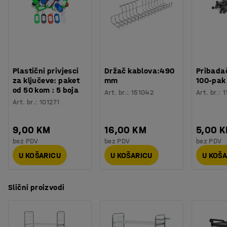
Broj polica
:
2
standardne plastične kutije. Opremljena su sa četiri
Nosivost
:
200
kg
kotača koji se glatko kotrljaju.
Kotač
:
Bez kočnice
Tip kotača
:
4 okretna kotača
Vrsta kotača
:
Puna guma
Kose police
:
Da
Plastični privjesci
Držač kablova:490
Pribadač
Veličina otvora
:
10,2
mm
za ključeve: paket
mm
100-pak
Rub police
:
Da
od 50 kom : 5 boja
Art. br.
:
151042
Art. br.
:
1
Potreban broj osoba
:
1
Art. br.
:
101271
Procjena vremena
:
30
Min
Težina
:
29,01
kg
9,00 KM
16,00 KM
5,00 
Montaža
:
Dolazi nesastavljeno
bez PDV
bez PDV
bez PDV
U KOŠARICU
U KOŠARICU
U KOŠ
Slični proizvodi