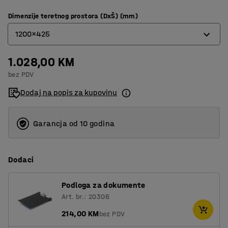
Dimenzije teretnog prostora (DxŠ) (mm)
1200x425
1.028,00 KM
1000x425
bez PDV
1200x425
Dodaj na popis za kupovinu
620x425
750x425
Garancja od 10 godina
Dodaci
Podloga za dokumente
Art. br.: 20306
214,00 KM
bez PDV