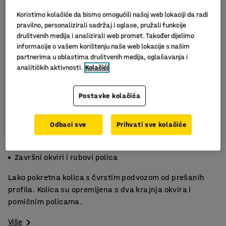
Koristimo kolačiće da bismo omogućili našoj web lokaciji da radi
pravilno, personalizirali sadržaj i oglase, pružali funkcije
društvenih medija i analizirali web promet. Također dijelimo
informacije o vašem korištenju naše web lokacije s našim
partnerima u oblastima društvenih medija, oglašavanja i
analitičkih aktivnosti.
Kolačići
Postavke kolačića
Slični proizvodi
Odbaci sve
Prihvati sve kolačiće
200 kg nosivost
2 podesivih polica
Završni okviri i rubovi polica
Lako pokretna kolica s čvrstim podvozom od prešanih
profila. Kolica su opremljena s dva krajnja okvira i
pomičnim policama.
Više