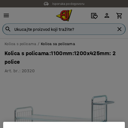
Isporuka po dogovoru
Kolica s policama
Kolica sa policama
Kolica s policama:1100mm:1200x425mm: 2
police
Art. br.
:
20320