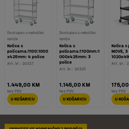
Dostupan u nekoliko
Dostupan u nekoliko
opcija
opcija
Kolica s
Kolica s
Kolica s
policama:1100:1000
policama:1100mm:1
MOVE, 3 
x425mm: 4 police
000x425mm: 3
1020x4
police
Art. br.
:
20327
Art. br.
:
2
Art. br.
:
20323
1.449,00 KM
1.145,00 KM
175,0
bez PDV
bez PDV
bez PDV
U KOŠARICU
U KOŠARICU
U KOŠ
OBRATITE SE KORISNIČKOJ PODRŠCI