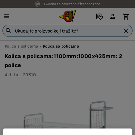
14 dana za povrat ne oštećene robe
Kolica s policama
Kolica sa policama
Kolica s policama:1100mm:1000x425mm: 2
police
Art. br.
:
20319