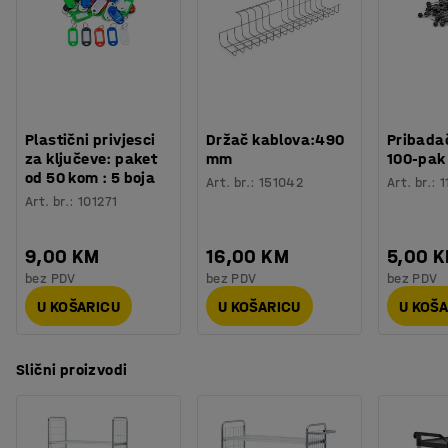
Broj polica
:
2
standardne plastične kutije. Opremljena su sa četiri
Nosivost
:
200
kg
kotača koji se glatko kotrljaju.
Kotač
:
Bez kočnice
Tip kotača
:
4 okretna kotača
Vrsta kotača
:
Puna guma
Kose police
:
Da
Plastični privjesci
Držač kablova:490
Pribadač
Veličina otvora
:
10,2
mm
za ključeve: paket
mm
100-pak
Rub police
:
Da
od 50 kom : 5 boja
Art. br.
:
151042
Art. br.
:
1
Potreban broj osoba
:
1
Art. br.
:
101271
Procjena vremena
:
30
Min
Težina
:
26,01
kg
9,00 KM
16,00 KM
5,00 
Montaža
:
Dolazi nesastavljeno
bez PDV
bez PDV
bez PDV
U KOŠARICU
U KOŠARICU
U KOŠ
Slični proizvodi