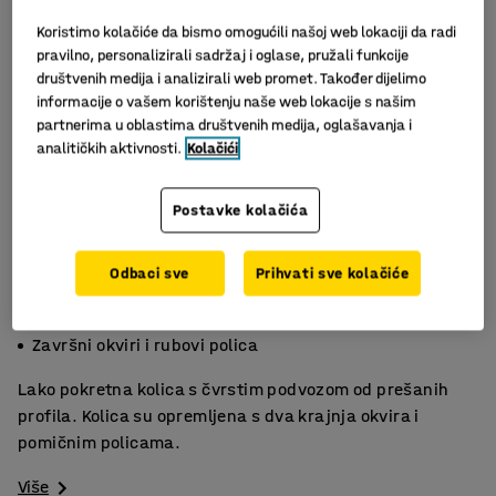
Koristimo kolačiće da bismo omogućili našoj web lokaciji da radi
pravilno, personalizirali sadržaj i oglase, pružali funkcije
društvenih medija i analizirali web promet. Također dijelimo
informacije o vašem korištenju naše web lokacije s našim
partnerima u oblastima društvenih medija, oglašavanja i
analitičkih aktivnosti.
Kolačići
Postavke kolačića
Odbaci sve
Prihvati sve kolačiće
200 kg nosivost
2 podesivih polica
Završni okviri i rubovi polica
Lako pokretna kolica s čvrstim podvozom od prešanih
profila. Kolica su opremljena s dva krajnja okvira i
pomičnim policama.
Više