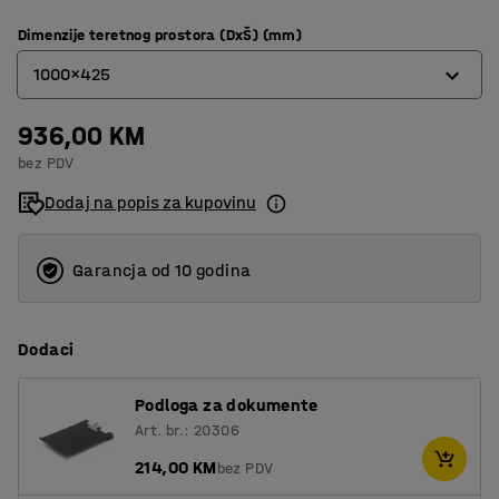
Dimenzije teretnog prostora (DxŠ) (mm)
1000x425
936,00 KM
1000x425
bez PDV
1200x425
Dodaj na popis za kupovinu
620x425
750x425
Garancja od 10 godina
Dodaci
Podloga za dokumente
Art. br.: 20306
214,00 KM
bez PDV