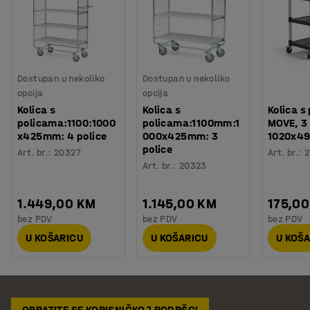
Dostupan u nekoliko
Dostupan u nekoliko
opcija
opcija
Kolica s
Kolica s
Kolica s
policama:1100:1000
policama:1100mm:1
MOVE, 3 
x425mm: 4 police
000x425mm: 3
1020x4
police
Art. br.
:
20327
Art. br.
:
2
Art. br.
:
20323
1.449,00 KM
1.145,00 KM
175,0
bez PDV
bez PDV
bez PDV
U KOŠARICU
U KOŠARICU
U KOŠ
OBRATITE SE KORISNIČKOJ PODRŠCI