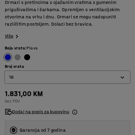
Ormari s pretincima s ojačanim vratima s gumenim
prigušivačima i šarkama. Opremljen s ventilacijskim
otvorima na vrhu i dnu. Ormari se mogu nadopuniti
različitim postoljem. Dolazi bez bravica.
Više
Boja vrata
:
Plava
Broj vrata
18
1.831,00 KM
6
bez PDV
12
Dodaj na popis za kupovinu
18
24
Garancja od 7 godina