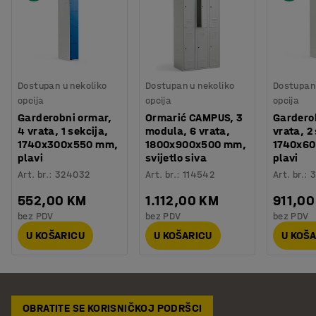
Dostupan u nekoliko
Dostupan u nekoliko
Dostupan 
opcija
opcija
opcija
Garderobni ormar,
Ormarić CAMPUS, 3
Gardero
4 vrata, 1 sekcija,
modula, 6 vrata,
vrata, 2
1740x300x550 mm,
1800x900x500 mm,
1740x6
plavi
svijetlo siva
plavi
Art. br.
:
324032
Art. br.
:
114542
Art. br.
:
3
552,00 KM
1.112,00 KM
911,00
bez PDV
bez PDV
bez PDV
U KOŠARICU
U KOŠARICU
U KOŠ
OBRATITE SE KORISNIČKOJ PODRŠCI