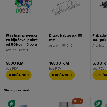
Plastični privjesci
Držač kablova:490
Pribadač
za ključeve: paket
mm
100-pak
od 50 kom : 5 boja
Art. br.
:
151042
Art. br.
:
1
Art. br.
:
101271
9,00 KM
16,00 KM
5,00 
bez PDV
bez PDV
bez PDV
U KOŠARICU
U KOŠARICU
U KOŠ
Slični proizvodi
Novi