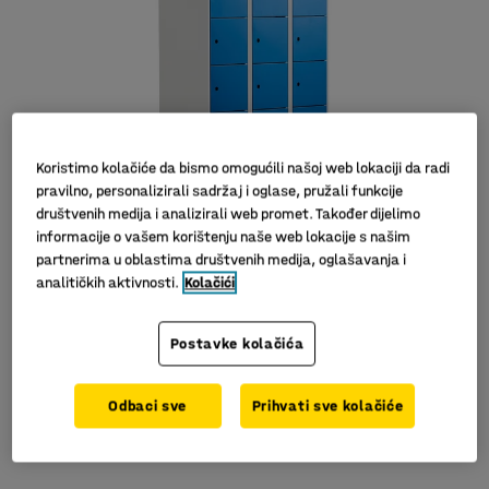
Koristimo kolačiće da bismo omogućili našoj web lokaciji da radi
pravilno, personalizirali sadržaj i oglase, pružali funkcije
društvenih medija i analizirali web promet. Također dijelimo
informacije o vašem korištenju naše web lokacije s našim
Slični proizvodi
partnerima u oblastima društvenih medija, oglašavanja i
analitičkih aktivnosti.
Kolačići
Postavke kolačića
12, 18 ili 24 manjih pretinaca
Odbaci sve
Prihvati sve kolačiće
Otvori za ventilaciju
Kvalitetna izrada