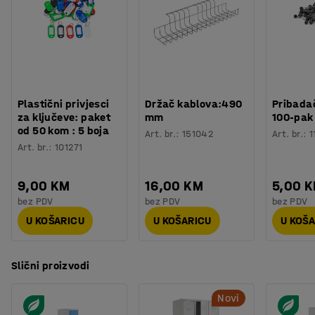
Plastični privjesci
Držač kablova:490
Pribadač
za ključeve: paket
mm
100-pak
od 50 kom : 5 boja
Art. br.
:
151042
Art. br.
:
1
Art. br.
:
101271
9,00 KM
16,00 KM
5,00 
bez PDV
bez PDV
bez PDV
U KOŠARICU
U KOŠARICU
U KOŠ
Slični proizvodi
Novi