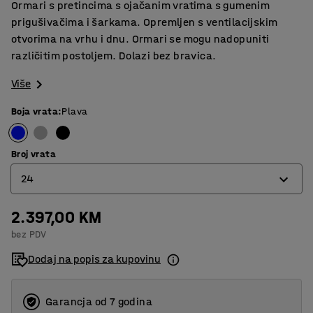
Ormari s pretincima s ojačanim vratima s gumenim
prigušivačima i šarkama. Opremljen s ventilacijskim
otvorima na vrhu i dnu. Ormari se mogu nadopuniti
različitim postoljem. Dolazi bez bravica.
Više
Boja vrata
:
Plava
Broj vrata
24
2.397,00 KM
6
bez PDV
12
Dodaj na popis za kupovinu
18
24
Garancja od 7 godina