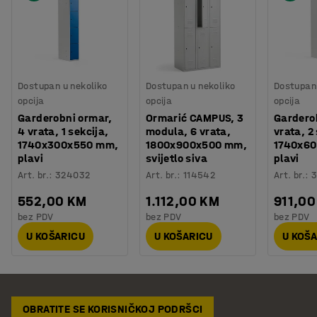
Dostupan u nekoliko
Dostupan u nekoliko
Dostupan 
opcija
opcija
opcija
Garderobni ormar,
Ormarić CAMPUS, 3
Gardero
4 vrata, 1 sekcija,
modula, 6 vrata,
vrata, 2
1740x300x550 mm,
1800x900x500 mm,
1740x6
plavi
svijetlo siva
plavi
Art. br.
:
324032
Art. br.
:
114542
Art. br.
:
3
552,00 KM
1.112,00 KM
911,00
bez PDV
bez PDV
bez PDV
U KOŠARICU
U KOŠARICU
U KOŠ
OBRATITE SE KORISNIČKOJ PODRŠCI