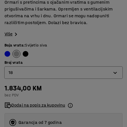
Ormari s pretincima s ojačanim vratima s gumenim
prigušivačima i šarkama. Opremljen s ventilacijskim
otvorima na vrhu i dnu. Ormari se mogu nadopuniti
različitim postoljem. Dolazi bez bravica.
Više
Boja vrata
:
Svijetlo siva
Broj vrata
18
1.834,00 KM
6
bez PDV
12
Dodaj na popis za kupovinu
18
24
Garancja od 7 godina