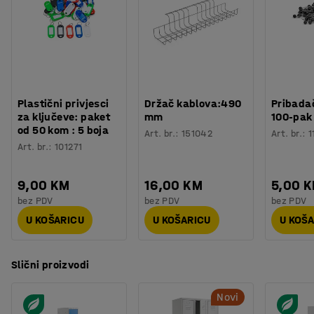
Plastični privjesci
Držač kablova:490
Pribadač
za ključeve: paket
mm
100-pak
od 50 kom : 5 boja
Art. br.
:
151042
Art. br.
:
1
Art. br.
:
101271
9,00 KM
16,00 KM
5,00 
bez PDV
bez PDV
bez PDV
U KOŠARICU
U KOŠARICU
U KOŠ
Slični proizvodi
Novi