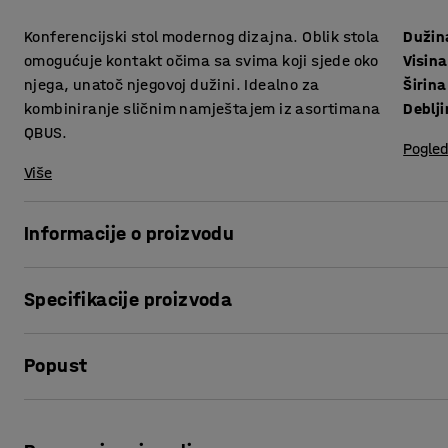
Konferencijski stol modernog dizajna. Oblik stola
Dužin
omogućuje kontakt očima sa svima koji sjede oko
Visina
njega, unatoč njegovoj dužini. Idealno za
Širina
kombiniranje sličnim namještajem iz asortimana
QBUS.
Pogled
Više
Informacije o proizvodu
Ovaj konferencijski stol ima bezvremenski dizajn idealan
Specifikacije proizvoda
ga savršenom polaznom točkom za opremanje sobe budući 
stolica.
Dužina
:
4800
mm
Popust
Visina
:
730
mm
Ploča stola ima površinu od laminata koja se lako čisti i otp
Širina
:
1200
mm
sredini širok, a na krajevima uzak, što ga čini idealnim z
Debljina površine ploče
:
25
mm
Ispis stranice
jasno vidjeti. Crno-bijela ploča stola od laminata ima povr
Površina ploče
:
Oblik čamca
mrlja na stolu.