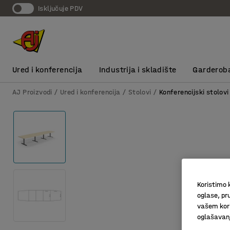
Isključuje PDV
Ured i konferencija
Industrija i skladište
Garderob
AJ Proizvodi
Ured i konferencija
Stolovi
Konferencijski stolovi
Koristimo k
oglase, pru
vašem kori
oglašavanja