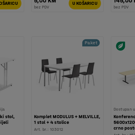
5,00 KM
145,00
KOŠARICU
U KOŠARICU
bez PDV
bez PDV
Paket
ija
Dostupan u 
ki stol,
Komplet MODULUS + MELVILLE,
Konferenc
jeli
1 stol + 4 stolice
5600x1200
crno post
Art. br.
:
103012