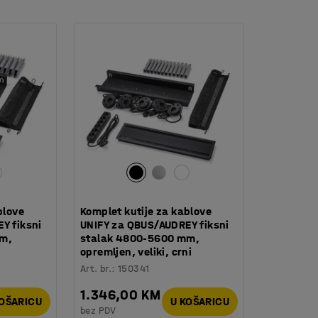
imana QBUS je dizajniran tako da se
avanje više prostora za spremanje. Sve za
blove
Komplet kutije za kablove
Y fiksni
UNIFY za QBUS/AUDREY fiksni
mm,
stalak 4800-5600 mm,
opremljen, veliki, crni
Art. br.
:
150341
1.346,00 KM
KOŠARICU
U KOŠARICU
bez PDV