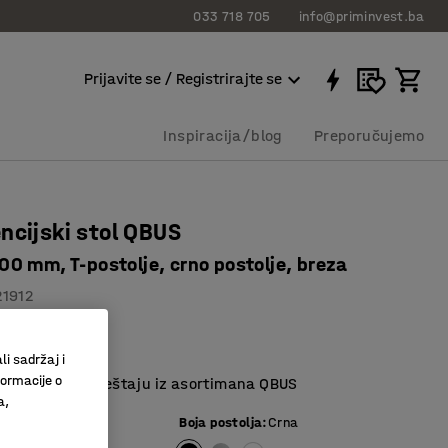
033 718 705
info@priminvest.ba
Prijavite se / Registrirajte se
Inspiracija/blog
Preporučujemo
ncijski stol QBUS
0 mm, T-postolje, crno postolje, breza
21912
 laminat
o dužina
li sadržaj i
formacije o
 ostalom namještaju iz asortimana QBUS
a,
e ploče
:
Breza
Boja postolja
:
Crna