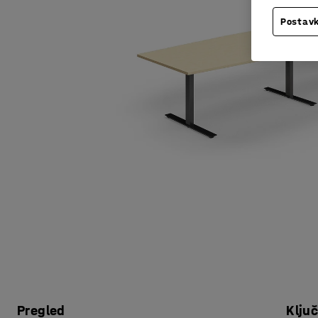
Postavk
Pregled
Klju