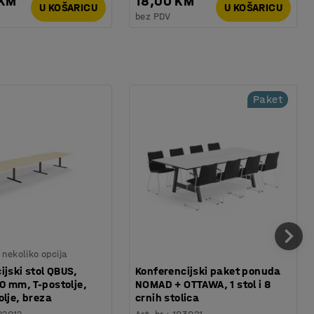
 KM
18,00 KM
U KOŠARICU
U KOŠARICU
bez PDV
Paket
nekoliko opcija
ijski stol QBUS,
Konferencijski paket ponuda
 mm, T-postolje,
NOMAD + OTTAWA, 1 stol i 8
olje, breza
crnih stolica