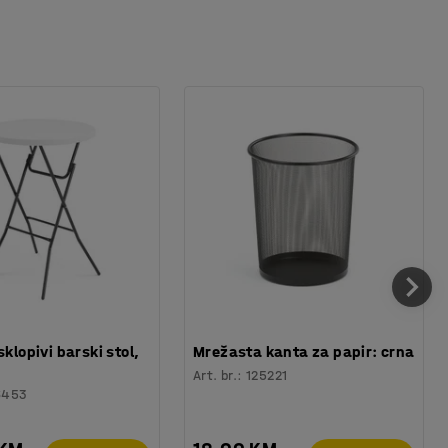
sklopivi barski stol,
Mrežasta kanta za papir: crna
Art. br.
:
125221
6453