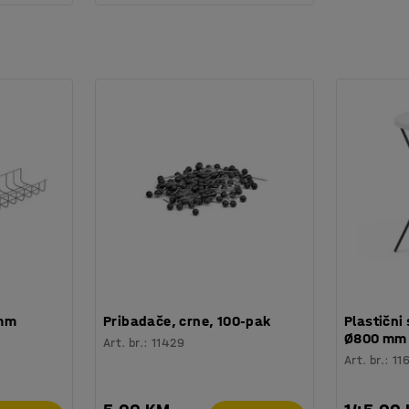
 mm
Pribadače, crne, 100-pak
Plastični 
Ø800 mm
Art. br.
:
11429
Art. br.
:
11