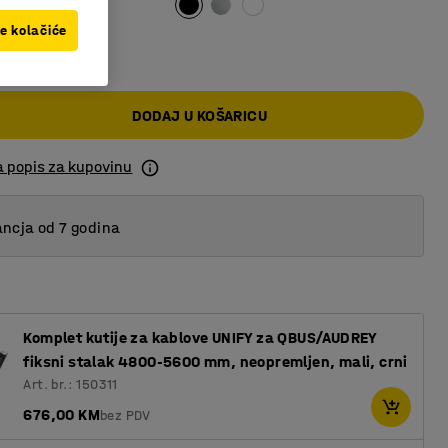
ve kolačiće
0 KM
DODAJ U KOŠARICU
a popis za kupovinu
ncja od 7 godina
Komplet kutije za kablove UNIFY za QBUS/AUDREY
fiksni stalak 4800-5600 mm, neopremljen, mali, crni
Art. br.: 150311
676,00 KM
bez PDV