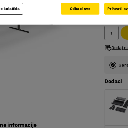
e kolačića
Odbaci sve
Prihvati s
2.125,0
bez PDV
Dodaj n
Gara
Dodaci
čne informacije