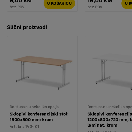
9,00 KM
16,00 KM
U KOŠARICU
U 
bez PDV
bez PDV
Slični proizvodi
Dostupan u nekoliko opcija
Dostupan u nekoliko opc
Sklopivi konferencijski stol:
Sklopivi konferencijs
1800x800 mm: krom
1200x800x720 mm, bi
laminat, krom
Art. br.
:
143401