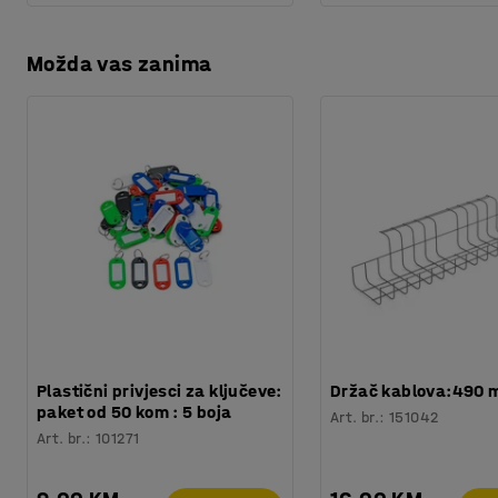
Možda vas zanima
Plastični privjesci za ključeve:
Držač kablova:490
paket od 50 kom : 5 boja
Art. br.
:
151042
Art. br.
:
101271