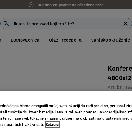
14 dana za povrat ne oštećene robe
a
Blagovaonica
Ulaz i recepcija
Vanjsko okruženje
Konfere
4800x120
Art. br.
:
16
Izdržljiv
U nekolik
olačiće da bismo omogućili našoj web lokaciji da radi pravilno, personalizira
žali funkcije društvenih medija i analizirali web promet. Također dijelimo in
Odgovara
štenju naše web lokacije s našim partnerima u oblastima društvenih medij
 i analitičkih aktivnosti.
Kolačići
Boja površin