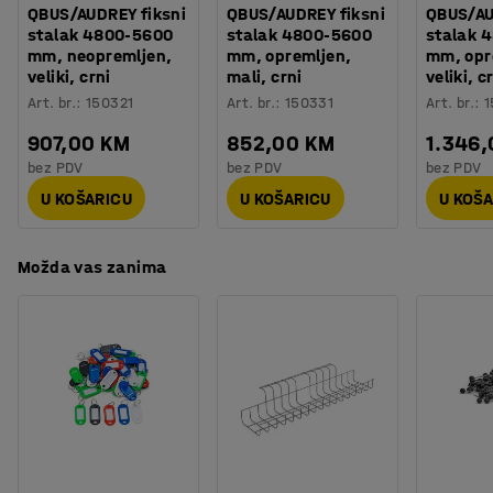
Montaža
:
Dolazi nesastavljeno
QBUS/AUDREY fiksni
QBUS/AUDREY fiksni
QBUS/AU
stalak 4800-5600
stalak 4800-5600
stalak 
Testirano
:
EN 15372:2023
mm, neopremljen,
mm, opremljen,
mm, opr
Kvaliteta - Eko oznaka
:
Möbelfakta 420250512
veliki, crni
mali, crni
veliki, c
Art. br.
:
150321
Art. br.
:
150331
Art. br.
:
1
907,00 KM
852,00 KM
1.346
bez PDV
bez PDV
bez PDV
U KOŠARICU
U KOŠARICU
U KOŠ
Možda vas zanima