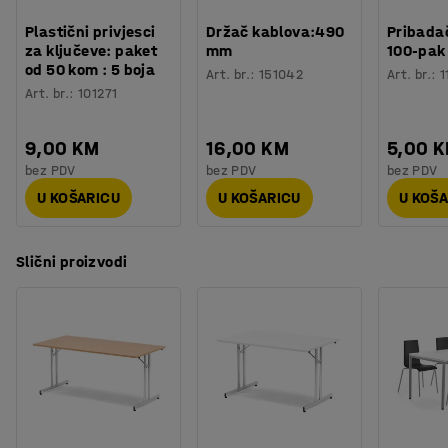
Plastični privjesci
Držač kablova:490
Pribadač
za ključeve: paket
mm
100-pak
od 50 kom : 5 boja
Art. br.
:
151042
Art. br.
:
1
Art. br.
:
101271
9,00 KM
16,00 KM
5,00 
bez PDV
bez PDV
bez PDV
U KOŠARICU
U KOŠARICU
U KOŠ
Slični proizvodi