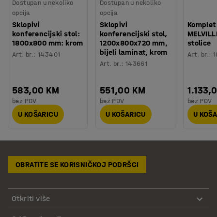
Dostupan u nekoliko
Dostupan u nekoliko
opcija
opcija
Sklopivi
Sklopivi
Komplet
konferencijski stol:
konferencijski stol,
MELVILLE
1800x800 mm: krom
1200x800x720 mm,
stolice
bijeli laminat, krom
Art. br.
:
143401
Art. br.
:
1
Art. br.
:
143661
583,00 KM
551,00 KM
1.133,
bez PDV
bez PDV
bez PDV
U KOŠARICU
U KOŠARICU
U KOŠ
OBRATITE SE KORISNIČKOJ PODRŠCI
Otkriti više