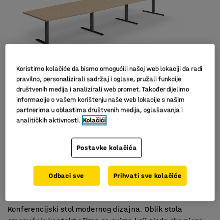
Koristimo kolačiće da bismo omogućili našoj web lokaciji da radi
pravilno, personalizirali sadržaj i oglase, pružali funkcije
društvenih medija i analizirali web promet. Također dijelimo
informacije o vašem korištenju naše web lokacije s našim
Slični proizvodi
partnerima u oblastima društvenih medija, oglašavanja i
analitičkih aktivnosti.
Kolačići
Postavke kolačića
Izdržljiv laminat
Odbaci sve
Prihvati sve kolačiće
U nekoliko dužina
Odgovara ostalom namještaju iz asortimana QBUS
Konferencijski stol modernog dizajna. Oblik stola