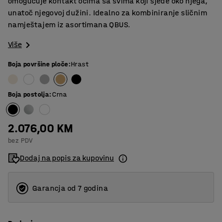
omogućuje kontakt očima sa svima koji sjede oko njega,
unatoč njegovoj dužini. Idealno za kombiniranje sličnim
namještajem iz asortimana QBUS.
Više
Boja površine ploče
:
Hrast
Boja postolja
:
Crna
2.076,00 KM
bez PDV
Dodaj na popis za kupovinu
Garancja od 7 godina