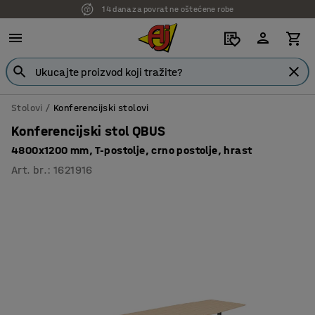
14 dana za povrat ne oštećene robe
7 godina garancije
Stolovi
Konferencijski stolovi
Konferencijski stol QBUS
4800x1200 mm, T-postolje, crno postolje, hrast
Art. br.
:
1621916