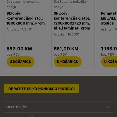
Dostupan u nekoliko
Dostupan u nekoliko
opcija
opcija
Sklopivi
Sklopivi
Komplet
konferencijski stol:
konferencijski stol,
MELVILLE
1800x800 mm: krom
1200x800x720 mm,
stolice
bijeli laminat, krom
Art. br.
:
143401
Art. br.
:
1
Art. br.
:
143661
583,00 KM
551,00 KM
1.133,
bez PDV
bez PDV
bez PDV
U KOŠARICU
U KOŠARICU
U KOŠ
OBRATITE SE KORISNIČKOJ PODRŠCI
Otkriti više