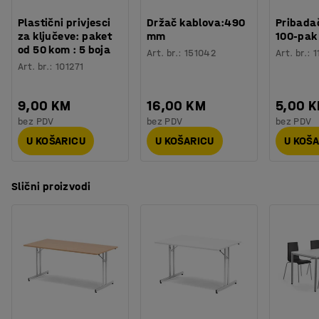
Plastični privjesci
Držač kablova:490
Pribadač
za ključeve: paket
mm
100-pak
od 50 kom : 5 boja
Art. br.
:
151042
Art. br.
:
1
Art. br.
:
101271
9,00 KM
16,00 KM
5,00 
bez PDV
bez PDV
bez PDV
U KOŠARICU
U KOŠARICU
U KOŠ
Slični proizvodi