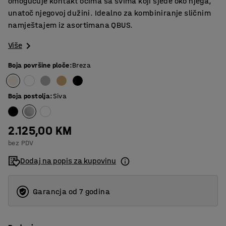
omogućuje kontakt očima sa svima koji sjede oko njega,
unatoč njegovoj dužini. Idealno za kombiniranje sličnim
namještajem iz asortimana QBUS.
Više
Boja površine ploče
:
Breza
Boja postolja
:
Siva
2.125,00 KM
bez PDV
Dodaj na popis za kupovinu
Garancja od 7 godina