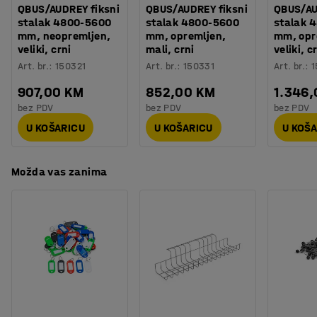
Težina
:
150
kg
QBUS/AUDREY fiksni
QBUS/AUDREY fiksni
QBUS/AU
stalak 4800-5600
stalak 4800-5600
stalak 
Montaža
:
Dolazi nesastavljeno
mm, neopremljen,
mm, opremljen,
mm, opr
Testirano
:
EN 15372:2023
veliki, crni
mali, crni
veliki, c
Kvaliteta - Eko oznaka
:
Möbelfakta 420250512
Art. br.
:
150321
Art. br.
:
150331
Art. br.
:
1
907,00 KM
852,00 KM
1.346
bez PDV
bez PDV
bez PDV
U KOŠARICU
U KOŠARICU
U KOŠ
Možda vas zanima