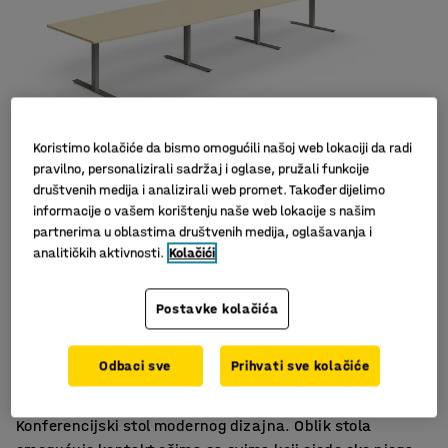
Koristimo kolačiće da bismo omogućili našoj web lokaciji da radi
pravilno, personalizirali sadržaj i oglase, pružali funkcije
društvenih medija i analizirali web promet. Također dijelimo
Slični proizvodi
informacije o vašem korištenju naše web lokacije s našim
partnerima u oblastima društvenih medija, oglašavanja i
analitičkih aktivnosti.
Kolačići
Postavke kolačića
Izdržljiv laminat
U nekoliko dužina
Odbaci sve
Prihvati sve kolačiće
Odgovara ostalom namještaju iz asortimana QBUS
Konferencijski stol modernog dizajna. Oblik stola