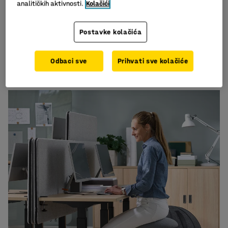
analitičkih aktivnosti.
Kolačići
Postavke kolačića
Odbaci sve
Prihvati sve kolačiće
Skrivbord QBUS
933,00 KM