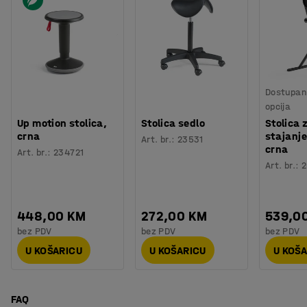
Dostupan 
opcija
Up motion stolica,
Stolica sedlo
Stolica 
crna
stajanje
Art. br.
:
23531
crna
Art. br.
:
234721
Art. br.
:
2
448,00 KM
272,00 KM
539,0
bez PDV
bez PDV
bez PDV
U KOŠARICU
U KOŠARICU
U KOŠ
FAQ