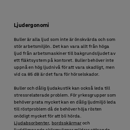
Ljudergonomi
Buller är alla ljud som inte är önskvärda och som
stör arbetsmiljön. Det kan vara allt från höga
ljud från arbetsmaskiner till bakgrundsljudet av
ett fläktsystem på kontoret. Buller behöver inte
uppnå en hög ljudnivå för att vara skadligt, men
vid ca 85 dB är det fara för hörselskador.
Buller och dålig ljudakustik kan också leda till
stressrelaterade problem. För yrkesgrupper som
behöver prata mycket kan en dålig ljudmiljö leda
till röstproblem då de behöver höja rösten
onödigt mycket för att bli hörda.
Ljudabsorbenter
,
bordsskärmar
och
ljuddämpande
skärmväggar
mildrar störande