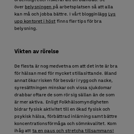
över
belysningen
på arbetsplatsen så att alla
kan må och jobba bättre. I vårt blogginlägg
Lys
upp kontoret i höst
finns fler tips för bra
belysning.
Vikten av rörelse
De flesta är nog medvetna om att det inte är bra
för hälsan med för mycket stillasittande. Bland
annat ökar risken för besvär i rygg och nacke,
syresättningen minskar och vissa sjukdomar
drabbar oftare de som rör sig sällan än de som
är mer aktiva. Enligt Folkhälsomyndigheten
bidrar fysisk aktivitet till en ökad fysisk och
psykisk hälsa, förbättrad inlärning samt bättre
koncentrationsförmåga och sömnkvalitet. Kom
ihåg att
ta en paus och stretcha tillsammans!