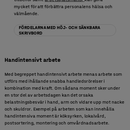
mycket för att förbättra personalens hälsa och
välmående.
FÖRDELARNA MED HÖJ- OCH SÄNKBARA
SKRIVBORD
Handintensivt arbete
Med begreppet handintensivt arbete menas arbete som
utförs med ihållande snabba handledsrörelser i
kombination med kraft. Om sådana moment sker under
en stor del av arbetsdagen kan det orsaka
belastningsbesvär i hand, arm och vidare upp mot nacke
och skuldror. Exempel på arbeten som kan innehålla
handintensiva moment är köksyrken, lokalvård,
postsortering, montering och omvårdnadsarbete.