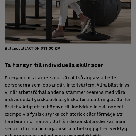
Balanspall ACTON
371,00 KM
Ta hänsyn till individuella skillnader
En ergonomisk arbetsplats är alltså anpassad efter
personerna som jobbar där, inte tvärtom. Allra bäst trivs
vi när arbetsförhållandena stämmer överens med våra
individuella fysiska och psykiska förutsättningar. Därför
är det viktigt att ta hänsyn till individuella skillnader i
exempelvis fysisk styrka och storlek eller förmåga att
hantera information. Utifrån dessa skillnader kan man
sedan utforma och organisera arbetsuppgifter, verktyg
och arbetsplats på ett mer ergonomiskt sätt.