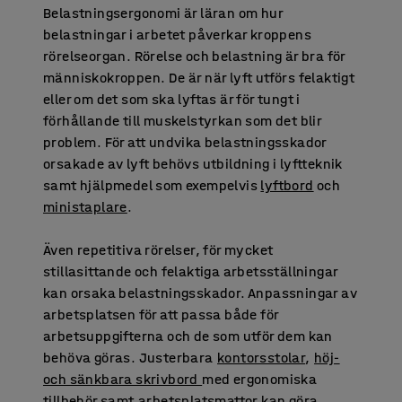
Belastningsergonomi är läran om hur
belastningar i arbetet påverkar kroppens
rörelseorgan. Rörelse och belastning är bra för
människokroppen. De är när lyft utförs felaktigt
eller om det som ska lyftas är för tungt i
förhållande till muskelstyrkan som det blir
problem. För att undvika belastningsskador
orsakade av lyft behövs utbildning i lyftteknik
samt hjälpmedel som exempelvis
lyftbord
och
ministaplare
.
Även repetitiva rörelser, för mycket
stillasittande och felaktiga arbetsställningar
kan orsaka belastningsskador. Anpassningar av
arbetsplatsen för att passa både för
arbetsuppgifterna och de som utför dem kan
behöva göras. Justerbara
kontorsstolar
,
höj-
och sänkbara skrivbord
med ergonomiska
tillbehör samt
arbetsplatsmattor
kan göra