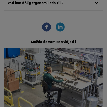
Vad kan dålig ergonomi leda till?
betyder arbete och nomos som betyder lag, regel.
Onaturliga arbetsställningar kan i värsta fall leda
till exempelvis belastningsskador och kroniska
besvär.
Možda će vam se svidjeti i