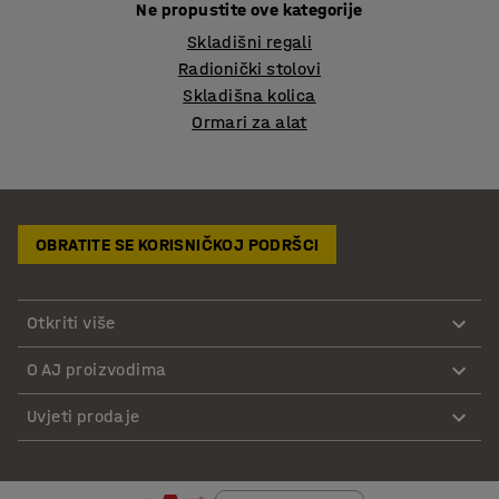
Ne propustite ove kategorije
Skladišni regali
Radionički stolovi
Skladišna kolica
Ormari za alat
OBRATITE SE KORISNIČKOJ PODRŠCI
Otkriti više
O AJ proizvodima
Uvjeti prodaje