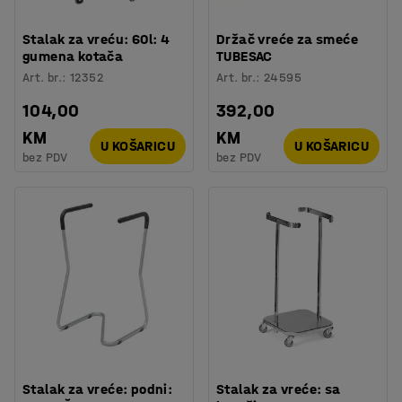
Stalak za vreću: 60l: 4
Držač vreće za smeće
gumena kotača
TUBESAC
Art. br.
:
12352
Art. br.
:
24595
104,00
392,00
KM
KM
U KOŠARICU
U KOŠARICU
bez PDV
bez PDV
Stalak za vreće: podni:
Stalak za vreće: sa