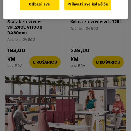
Odbaci sve
Prihvati sve kolačiće
Stalak za vreće:
Kolica za vreće:vol. 125L
vol.240l: V1100 x
Art. br.
:
24502
D480mm
Art. br.
:
24602
193,00
239,00
KM
KM
U KOŠARICU
U KOŠARICU
bez PDV
bez PDV