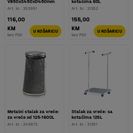
V850xŠ450xD450mm
kotačima 60L
Art. br.
:
253951
Art. br.
:
21252
116,00
155,00
KM
KM
U KOŠARICU
U KOŠARICU
bez PDV
bez PDV
Metalni stalak za vreće:
Stalak za vreće: sa
za vreće od 125-1600L
kotačima 125L
Art. br.
:
246672
Art. br.
:
21251