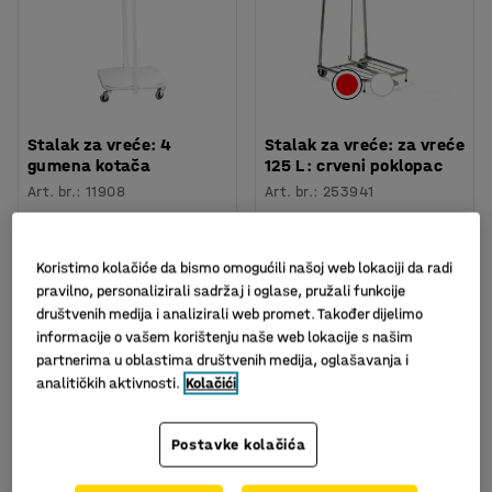
Stalak za vreće: 4
Stalak za vreće: za vreće
gumena kotača
125 L : crveni poklopac
Art. br.
:
11908
Art. br.
:
253941
118,00
404,00
KM
KM
Koristimo kolačiće da bismo omogućili našoj web lokaciji da radi
U KOŠARICU
U KOŠARICU
bez PDV
bez PDV
pravilno, personalizirali sadržaj i oglase, pružali funkcije
društvenih medija i analizirali web promet. Također dijelimo
informacije o vašem korištenju naše web lokacije s našim
partnerima u oblastima društvenih medija, oglašavanja i
analitičkih aktivnosti.
Kolačići
Postavke kolačića