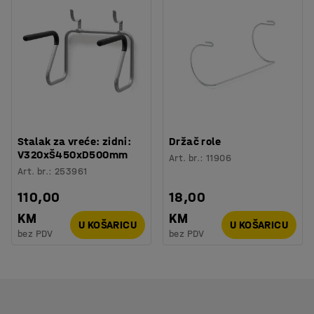
Stalak za vreće: zidni:
Držač role
V320xŠ450xD500mm
Art. br.
:
11906
Art. br.
:
253961
110,00
18,00
KM
KM
U KOŠARICU
U KOŠARICU
bez PDV
bez PDV