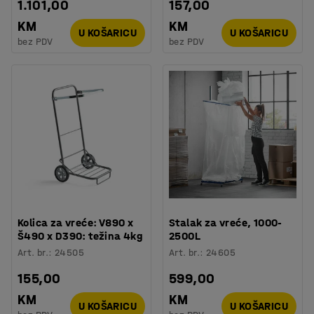
1.101,00
157,00
KM
KM
U KOŠARICU
U KOŠARICU
bez PDV
bez PDV
Kolica za vreće: V890 x
Stalak za vreće, 1000-
Š490 x D390: težina 4kg
2500L
Art. br.
:
24505
Art. br.
:
24605
155,00
599,00
KM
KM
U KOŠARICU
U KOŠARICU