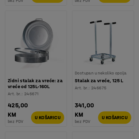
bez PDV
bez PDV
Dostupan u nekoliko opcija
Zidni stalak za vreće: za
Stalak za vreće, 125 L
vreće od 125L-160L
Art. br.
:
246675
Art. br.
:
246671
425,00
341,00
KM
KM
U KOŠARICU
U KOŠARICU
bez PDV
bez PDV