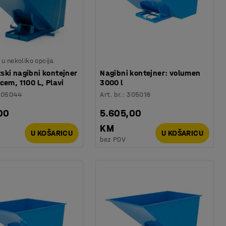
u nekoliko opcija
ski nagibni kontejner
Nagibni kontejner: volumen
cem, 1100 L, Plavi
3000 l
305044
Art. br.
:
305018
00
5.605,00
KM
U KOŠARICU
U KOŠARICU
bez PDV