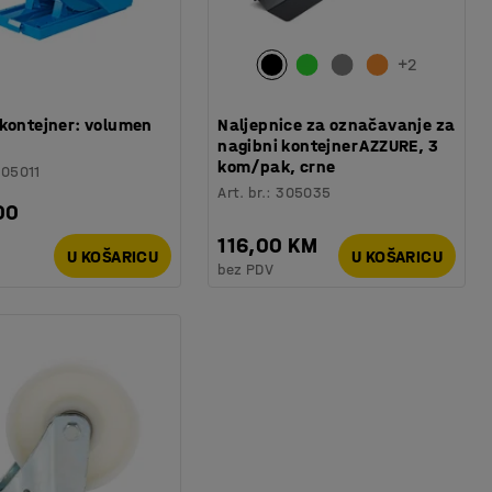
+
2
 kontejner: volumen
Naljepnice za označavanje za
nagibni kontejner AZZURE, 3
kom/pak, crne
05011
Art. br.
:
305035
00
116,00 KM
U KOŠARICU
U KOŠARICU
bez PDV