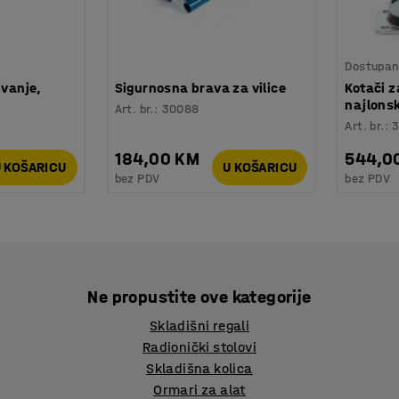
Dostupan 
ivanje,
Sigurnosna brava za vilice
Kotači z
najlons
Art. br.
:
30088
Art. br.
:
184,00 KM
544,0
 KOŠARICU
U KOŠARICU
bez PDV
bez PDV
Ne propustite ove kategorije
Skladišni regali
Radionički stolovi
Skladišna kolica
Ormari za alat