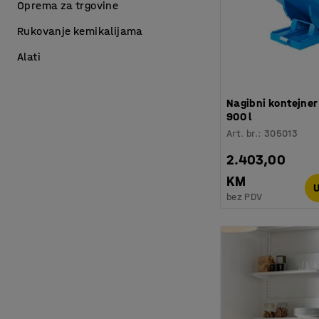
Oprema za trgovine
Rukovanje kemikalijama
Alati
Nagibni kontejne
900 l
Art. br.
:
305013
2.403,00
KM
U
bez PDV