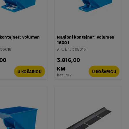
 kontejner: volumen
Nagibni kontejner: volumen
1600 l
305016
Art. br.
:
305015
,00
3.816,00
KM
U KOŠARICU
U KOŠARICU
bez PDV