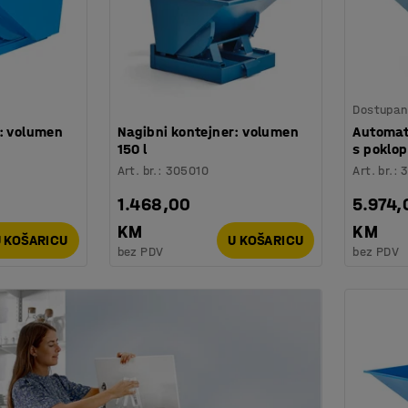
Dostupan 
r: volumen
Nagibni kontejner: volumen
Automat
150 l
s poklop
Art. br.
:
305010
Art. br.
:
1.468,00
5.974,
KM
KM
 KOŠARICU
U KOŠARICU
bez PDV
bez PDV