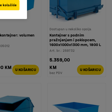
ve kolačiće
Dostupan u nekoliko opcija
 kontejner: volumen
Kontejner s podnim
pražnjenjem i poklopcem,
1600x1000x1300 mm, 1800 L
305012
Art. br.
:
259732
5.359,00
00 KM
KM
U KOŠARICU
U KOŠARICU
bez PDV