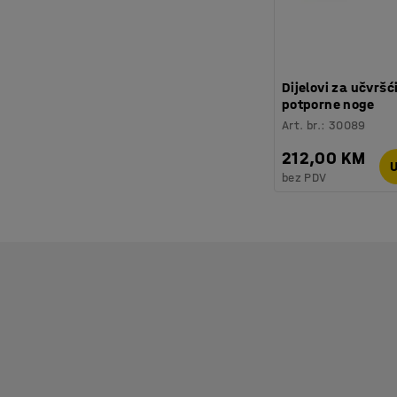
Dijelovi za učvršć
potporne noge
Art. br.
:
30089
212,00 KM
U
bez PDV