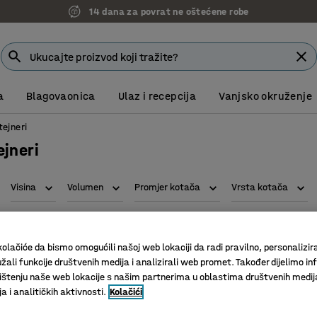
14 dana za povrat ne oštećene robe
a
Blagovaonica
Ulaz i recepcija
Vanjsko okruženje
tejneri
ejneri
Visina
Volumen
Promjer kotača
Vrsta kotača
olačiće da bismo omogućili našoj web lokaciji da radi pravilno, personalizira
žali funkcije društvenih medija i analizirali web promet. Također dijelimo in
štenju naše web lokacije s našim partnerima u oblastima društvenih medij
 i analitičkih aktivnosti.
Kolačići