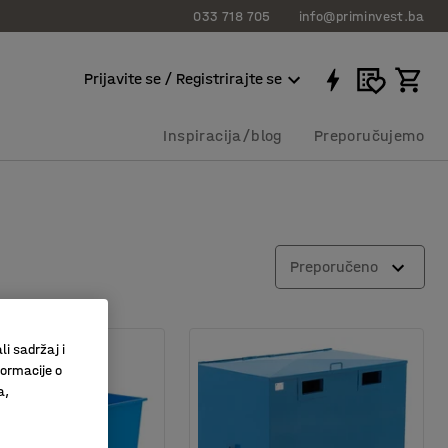
033 718 705
info@priminvest.ba
Prijavite se / Registrirajte se
Inspiracija/blog
Preporučujemo
Preporučeno
li sadržaj i
formacije o
a,