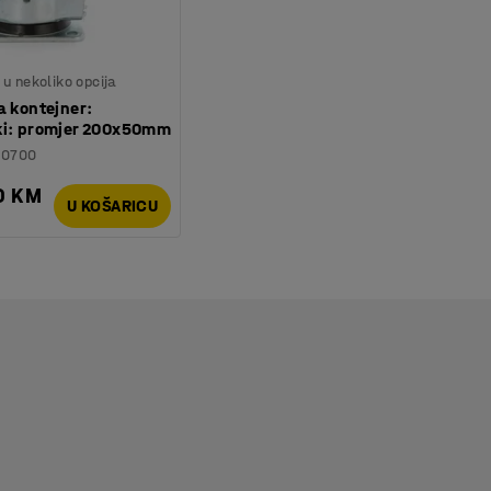
u nekoliko opcija
a kontejner:
ki: promjer 200x50mm
30700
0 KM
U KOŠARICU