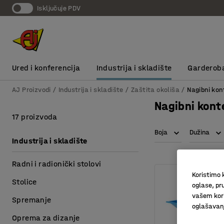
Isključuje PDV
Ured i konferencija
Industrija i skladište
Garderob
AJ Proizvodi
Industrija i skladište
Zaštita okoliša
Nagibni kon
Nagibni kont
17 proizvoda
Boja
Dužina
Industrija i skladište
Radni i radionički stolovi
Koristimo k
Stolice
oglase, pru
vašem kori
Spremanje
oglašavanja
Oprema za dizanje