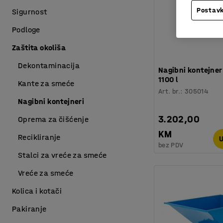
Postavk
Sigurnost
Podloge
Zaštita okoliša
Dekontaminacija
Nagibni kontejne
1100 l
Kante za smeće
Art. br.
:
305014
Nagibni kontejneri
3.202,00
Oprema za čišćenje
KM
Recikliranje
U
bez PDV
Stalci za vreće za smeće
Vreće za smeće
Kolica i kotači
Pakiranje