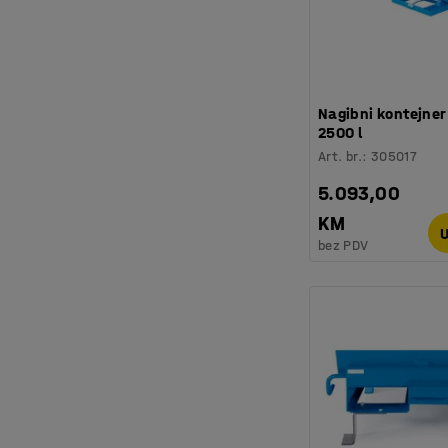
Nagibni kontejne
2500 l
Art. br.
:
305017
5.093,00
KM
U
bez PDV