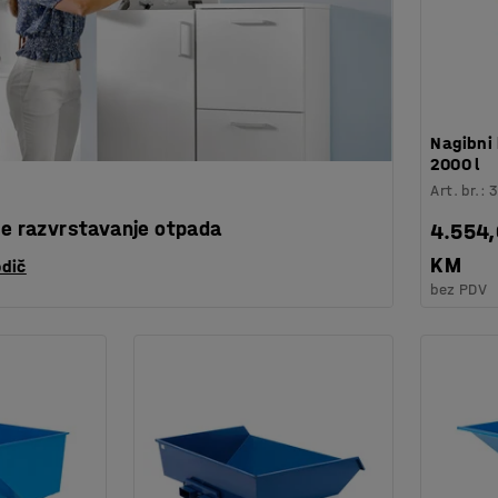
Nagibni
2000 l
Art. br.
:
še razvrstavanje otpada
4.554
KM
odič
bez PDV