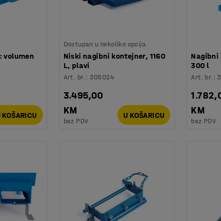
Dostupan u nekoliko opcija
r: volumen
Niski nagibni kontejner, 1160
Nagibni
L, plavi
300 l
Art. br.
:
305024
Art. br.
:
3
3.495,00
1.782,
KM
KM
 KOŠARICU
U KOŠARICU
bez PDV
bez PDV