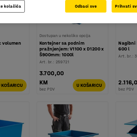
e kolačića
Odbaci sve
Prihvati s
Dostupan u nekoliko opcija
r: volumen
Kontejner sa podnim
Nagibni
pražnjenjem: V1100 x D1200 x
600 l
Š900mm: 1000l
Art. br.
:
Art. br.
:
259721
3.700,00
KM
2.116,
 KOŠARICU
U KOŠARICU
bez PDV
bez PDV