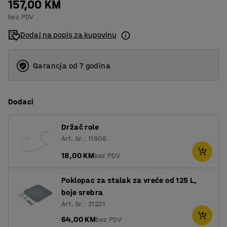
157,00 KM
bez PDV
Dodaj na popis za kupovinu
Garancja od 7 godina
Dodaci
Držač role
Art. br.: 11906
18,00 KM
bez PDV
Poklopac za stalak za vreće od 125 L,
boje srebra
Art. br.: 21221
64,00 KM
bez PDV