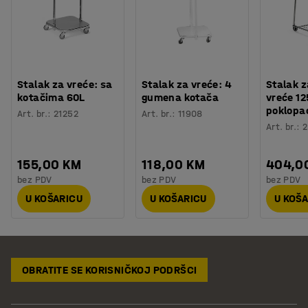
Stalak za vreće: sa
Stalak za vreće: 4
Stalak z
kotačima 60L
gumena kotača
vreće 125
poklopa
Art. br.
:
21252
Art. br.
:
11908
Art. br.
:
2
155,00 KM
118,00 KM
404,0
bez PDV
bez PDV
bez PDV
U KOŠARICU
U KOŠARICU
U KOŠ
OBRATITE SE KORISNIČKOJ PODRŠCI