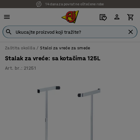
14 dana za povrat ne oštećene robe
Zaštita okoliša
Stalci za vreće za smeće
Stalak za vreće: sa kotačima 125L
Art. br.
:
21251