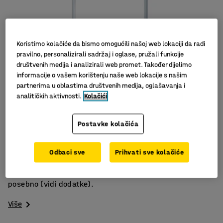
Koristimo kolačiće da bismo omogućili našoj web lokaciji da radi
pravilno, personalizirali sadržaj i oglase, pružali funkcije
društvenih medija i analizirali web promet. Također dijelimo
informacije o vašem korištenju naše web lokacije s našim
partnerima u oblastima društvenih medija, oglašavanja i
analitičkih aktivnosti.
Kolačići
Slični proizvodi
Stabilno postolje
Postavke kolačića
Lako vješanje vreće
Četiri okretna kotača
Odbaci sve
Prihvati sve kolačiće
Mobilni stalak za vreće s četiri kotača, čvrsto postolje i
dvije zaobljene ručke. Vreće za smeće se prodaju
posebno (vidi dodatke).
Više