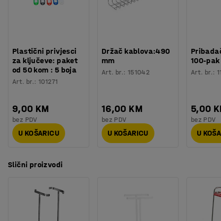
Plastični privjesci
Držač kablova:490
Pribadač
za ključeve: paket
mm
100-pak
od 50 kom : 5 boja
Art. br.
:
151042
Art. br.
:
1
Art. br.
:
101271
9,00 KM
16,00 KM
5,00 
bez PDV
bez PDV
bez PDV
U KOŠARICU
U KOŠARICU
U KOŠ
Slični proizvodi