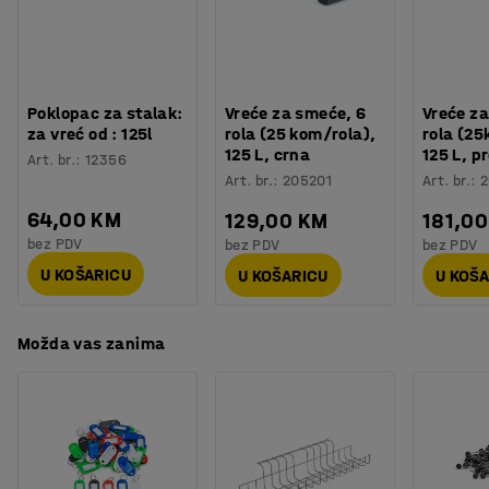
Poklopac za stalak:
Vreće za smeće, 6
Vreće za
za vreć od : 125l
rola (25 kom/rola),
rola (25
125 L, crna
125 L, p
Art. br.
:
12356
Art. br.
:
205201
Art. br.
:
2
64,00 KM
129,00 KM
181,0
bez PDV
bez PDV
bez PDV
U KOŠARICU
U KOŠARICU
U KOŠ
Možda vas zanima