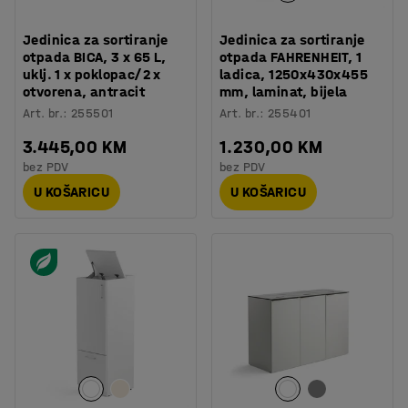
Jedinica za sortiranje
Jedinica za sortiranje
otpada BICA, 3 x 65 L,
otpada FAHRENHEIT, 1
uklj. 1 x poklopac/2 x
ladica, 1250x430x455
otvorena, antracit
mm, laminat, bijela
Art. br.
:
255501
Art. br.
:
255401
3.445,00 KM
1.230,00 KM
bez PDV
bez PDV
U KOŠARICU
U KOŠARICU