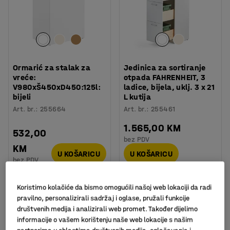
Ormarić za stalak za
Jedinica za sortiranje
vreće:
otpada FAHRENHEIT, 3
V980xŠ450xD450:125l:
ladice, bijela, uklj. 3 x 21
bijeli
L kutija
Art. br.
:
255664
Art. br.
:
255461
1.565,00 KM
532,00
bez PDV
KM
U KOŠARICU
U KOŠARICU
bez PDV
Koristimo kolačiće da bismo omogućili našoj web lokaciji da radi
pravilno, personalizirali sadržaj i oglase, pružali funkcije
društvenih medija i analizirali web promet. Također dijelimo
informacije o vašem korištenju naše web lokacije s našim