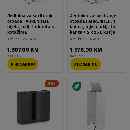
Jedinica za sortiranje
Jedinica za sortiranje
otpada FAHRENHEIT,
otpada FAHRENHEIT, 1
bijela, uklj. 1 x kanta s
ladica, bijela, uklj. 1 x
kotačima
kanta + 2 x 25 L kutija
Art. br.
:
255481
Art. br.
:
255491
1.387,00 KM
1.676,00 KM
bez PDV
bez PDV
U KOŠARICU
U KOŠARICU
Novi