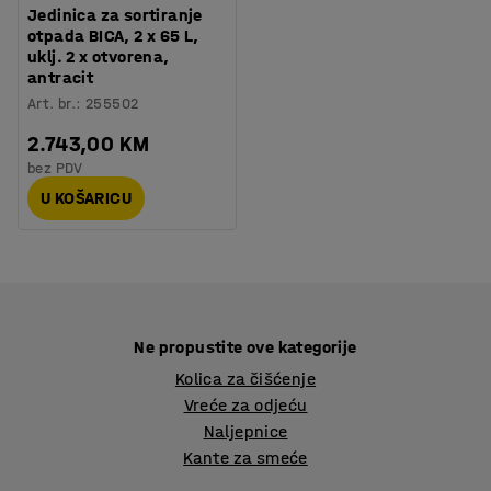
Jedinica za sortiranje
otpada BICA, 2 x 65 L,
uklj. 2 x otvorena,
antracit
Art. br.
:
255502
2.743,00 KM
bez PDV
U KOŠARICU
Ne propustite ove kategorije
Kolica za čišćenje
Vreće za odjeću
Naljepnice
Kante za smeće