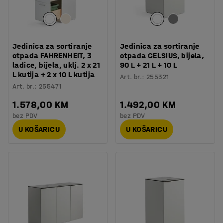
Jedinica za sortiranje
Jedinica za sortiranje
otpada FAHRENHEIT, 3
otpada CELSIUS, bijela,
ladice, bijela, uklj. 2 x 21
90 L + 21 L + 10 L
L kutija + 2 x 10 L kutija
Art. br.
:
255321
Art. br.
:
255471
1.578,00 KM
1.492,00 KM
bez PDV
bez PDV
U KOŠARICU
U KOŠARICU