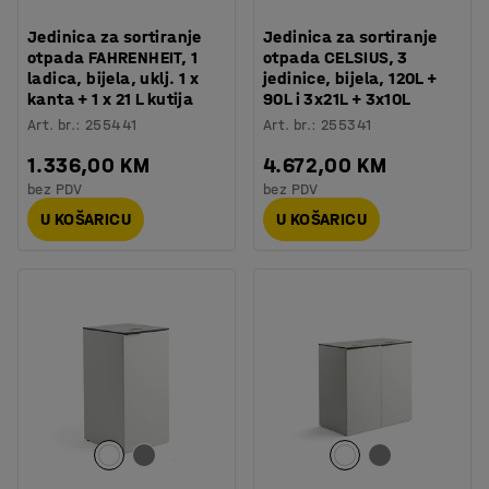
Jedinica za sortiranje
Jedinica za sortiranje
otpada FAHRENHEIT, 1
otpada CELSIUS, 3
ladica, bijela, uklj. 1 x
jedinice, bijela, 120L +
kanta + 1 x 21 L kutija
90L i 3x21L + 3x10L
Art. br.
:
255441
Art. br.
:
255341
1.336,00 KM
4.672,00 KM
bez PDV
bez PDV
U KOŠARICU
U KOŠARICU