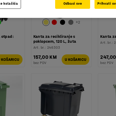
e kolačića
Odbaci sve
Prihvati s
+
2
 otpad:
Kanta za recikliranje s
Kanta za
poklopcem, 120 L, žuta
Art. br.
:
Art. br.
:
246303
157,00 KM
247,0
 KOŠARICU
U KOŠARICU
bez PDV
bez PDV