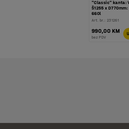
"Classic" kanta: 
Š1255 x D770mm:
660l
Art. br.
:
231261
990,00 KM
U
bez PDV