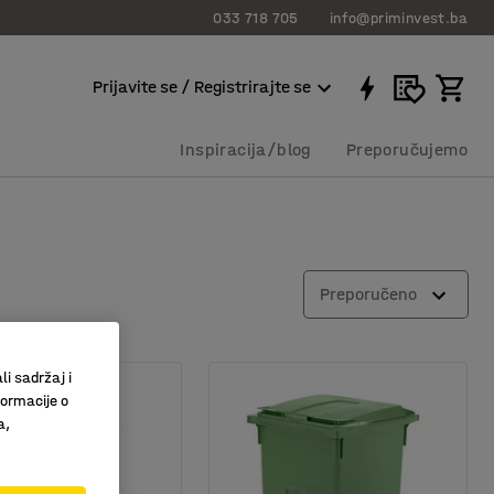
033 718 705
info@priminvest.ba
Prijavite se / Registrirajte se
Inspiracija/blog
Preporučujemo
Preporučeno
li sadržaj i
formacije o
a,