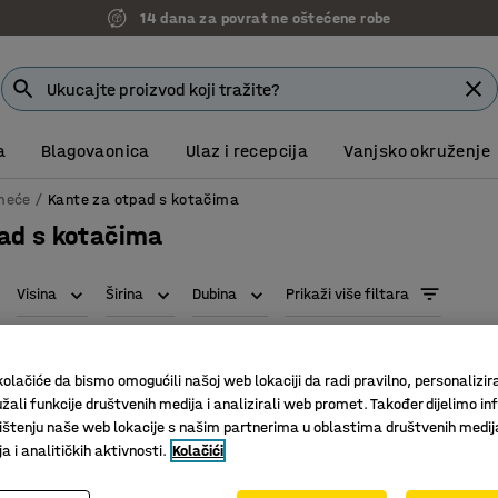
14 dana za povrat ne oštećene robe
a
Blagovaonica
Ulaz i recepcija
Vanjsko okruženje
meće
Kante za otpad s kotačima
ad s kotačima
Visina
Širina
Dubina
Prikaži više filtara
olačiće da bismo omogućili našoj web lokaciji da radi pravilno, personalizira
žali funkcije društvenih medija i analizirali web promet. Također dijelimo in
štenju naše web lokacije s našim partnerima u oblastima društvenih medij
 i analitičkih aktivnosti.
Kolačići