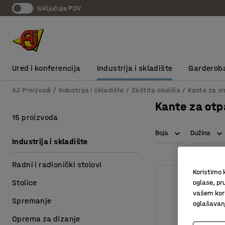
Isključuje PDV
Ured i konferencija
Industrija i skladište
Garderob
AJ Proizvodi
Industrija i skladište
Zaštita okoliša
Kante za s
Kante za otp
15 proizvoda
Boja
Dužina
Industrija i skladište
Radni i radionički stolovi
Koristimo k
Stolice
oglase, pru
vašem kori
Spremanje
oglašavanja
Oprema za dizanje