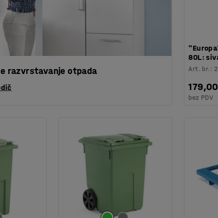
"Europa
80L: siv
Art. br.
:
2
še razvrstavanje otpada
179,0
odič
bez PDV