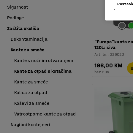
Postavk
Sigurnost
Podloge
Zaštita okoliša
Dekontaminacija
"Europa"kanta za
120L: siva
Kante za smeće
Art. br.
:
229023
Kante s nožnim otvaranjem
196,00 KM
U
Kante za otpad s kotačima
bez PDV
Kante za smeće
Kolica za otpad
Koševi za smeće
Vatrootporne kante za otpad
Nagibni kontejneri