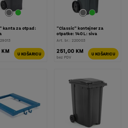
" kanta za otpad:
"Classic" kontejner za
a
otpatke: 140 L: siva
29013
Art. br.
:
220003
0 KM
251,00 KM
U KOŠARICU
U KOŠARICU
bez PDV