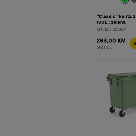
"Classic" kanta z
190 L : zelena
Art. br.
:
203981
263,00 KM
U
bez PDV