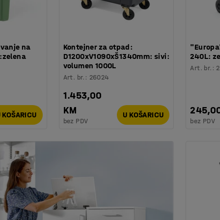
avanje na
Kontejner za otpad:
"Europa
:zelena
D1200xV1090xŠ1340mm: sivi:
240L: z
volumen 1000L
Art. br.
:
2
Art. br.
:
26024
1.453,00
KM
245,0
 KOŠARICU
U KOŠARICU
bez PDV
bez PDV