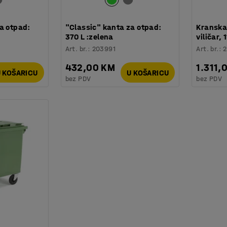
a otpad:
"Classic" kanta za otpad:
Kranska
370 L :zelena
viličar,
Art. br.
:
203991
Art. br.
:
432,00 KM
1.311,
 KOŠARICU
U KOŠARICU
bez PDV
bez PDV