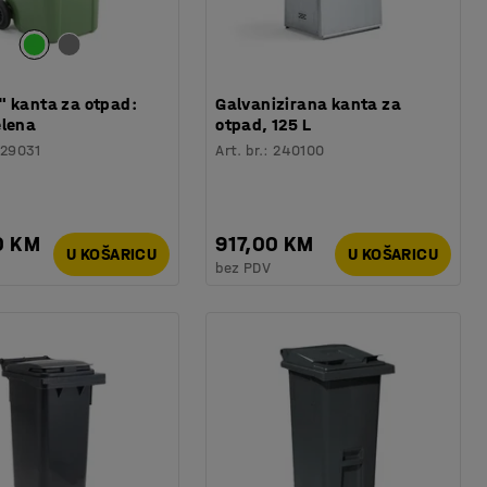
" kanta za otpad:
Galvanizirana kanta za
elena
otpad, 125 L
29031
Art. br.
:
240100
0 KM
917,00 KM
U KOŠARICU
U KOŠARICU
bez PDV