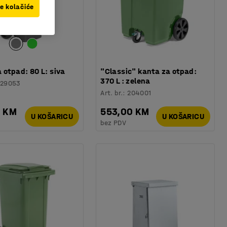
ve kolačiće
 otpad: 80 L: siva
"Classic" kanta za otpad:
370 L : zelena
229053
Art. br.
:
204001
0 KM
553,00 KM
U KOŠARICU
U KOŠARICU
bez PDV