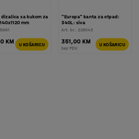
 dizalica sa kukom za
"Europa" kanta za otpad:
 1140x1120 mm
340L: siva
25961
Art. br.
:
229043
00 KM
351,00 KM
U KOŠARICU
U KOŠARICU
bez PDV