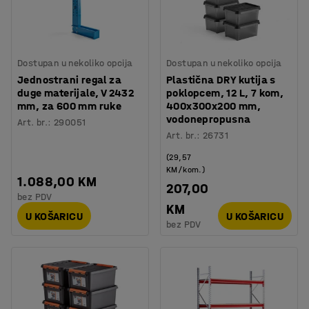
Dostupan u nekoliko opcija
Dostupan u nekoliko opcija
Jednostrani regal za
Plastična DRY kutija s
duge materijale, V 2432
poklopcem, 12 L, 7 kom,
mm, za 600 mm ruke
400x300x200 mm,
vodonepropusna
Art. br.
:
290051
Art. br.
:
26731
(29,57
KM/kom.)
1.088,00 KM
207,00
bez PDV
KM
U KOŠARICU
U KOŠARICU
bez PDV