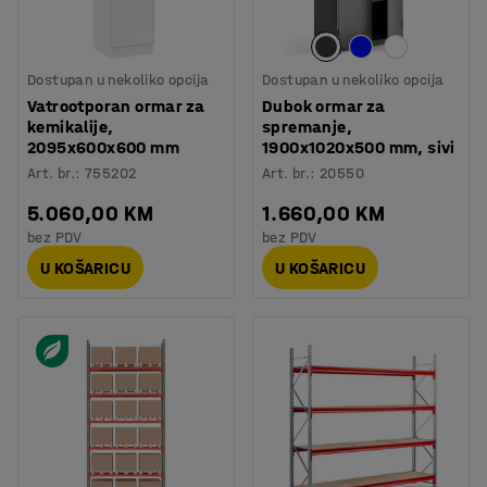
Dostupan u nekoliko opcija
Dostupan u nekoliko opcija
Vatrootporan ormar za
Dubok ormar za
kemikalije,
spremanje,
2095x600x600 mm
1900x1020x500 mm, sivi
Art. br.
:
755202
Art. br.
:
20550
5.060,00 KM
1.660,00 KM
bez PDV
bez PDV
U KOŠARICU
U KOŠARICU