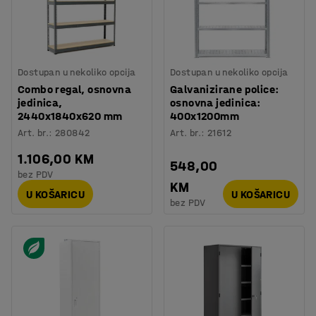
Dostupan u nekoliko opcija
Dostupan u nekoliko opcija
Combo regal, osnovna
Galvanizirane police:
jedinica,
osnovna jedinica:
2440x1840x620 mm
400x1200mm
Art. br.
:
280842
Art. br.
:
21612
1.106,00 KM
548,00
bez PDV
KM
U KOŠARICU
U KOŠARICU
bez PDV