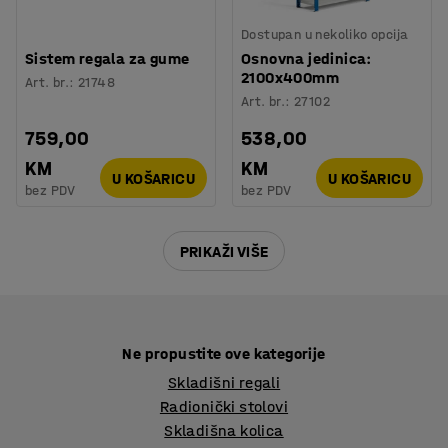
Dostupan u nekoliko opcija
Sistem regala za gume
Osnovna jedinica:
2100x400mm
Art. br.
:
21748
Art. br.
:
27102
759,00
538,00
KM
KM
U KOŠARICU
U KOŠARICU
bez PDV
bez PDV
PRIKAŽI VIŠE
Ne propustite ove kategorije
Skladišni regali
Radionički stolovi
Skladišna kolica