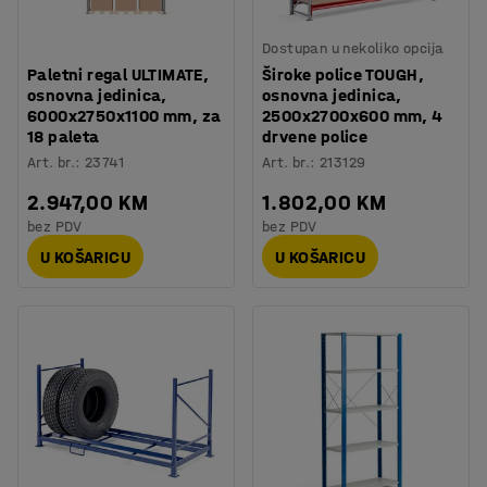
Dostupan u nekoliko opcija
Paletni regal ULTIMATE,
Široke police TOUGH,
osnovna jedinica,
osnovna jedinica,
6000x2750x1100 mm, za
2500x2700x600 mm, 4
18 paleta
drvene police
Art. br.
:
23741
Art. br.
:
213129
2.947,00 KM
1.802,00 KM
bez PDV
bez PDV
U KOŠARICU
U KOŠARICU