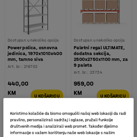
Dostupan u nekoliko opcija
Dostupan u nekoliko opcija
Power polica, osnovna
Paletni regal ULTIMATE,
jedinica, 1970x1010x400
dodatna sekcija,
mm, tamno siva
2500x2750x1100 mm, za
9 paleta
Art. br.
:
218702
Art. br.
:
23734
440,00
959,00
KM
KM
U KOŠARICU
U KOŠARICU
bez PDV
bez PDV
Koristimo kolačiće da bismo omogućili našoj web lokaciji da radi
pravilno, personalizirali sadržaj i oglase, pružali funkcije
društvenih medija i analizirali web promet. Također dijelimo
informacije o vašem korištenju naše web lokacije s našim