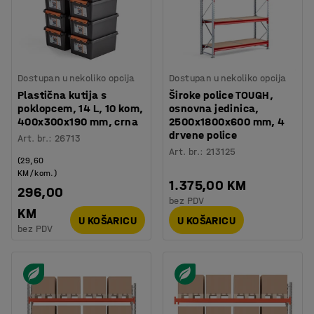
Dostupan u nekoliko opcija
Dostupan u nekoliko opcija
Plastična kutija s
Široke police TOUGH,
poklopcem, 14 L, 10 kom,
osnovna jedinica,
400x300x190 mm, crna
2500x1800x600 mm, 4
drvene police
Art. br.
:
26713
Art. br.
:
213125
(29,60
KM/kom.)
1.375,00 KM
296,00
bez PDV
KM
U KOŠARICU
U KOŠARICU
bez PDV