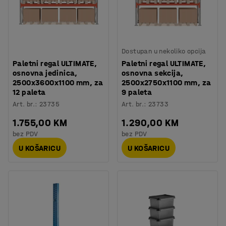
Dostupan u nekoliko opcija
Paletni regal ULTIMATE,
Paletni regal ULTIMATE,
osnovna jedinica,
osnovna sekcija,
2500x3600x1100 mm, za
2500x2750x1100 mm, za
12 paleta
9 paleta
Art. br.
:
23735
Art. br.
:
23733
1.755,00 KM
1.290,00 KM
bez PDV
bez PDV
U KOŠARICU
U KOŠARICU