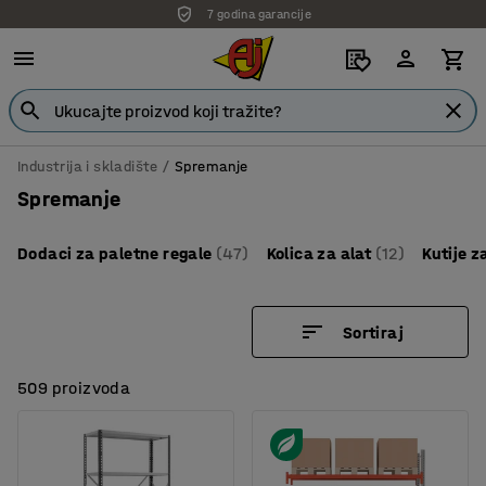
7 godina garancije
Industrija i skladište
Spremanje
Spremanje
Dodaci za paletne regale
(47)
Kolica za alat
(12)
Kutije 
Sortiraj
509 proizvoda