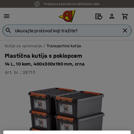
14 dana za povrat ne oštećene robe
Kutije za spremanje
Transportne kutije
Plastična kutija s poklopcem
14 L, 10 kom, 400x300x190 mm, crna
Art. br.
:
26713