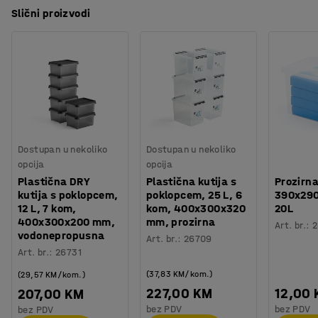
Slični proizvodi
Dostupan u nekoliko
Dostupan u nekoliko
opcija
opcija
Plastična DRY
Plastična kutija s
Prozirna
kutija s poklopcem,
poklopcem, 25 L, 6
390x29
12 L, 7 kom,
kom, 400x300x320
20L
400x300x200 mm,
mm, prozirna
Art. br.
:
vodonepropusna
Art. br.
:
26709
Art. br.
:
26731
(37,83 KM/kom.)
(29,57 KM/kom.)
227,00 KM
12,00
207,00 KM
bez PDV
bez PDV
bez PDV