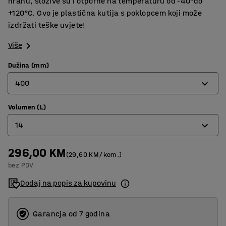
hranu, složive su i otporne na temperaturu od -40°do
+120°C. Ovo je plastična kutija s poklopcem koji može
izdržati teške uvjete!
Više
Dužina (mm)
400
Volumen (L)
400
14
500
590
296,00 KM
14
(29,60 KM/kom.)
bez PDV
32
Dodaj na popis za kupovinu
50
Garancja od 7 godina