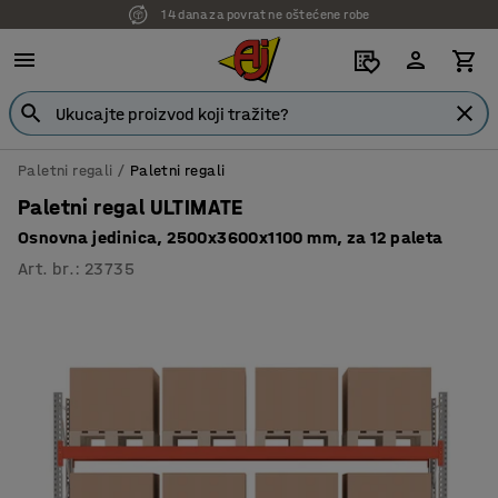
14 dana za povrat ne oštećene robe
7 godina garancije
Paletni regali
Paletni regali
Paletni regal ULTIMATE
Osnovna jedinica, 2500x3600x1100 mm, za 12 paleta
Art. br.
:
23735