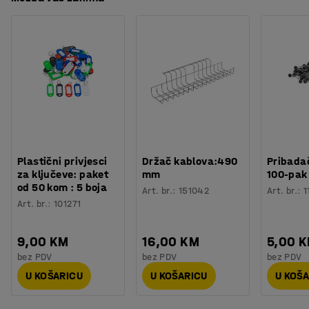
Plastični privjesci
Držač kablova:490
Pribadač
za ključeve: paket
mm
100-pak
od 50 kom : 5 boja
Art. br.
:
151042
Art. br.
:
1
Art. br.
:
101271
9,00 KM
16,00 KM
5,00 
bez PDV
bez PDV
bez PDV
U KOŠARICU
U KOŠARICU
U KOŠ