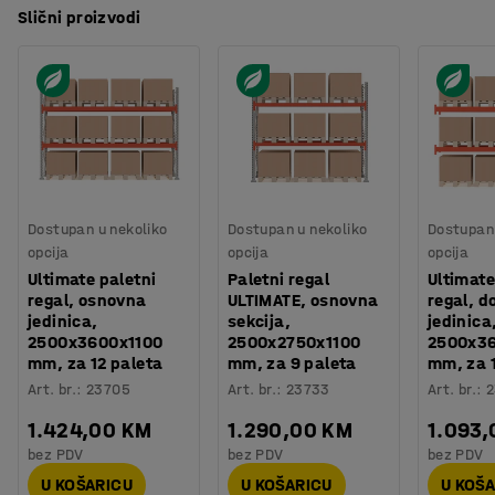
Slični proizvodi
Dostupan u nekoliko
Dostupan u nekoliko
Dostupan 
opcija
opcija
opcija
Ultimate paletni
Paletni regal
Ultimate
regal, osnovna
ULTIMATE, osnovna
regal, d
jedinica,
sekcija,
jedinica
2500x3600x1100
2500x2750x1100
2500x3
mm, za 12 paleta
mm, za 9 paleta
mm, za 1
Art. br.
:
23705
Art. br.
:
23733
Art. br.
:
2
1.424,00 KM
1.290,00 KM
1.093
bez PDV
bez PDV
bez PDV
U KOŠARICU
U KOŠARICU
U KOŠ