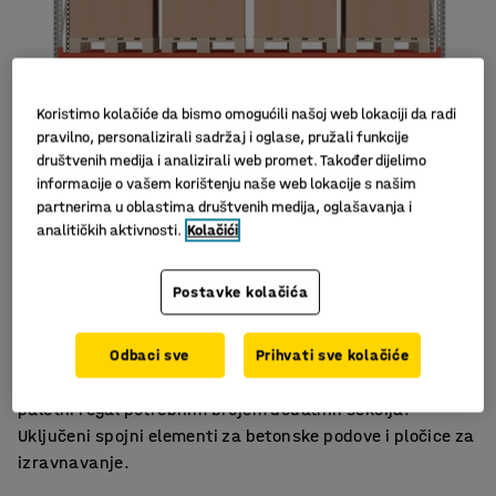
Koristimo kolačiće da bismo omogućili našoj web lokaciji da radi
pravilno, personalizirali sadržaj i oglase, pružali funkcije
društvenih medija i analizirali web promet. Također dijelimo
informacije o vašem korištenju naše web lokacije s našim
partnerima u oblastima društvenih medija, oglašavanja i
analitičkih aktivnosti.
Kolačići
Slični proizvodi
Odlično spremište.
Postavke kolačića
Dizajn koji štedi prostor
Ispunjava sigurnosne zahtjeve
Odbaci sve
Prihvati sve kolačiće
Kompletni paletni regal, osnovna jedinica. Proširite
paletni regal potrebnim brojem dodatnih sekcija.
Uključeni spojni elementi za betonske podove i pločice za
izravnavanje.