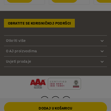
OBRATITE SE KORISNIČKOJ PODRŠCI
Otkriti više
O AJ proizvodima
Uvjeti prodaje
DODAJ U KOŠARICU