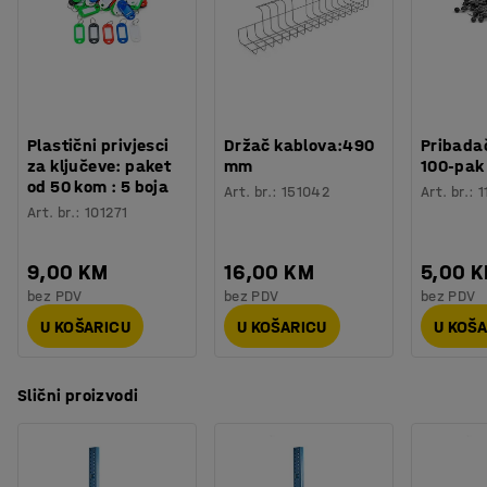
Stup je podržan dugom nogom za dodatnu stabilnost.
Perforacije duž stupa omogućuju postavljanje nosača na
bilo kojoj visini. Nosači su podesivi svakih 100 mm.
Perforacije su dizajnirane za vezne križeve između dva
stupa. Maksimalna nosivost vrijedi samo kod
ravnomjerno raspoređenog tereta.
Plastični privjesci
Držač kablova:490
Pribadač
za ključeve: paket
mm
100-pak
od 50 kom : 5 boja
Art. br.
:
151042
Art. br.
:
1
Art. br.
:
101271
9,00 KM
16,00 KM
5,00 
bez PDV
bez PDV
bez PDV
U KOŠARICU
U KOŠARICU
U KOŠ
Slični proizvodi