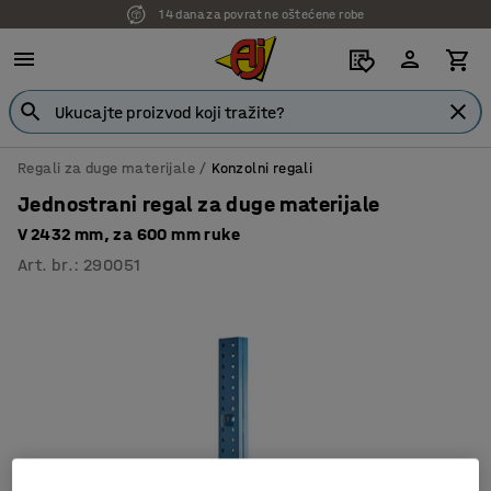
14 dana za povrat ne oštećene robe
Regali za duge materijale
Konzolni regali
Jednostrani regal za duge materijale
V 2432 mm, za 600 mm ruke
Art. br.
:
290051