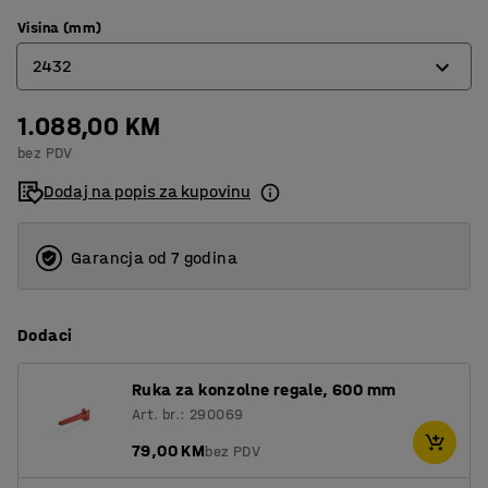
Visina (mm)
2432
1.088,00 KM
2432
bez PDV
2964
Dodaj na popis za kupovinu
3952
Garancja od 7 godina
Dodaci
Ruka za konzolne regale, 600 mm
Art. br.: 290069
79,00 KM
bez PDV