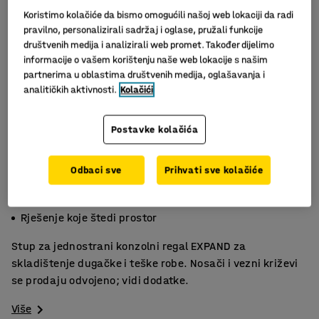
Koristimo kolačiće da bismo omogućili našoj web lokaciji da radi
pravilno, personalizirali sadržaj i oglase, pružali funkcije
društvenih medija i analizirali web promet. Također dijelimo
informacije o vašem korištenju naše web lokacije s našim
partnerima u oblastima društvenih medija, oglašavanja i
analitičkih aktivnosti.
Kolačići
Postavke kolačića
Slični proizvodi
Odbaci sve
Prihvati sve kolačiće
Za dulje, teške terete
Višenamjenska upotreba
Rješenje koje štedi prostor
Stup za jednostrani konzolni regal EXPAND za
skladištenje dugačke i teške robe. Nosači i vezni križevi
se prodaju odvojeno; vidi dodatke.
Više