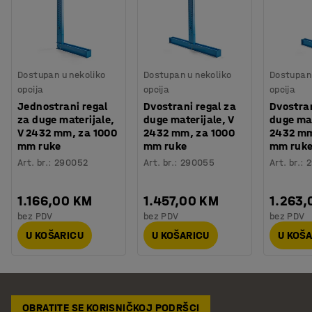
Dostupan u nekoliko
Dostupan u nekoliko
Dostupan 
opcija
opcija
opcija
Jednostrani regal
Dvostrani regal za
Dvostran
za duge materijale,
duge materijale, V
duge mat
V 2432 mm, za 1000
2432 mm, za 1000
2432 mm
mm ruke
mm ruke
mm ruk
Art. br.
:
290052
Art. br.
:
290055
Art. br.
:
1.166,00 KM
1.457,00 KM
1.263,
bez PDV
bez PDV
bez PDV
U KOŠARICU
U KOŠARICU
U KOŠ
OBRATITE SE KORISNIČKOJ PODRŠCI