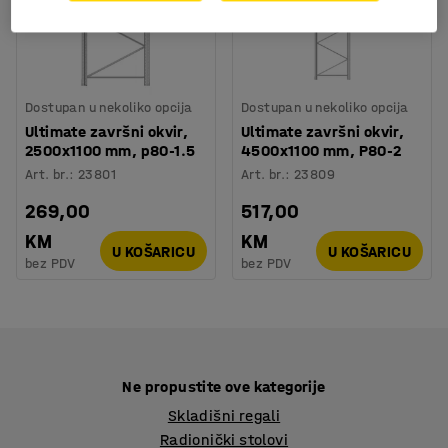
Dostupan u nekoliko opcija
Dostupan u nekoliko opcija
Ultimate završni okvir,
Ultimate završni okvir,
2500x1100 mm, p80-1.5
4500x1100 mm, P80-2
Art. br.
:
23801
Art. br.
:
23809
269,00
517,00
KM
KM
U KOŠARICU
U KOŠARICU
bez PDV
bez PDV
Ne propustite ove kategorije
Skladišni regali
Radionički stolovi