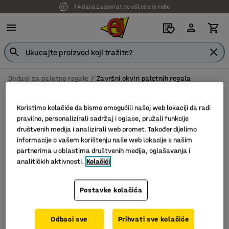
14 dana za povrat ne oštećene robe
Dodaci za paletne regale
Završni okviri paletnih regala
Završni okviri paletnih regala
Koristimo kolačiće da bismo omogućili našoj web lokaciji da radi
pravilno, personalizirali sadržaj i oglase, pružali funkcije
društvenih medija i analizirali web promet. Također dijelimo
informacije o vašem korištenju naše web lokacije s našim
Filter
Sortiraj
partnerima u oblastima društvenih medija, oglašavanja i
analitičkih aktivnosti.
Kolačići
2 proizvoda
Postavke kolačića
Odbaci sve
Prihvati sve kolačiće