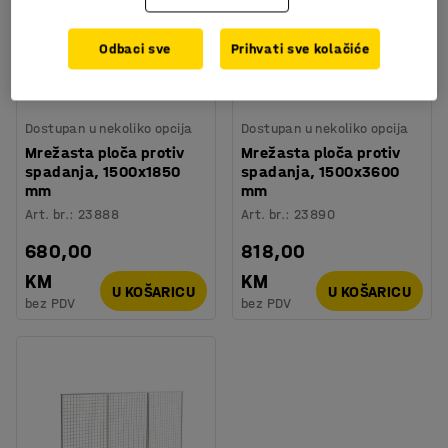
Odbaci sve
Prihvati sve kolačiće
Dostupan u nekoliko opcija
Dostupan u nekoliko opcija
Mrežasta ploča protiv
Mrežasta ploča protiv
spadanja, 1500x1850
spadanja, 1500x3600
mm
mm
Art. br.
:
23888
Art. br.
:
23890
680,00
818,00
KM
KM
U KOŠARICU
U KOŠARICU
bez PDV
bez PDV