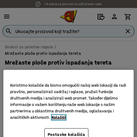
14 dana za povrat ne oštećene robe
Dodaci za paletne regale
Mrežaste ploče protiv ispadanja tereta
Mrežaste ploče protiv ispadanja tereta
Koristimo kolačiće da bismo omogućili našoj web lokaciji da radi
pravilno, personalizirali sadržaj i oglase, pružali funkcije
Filter
Sortiraj
društvenih medija i analizirali web promet. Također dijelimo
informacije o vašem korištenju naše web lokacije s našim
3 proizvoda
partnerima u oblastima društvenih medija, oglašavanja i
analitičkih aktivnosti.
Kolačići
Postavke kolačića