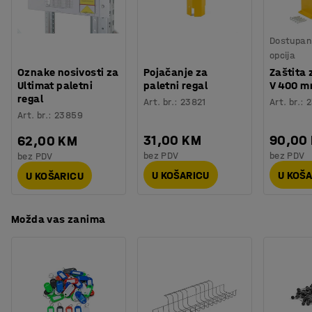
Testirano
:
kako bi dobili učinkovito rješenje za logistiku,
EN 15512, DGUV Regel 108-007, EN 1090-1:2009+A1:2011
skladištenje i rukovanje robom.
Dostupan 
opcija
Oznake nosivosti za
Pojačanje za
Zaštita 
Ultimat paletni
paletni regal
V 400 
regal
Art. br.
:
23821
Art. br.
:
2
Art. br.
:
23859
31,00 KM
90,00
62,00 KM
bez PDV
bez PDV
bez PDV
U KOŠARICU
U KOŠ
U KOŠARICU
Možda vas zanima