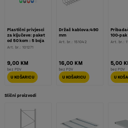
Plastični privjesci
Držač kablova:490
Pribadač
za ključeve: paket
mm
100-pak
od 50 kom : 5 boja
Art. br.
:
151042
Art. br.
:
1
Art. br.
:
101271
9,00 KM
16,00 KM
5,00 
bez PDV
bez PDV
bez PDV
U KOŠARICU
U KOŠARICU
U KOŠ
Slični proizvodi