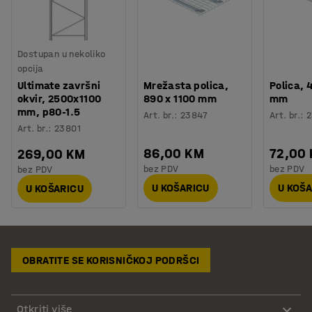
Dostupan u nekoliko
opcija
Ultimate završni
Mrežasta polica,
Polica, 
okvir, 2500x1100
890 x 1100 mm
mm
mm, p80-1.5
Art. br.
:
23847
Art. br.
:
2
Art. br.
:
23801
86,00 KM
72,00
269,00 KM
bez PDV
bez PDV
bez PDV
U KOŠARICU
U KOŠ
U KOŠARICU
OBRATITE SE KORISNIČKOJ PODRŠCI
Otkriti više