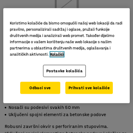
Koristimo kolačiće da bismo omogućili našoj web lokaciji da radi
pravilno, personalizirali sadržaj i oglase, pružali funkcije
društvenih medija i analizirali web promet. Također dijelimo
informacije o vašem korištenju naše web lokacije s našim
partnerima u oblastima društvenih medija, oglašavanja i
analitičkih aktivnosti.
Kolačići
Slični proizvodi
Postavke kolačića
Odbaci sve
Prihvati sve kolačiće
Uključene pločice za izravnavanje
Nosači su podesivi svakih 50 mm
Uključeni spojni elementi za betonske podove
Robusni završni okvir s perforiranim stupovima.