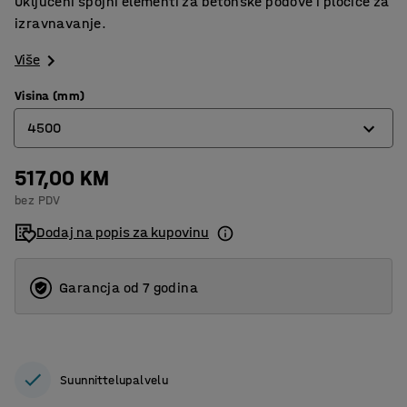
Uključeni spojni elementi za betonske podove i pločice za
izravnavanje.
Više
Visina (mm)
4500
517,00 KM
4500
bez PDV
5000
Dodaj na popis za kupovinu
5500
6000
Garancja od 7 godina
Suunnittelupalvelu