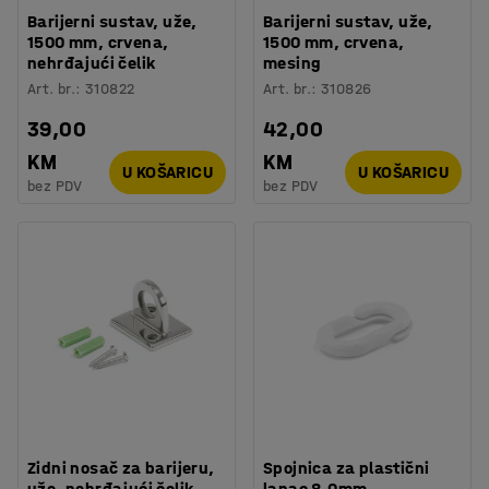
Barijerni sustav, uže,
Barijerni sustav, uže,
1500 mm, crvena,
1500 mm, crvena,
nehrđajući čelik
mesing
Art. br.
:
310822
Art. br.
:
310826
39,00
42,00
KM
KM
U KOŠARICU
U KOŠARICU
bez PDV
bez PDV
Zidni nosač za barijeru,
Spojnica za plastični
uže, nehrđajući čelik
lanac 8.0mm