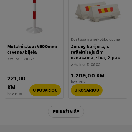
Dostupan u nekoliko opcija
Metalni stup: V900mm:
Jersey barijera, s
crvena/bijela
reflektirajućim
oznakama, siva, 2-pak
Art. br.
:
31063
Art. br.
:
310802
1.209,00 KM
221,00
bez PDV
KM
U KOŠARICU
U KOŠARICU
bez PDV
PRIKAŽI VIŠE