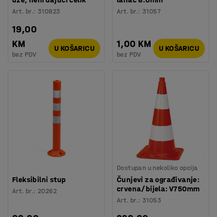
Art. br.
:
310823
Art. br.
:
31057
19,00
KM
1,00 KM
U KOŠARICU
U KOŠARICU
bez PDV
bez PDV
Dostupan u nekoliko opcija
Fleksibilni stup
Čunjevi za ograđivanje:
crvena/bijela: V750mm
Art. br.
:
20262
Art. br.
:
31053