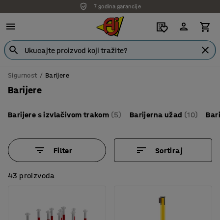
7 godina garancije
Sigurnost
Barijere
Barijere
Barijere s izvlačivom trakom
(5)
Barijerna užad
(10)
Bari
Filter
Sortiraj
43 proizvoda