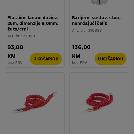
Plastični lanac: dužina
Barijerni sustav, stup,
25m, dimenzije 8.0mm:
nehrđajući čelik
žuto/crni
Art. br.
:
310828
Art. br.
:
31098
93,00
136,00
KM
KM
U KOŠARICU
U KOŠARICU
bez PDV
bez PDV