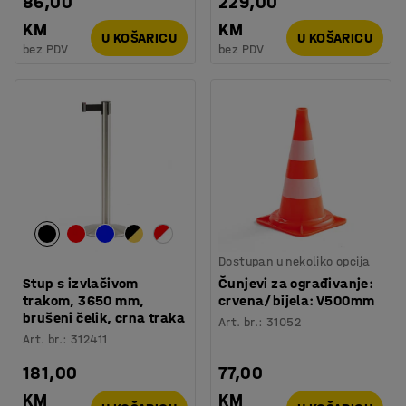
86,00
229,00
KM
KM
U KOŠARICU
U KOŠARICU
bez PDV
bez PDV
Dostupan u nekoliko opcija
Stup s izvlačivom
Čunjevi za ograđivanje:
trakom, 3650 mm,
crvena/bijela: V500mm
brušeni čelik, crna traka
Art. br.
:
31052
Art. br.
:
312411
181,00
77,00
KM
KM