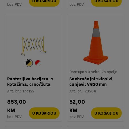
U KOŠARICU
U KOŠARICU
bez PDV
bez PDV
Dostupan u nekoliko opcija
Rastezljiva barijera, s
Saobraćajni sklopivi
kotačima, crno/žuta
čunjevi: V 620 mm
Art. br.
:
173122
Art. br.
:
20264
853,00
52,00
KM
KM
U KOŠARICU
U KOŠARICU
bez PDV
bez PDV