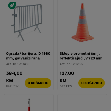
Ograda/barijera, D 1980
Sklopiv prometni čunj,
mm, galvanizirana
reflektirajući, V 720 mm
Art. br.
:
31149
Art. br.
:
20265
384,00
127,00
KM
KM
U KOŠARICU
U KOŠARICU
bez PDV
bez PDV