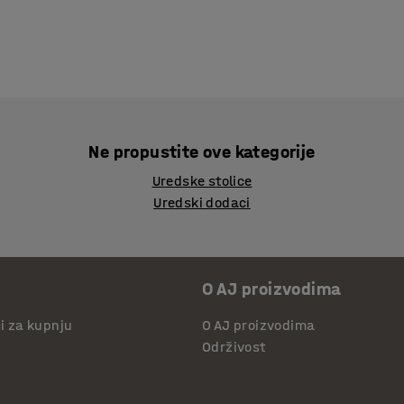
Ne propustite ove kategorije
Uredske stolice
Uredski dodaci
O AJ proizvodima
či za kupnju
O AJ proizvodima
Održivost