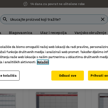
14 dana za povrat ne oštećene robe
a
Blagovaonica
Ulaz i recepcija
Vanjsko okruženje
ni paneli
Planeri
olačiće da bismo omogućili našoj web lokaciji da radi pravilno, personalizira
žali funkcije društvenih medija i analizirali web promet. Također dijelimo in
štenju naše web lokacije s našim partnerima u oblastima društvenih medij
 i analitičkih aktivnosti.
Kolačići
Širina
Opcije
e kolačića
Odbaci sve
Prihvati s
Novi
Novi