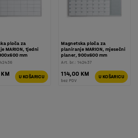
ka ploča za
Magnetska ploča za
je MARION, tjedni
planiranje MARION, mjesečni
 900x600 mm
planer, 900x600 mm
142436
Art. br.
:
142437
0 KM
114,00 KM
U KOŠARICU
U KOŠARICU
bez PDV