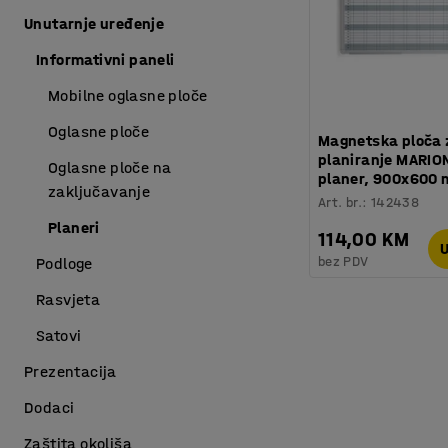
Unutarnje uređenje
Informativni paneli
Mobilne oglasne ploče
Oglasne ploče
Magnetska ploča 
planiranje MARION
Oglasne ploče na
planer, 900x600
zaključavanje
Art. br.
:
142438
Planeri
114,00 KM
U
bez PDV
Podloge
Rasvjeta
Satovi
Prezentacija
Dodaci
Zaštita okoliša