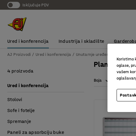
Isključuje PDV
Ured i konferencija
Industrija i skladište
Garderob
AJ Proizvodi
Ured i konferencija
Unutarnje uređenje
Informativ
Koristimo k
Planeri
oglase, pru
4 proizvoda
vašem kori
oglašavanja
Boja
Visina
Ured i konferencija
Postavk
Stolovi
Sofe i fotelje
Spremanje
Paneli za apsorbciju buke