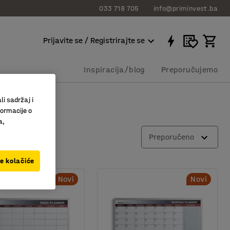
033 718 705
info@priminvest.ba
Prijavite se / Registrirajte se
Inspiracija/blog
Preporučujemo
li sadržaj i
formacije o
a,
Preporučeno
ve kolačiće
Novi
Novi