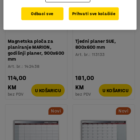
Odbaci sve
Prihvati sve kolačiće
Magnetska ploča za
Tjedni planer SUE,
planiranje MARION,
800x600 mm
godišnji planer, 900x600
Art. br.
:
113133
mm
Art. br.
:
142438
114,00
181,00
KM
KM
U KOŠARICU
U KOŠARICU
bez PDV
bez PDV
Novi
Novi