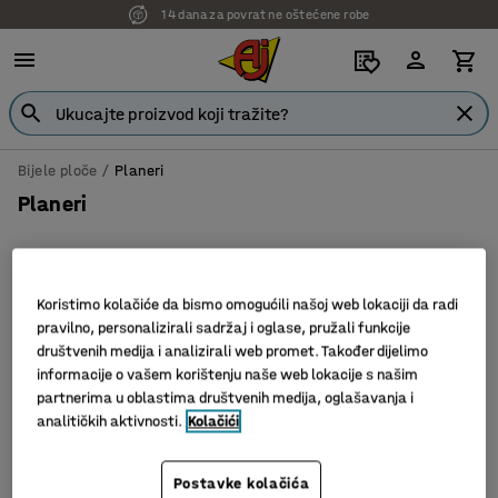
14 dana za povrat ne oštećene robe
Bijele ploče
Planeri
Planeri
Koristimo kolačiće da bismo omogućili našoj web lokaciji da radi
Filter
Sortiraj
pravilno, personalizirali sadržaj i oglase, pružali funkcije
društvenih medija i analizirali web promet. Također dijelimo
4 proizvoda
informacije o vašem korištenju naše web lokacije s našim
partnerima u oblastima društvenih medija, oglašavanja i
Novi
Novi
analitičkih aktivnosti.
Kolačići
Postavke kolačića