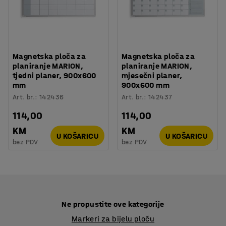
Magnetska ploča za
Magnetska ploča za
planiranje MARION,
planiranje MARION,
tjedni planer, 900x600
mjesečni planer,
mm
900x600 mm
Art. br.
:
142436
Art. br.
:
142437
114,00
114,00
KM
KM
U KOŠARICU
U KOŠARICU
bez PDV
bez PDV
Ne propustite ove kategorije
Markeri za bijelu ploču