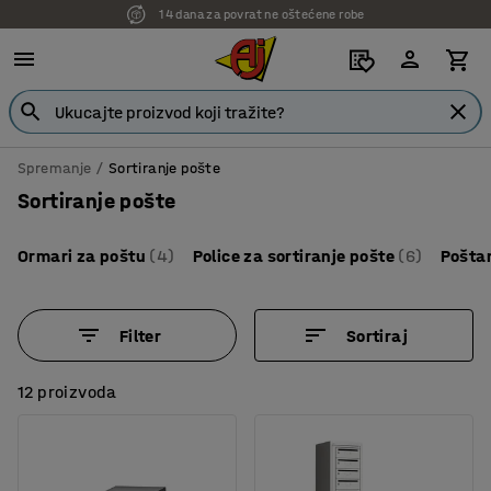
14 dana za povrat ne oštećene robe
Spremanje
Sortiranje pošte
Sortiranje pošte
Ormari za poštu
(4)
Police za sortiranje pošte
(6)
Pošta
Filter
Sortiraj
12 proizvoda