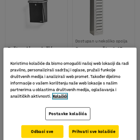
Dostupan u nekoliko opcija
Poštanski sandučić,
Ormar za poštu: 1x15
370x275x175 mm, crni
pretinaca:
1910x380x450mm: sivi
Art. br.
:
14579
Koristimo kolačiće da bismo omogućili našoj web lokaciji da radi
Art. br.
:
145740
pravilno, personalizirali sadržaj i oglase, pružali funkcije
društvenih medija i analizirali web promet. Također dijelimo
1.666,00 KM
232,00
informacije o vašem korištenju naše web lokacije s našim
bez PDV
partnerima u oblastima društvenih medija, oglašavanja i
KM
U KOŠARICU
U KOŠARICU
analitičkih aktivnosti.
Kolačići
bez PDV
Postavke kolačića
Odbaci sve
Prihvati sve kolačiće