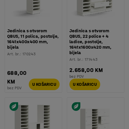
Jedinica s otvorom
Jedinica s otvorom
QBUS, 11 polica, postolje,
QBUS, 22 police + 4
1641x400x400 mm,
ladice, postolje,
bijela
1641x1600x420 mm,
bijela
Art. br.
:
170243
Art. br.
:
171443
2.658,00 KM
688,00
bez PDV
KM
U KOŠARICU
U KOŠARICU
bez PDV