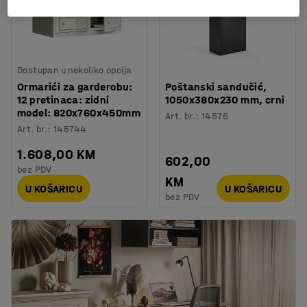
Dostupan u nekoliko opcija
Ormarići za garderobu:
Poštanski sandučić,
12 pretinaca: zidni
1050x380x230 mm, crni
model: 820x760x450mm
Art. br.
:
14576
Art. br.
:
145744
1.608,00 KM
602,00
bez PDV
KM
U KOŠARICU
U KOŠARICU
bez PDV