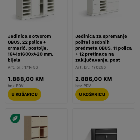
Jedinica s otvorom
Jedinica za spremanje
QBUS, 22 police +
pošte i osobnih
ormarić, postolje,
predmeta QBUS, 11 polica
1641x1600x420 mm,
+ 12 pretinaca na
bijela
zaključavanje, post
Art. br.
:
171453
Art. br.
:
170253
1.888,00 KM
2.886,00 KM
bez PDV
bez PDV
U KOŠARICU
U KOŠARICU