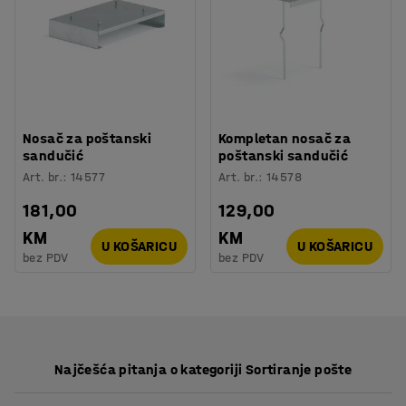
Nosač za poštanski
Kompletan nosač za
sandučić
poštanski sandučić
Art. br.
:
14577
Art. br.
:
14578
181,00
129,00
KM
KM
U KOŠARICU
U KOŠARICU
bez PDV
bez PDV
Najčešća pitanja o kategoriji Sortiranje pošte