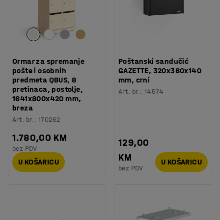
Ormar za spremanje
Poštanski sandučić
pošte i osobnih
GAZETTE, 320x380x140
predmeta QBUS, 8
mm, crni
pretinaca, postolje,
Art. br.
:
14574
1641x800x420 mm,
breza
Art. br.
:
170262
1.780,00 KM
129,00
bez PDV
KM
U KOŠARICU
U KOŠARICU
bez PDV