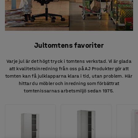
Jultomtens favoriter
Varje jul är det högt tryck i tomtens verkstad. Vi är glada
att kvalitetsinredning från oss på AJ Produkter gör att
tomten kan få julklapparna klara i tid, utan problem. Här
hittar du möbler och inredning som förbättrat
tomtenissarnas arbetsmiljö sedan 1975.