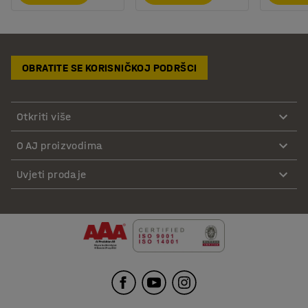
OBRATITE SE KORISNIČKOJ PODRŠCI
Otkriti više
O AJ proizvodima
Uvjeti prodaje