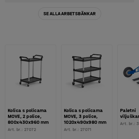
SE ALLA ARBETSBÄNKAR
Kolica s policama
Kolica s policama
Paletni
MOVE, 2 police,
MOVE, 3 police,
viljuška
800x430x960 mm
1020x490x980 mm
Art. br.
:
3
Art. br.
:
27072
Art. br.
:
27071