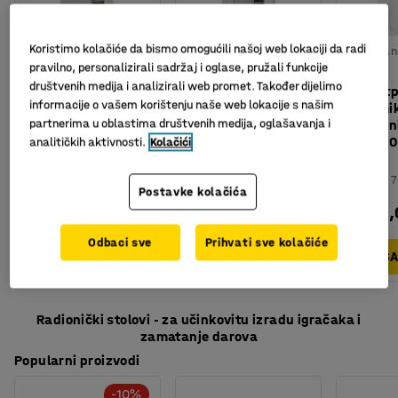
Koristimo kolačiće da bismo omogućili našoj web lokaciji da radi
Dostupan 
pravilno, personalizirali sadržaj i oglase, pružali funkcije
opcija
društvenih medija i analizirali web promet. Također dijelimo
Metalni ormar
Ormar za
Vatroot
informacije o vašem korištenju naše web lokacije s našim
CLICK,
spremanje: 800mm
za kemik
partnerima u oblastima društvenih medija, oglašavanja i
1800x916x422 mm,
širine:siva
elektron
sivi
2095x1
analitičkih aktivnosti.
Kolačići
Art. br.
:
20764
mm
Art. br.
:
103621
Art. br.
:
7
Postavke kolačića
609,00 KM
920,00 KM
5.369
bez PDV
bez PDV
bez PDV
Odbaci sve
Prihvati sve kolačiće
U KOŠARICU
U KOŠARICU
U KOŠ
Radionički stolovi - za učinkovitu izradu igračaka i
zamatanje darova
Popularni proizvodi
-10%