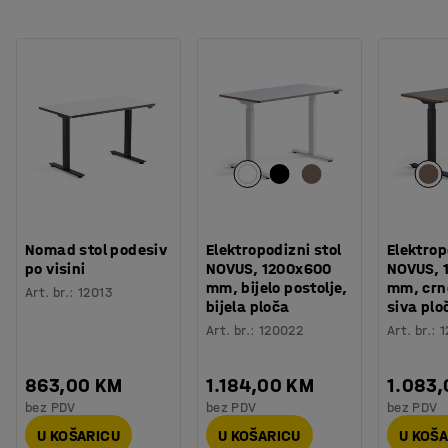
Nomad stol podesiv
Elektropodizni stol
Elektrop
po visini
NOVUS, 1200x600
NOVUS, 
mm, bijelo postolje,
mm, crno
Art. br.
:
12013
bijela ploča
siva plo
Art. br.
:
120022
Art. br.
:
1
863,00 KM
1.184,00 KM
1.083
bez PDV
bez PDV
bez PDV
U KOŠARICU
U KOŠARICU
U KOŠ