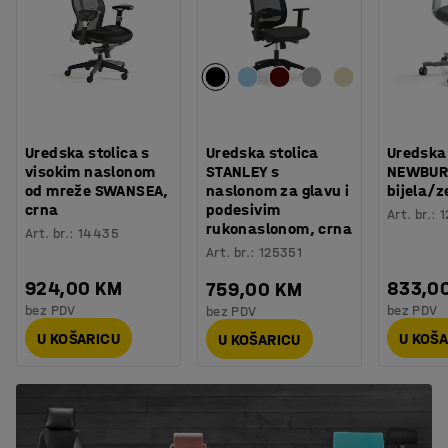
Uredska stolica s
Uredska stolica
Uredska 
visokim naslonom
STANLEY s
NEWBUR
od mreže SWANSEA,
naslonom za glavu i
bijela/z
crna
podesivim
Art. br.
:
1
rukonaslonom, crna
Art. br.
:
14435
Art. br.
:
125351
924,00 KM
833,0
759,00 KM
bez PDV
bez PDV
bez PDV
U KOŠARICU
U KOŠ
U KOŠARICU