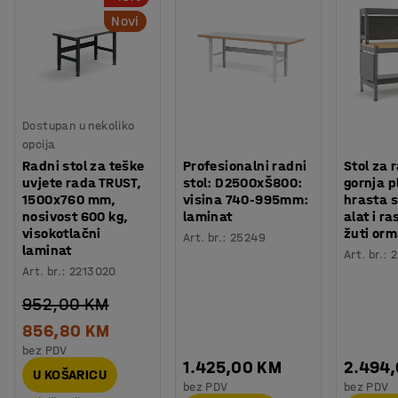
Novi
Dostupan u nekoliko
opcija
Radni stol za teške
Profesionalni radni
Stol za 
uvjete rada TRUST,
stol: D2500xŠ800:
gornja p
1500x760 mm,
visina 740-995mm:
hrasta 
nosivost 600 kg,
laminat
alat i r
visokotlačni
žuti orm
Art. br.
:
25249
laminat
Art. br.
:
2
Art. br.
:
2213020
952,00 KM
856,80 KM
bez PDV
1.425,00 KM
2.494
U KOŠARICU
bez PDV
bez PDV