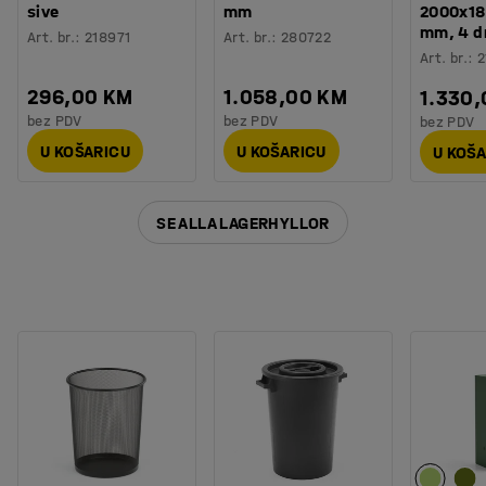
sive
mm
2000x1
mm, 4 d
Art. br.
:
218971
Art. br.
:
280722
Art. br.
:
2
296,00 KM
1.058,00 KM
1.330
bez PDV
bez PDV
bez PDV
U KOŠARICU
U KOŠARICU
U KOŠ
SE ALLA LAGERHYLLOR