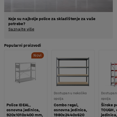
Koje su najbolje police za skladištenje za vaše
potrebe?
Saznajte više
Popularni proizvodi
Novi
Dostupan u nekoliko
Dostupan 
opcija
opcija
Police IDEAL,
Combo regal,
Široke p
osnovna jedinica,
osnovna jedinica,
TOUGH, 
920x1010x400 mm,
1980x2440x620
jedinica