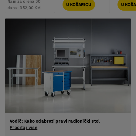
Najniža cijena 30
U KOŠARICU
U KOŠ
dana:
952,00 KM
Vodič: Kako odabrati pravi radionički stol
Pročitaj više