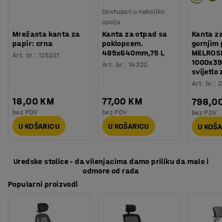
Dostupan u nekoliko
opcija
Mrežasta kanta za
Kanta za otpad sa
Kanta z
papir: crna
poklopcem.
gornjim
485x640mm,75 L
MELROS
Art. br.
:
125221
1000x3
Art. br.
:
14320
svijetlo
Art. br.
:
2
18,00 KM
77,00 KM
798,0
bez PDV
bez PDV
bez PDV
U KOŠARICU
U KOŠARICU
U KOŠ
Uredske stolice - da vilenjacima damo priliku da malo i
odmore od rada
Popularni proizvodi