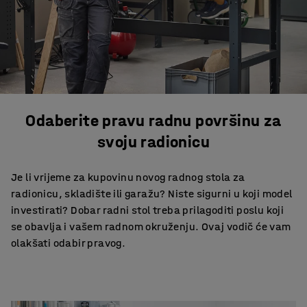
Odaberite pravu radnu površinu za
svoju radionicu
Je li vrijeme za kupovinu novog radnog stola za
radionicu, skladište ili garažu? Niste sigurni u koji model
investirati? Dobar radni stol treba prilagoditi poslu koji
se obavlja i vašem radnom okruženju. Ovaj vodič će vam
olakšati odabir pravog.