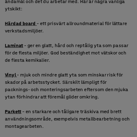
ändamål och det du arbetar med. Här är några vanliga
ytskikt:
Härdad board
– ett prisvärt allroundmaterial för lättare
verkstadsmiljöer.
Laminat
– ger en glatt, hård och reptålig yta som passar
för de flesta miljöer. God beständighet mot vätskor och
de flesta kemikalier.
Vinyl
– mjuk och mindre glatt yta som minskar risk för
skador på arbetsstycket. Särskilt lämpligt för
packnings- och monteringsarbeten eftersom den mjuka
ytan förhindrar att föremål glider omkring.
Parkett
– en starkare och tåligare träskiva med brett
användningsområde, exempelvis metallbearbetning och
montagearbeten.