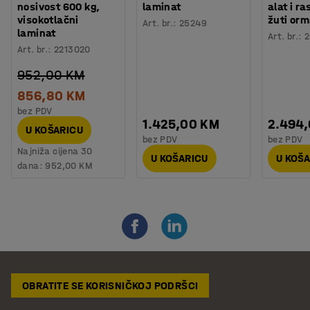
nosivost 600 kg,
laminat
alat i r
visokotlačni
žuti orm
Art. br.
:
25249
laminat
Art. br.
:
2
Art. br.
:
2213020
952,00 KM
856,80 KM
bez PDV
1.425,00 KM
2.494
U KOŠARICU
bez PDV
bez PDV
Najniža cijena 30
U KOŠARICU
U KOŠ
dana:
952,00 KM
OBRATITE SE KORISNIČKOJ PODRŠCI