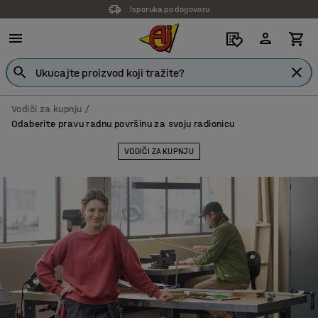
Isporuka po dogovoru
Vodiči za kupnju
Odaberite pravu radnu površinu za svoju radionicu
VODIČI ZA KUPNJU