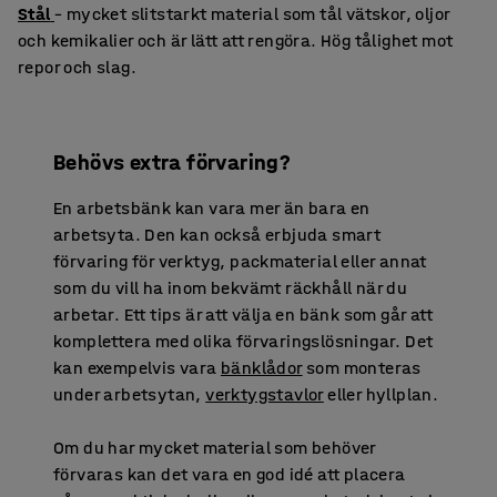
Stål
– mycket slitstarkt material som tål vätskor, oljor
och kemikalier och är lätt att rengöra. Hög tålighet mot
repor och slag.
Behövs extra förvaring?
En arbetsbänk kan vara mer än bara en
arbetsyta. Den kan också erbjuda smart
förvaring för verktyg, packmaterial eller annat
som du vill ha inom bekvämt räckhåll när du
arbetar. Ett tips är att välja en bänk som går att
komplettera med olika förvaringslösningar. Det
kan exempelvis vara
bänklådor
som monteras
under arbetsytan,
verktygstavlor
eller hyllplan.
Om du har mycket material som behöver
förvaras kan det vara en god idé att placera